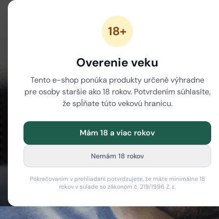
18+
ZĽAVY
NOVÉ CANNABINOIDY
CBD
CBG
Overenie veku
/
/
Domov
Blog
CBD kvapky na spanie RECENZIE
Tento e-shop ponúka produkty určené výhradne
pre osoby staršie ako 18 rokov. Potvrdením súhlasíte,
že spĺňate túto vekovú hranicu.
Mám 18 a viac rokov
CBD k
Nemám 18 rokov
Pokračovaním v prehliadaní potvrdzujete, že máte minimálne 18
rokov v súlade so zákonom č. 219/1996 Z. z.