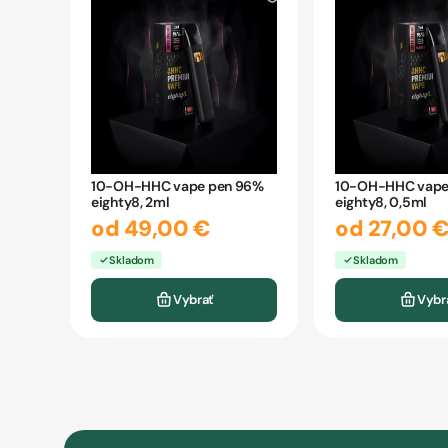
10-OH-HHC vape pen 96%
10-OH-HHC vape
eighty8, 2ml
eighty8, 0,5ml
od 49,00 €
od 27,00 
Skladom
Skladom
Vybrať
Vybr