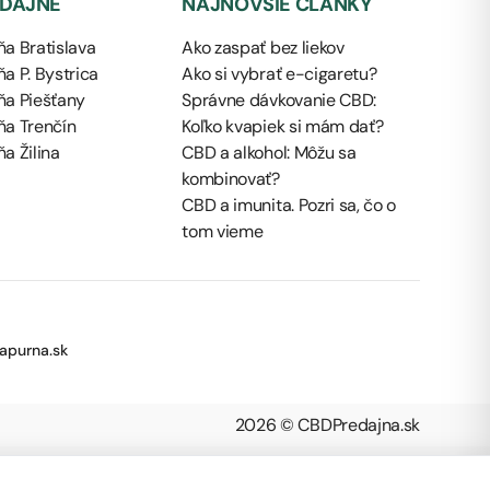
EDAJNE
NAJNOVŠIE ČLÁNKY
a Bratislava
Ako zaspať bez liekov
a P. Bystrica
Ako si vybrať e-cigaretu?
ňa Piešťany
Správne dávkovanie CBD:
ňa Trenčín
Koľko kvapiek si mám dať?
a Žilina
CBD a alkohol: Môžu sa
kombinovať?
CBD a imunita. Pozri sa, čo o
tom vieme
apurna.sk
2026 © CBDPredajna.sk