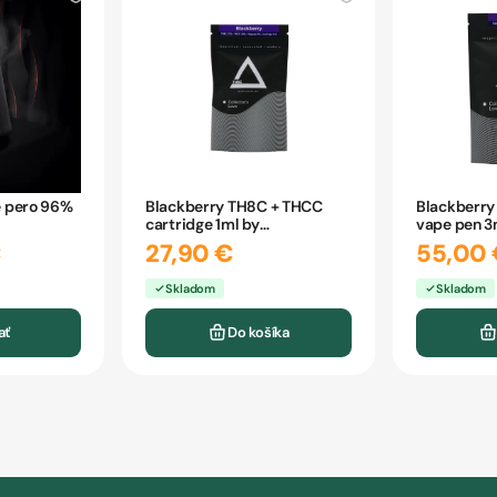
 pero 96%
Blackberry TH8C + THCC
Blackberry
cartridge 1ml by
vape pen 3
CBDpredajňa
CBDpredaj
€
27,90 €
55,00 
Skladom
Skladom
ať
Do košíka