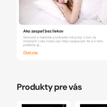
Ako zaspať bez liekov
Stresové a hektické prostredie má prsty v tom, že
mnohých z nás čoraz viac trápi nespavosť. Ak si k tomu
pridáme aj...
Čítať viac
Produkty pre vás