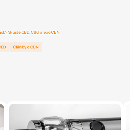
nok? Skúste CBD, CBG alebo CBN
CBD
Články o CBN