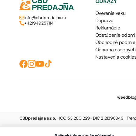
ODKAZY
Overenie veku
info@cbdpredajna.sk
Doprava
+421949257114
Reklamácie
Odstúpenie od zml
Obchodné podmie
Ochrana osobných
Nastavenia cookie
weedblog
CBDpredajna s.r.o.
· IČO 53 280 229 · DIČ 2121396849 · Tre
Rešpektujeme vaše súkromie