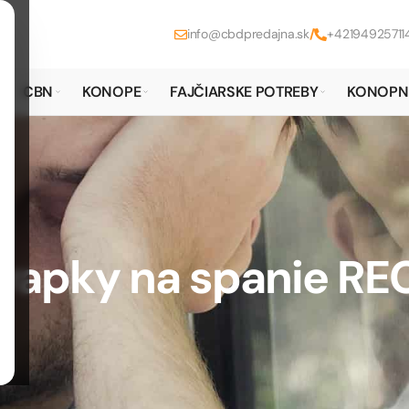
info@cbdpredajna.sk
/
+42194925711
CBN
KONOPE
FAJČIARSKE POTREBY
KONOPN
vapky na spanie RE