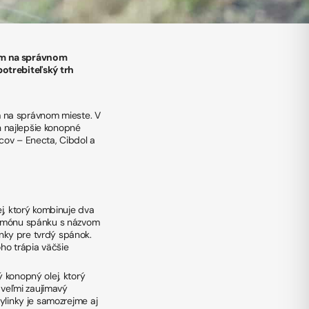
tom na správnom
potrebiteľský trh
m na správnom mieste. V
h najlepšie konopné
cov – Enecta, Cibdol a
j, ktorý kombinuje dva
ormónu spánku s názvom
nky pre tvrdý spánok.
oho trápia väčšie
ý konopný olej, ktorý
 veľmi zaujímavý
Bylinky je samozrejme aj