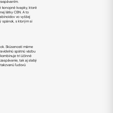
a zaspávaním.
é konopné kvapky, ktoré
nej látky CBN. A to
abinoidov vo vyššej
vý spánok, s ktorým si
nok. Skúsenosti máme
ravidelnú spätnú väzbu
kombinuje tri účinné
zaspávanie, tak aj slabý
 takzvanú ľudovú