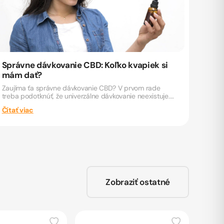
Správne dávkovanie CBD: Koľko kvapiek si
mám dať?
Zaujíma ťa správne dávkovanie CBD? V prvom rade
treba podotknúť, že univerzálne dávkovanie neexistuje.
A to preto,...
Čítať viac
Zobraziť ostatné