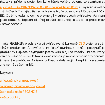
inku, tak si príde na svoje i ten, koho trápia veľké problémy so spánkom 
apurna CBD + CBN 30% INDOOR Plné spektrum 10ml
sú vysoko-kvalitn
ých Čiech. To najlepšie na nich ale je to, že obsahujú až 15 percent účin
CBD. Opäť tu teda hovoríme o synergii – súhre dvoch vyhľadávaných kan
 praxi odrazí na lepších, citeľnejších účinkoch. Najmä, ak ide o problémo
y hravo poradia.
 naša RECENZIA predstavila tri vyhľadávané konopné
CBD
oleje na spá
dným produktom. A to vrátane našich zákazníkov, ktorí nám poskytujú p
roduktov. Najväčšie sympatie patria CBN oleju od značky Enecta, ktorý 
nín do jedného celku. S takou kombináciou je možné vyriešiť ako pomalé 
ý neustále prebúdza. A nielen to. Enecta dala svojím kvapkám na spanie
odne nemá za čo hanbiť.
abay.com
anie, spánok aj nespavosť
na spanie, spánok aj nespavosť
úsenosti a naše RECENZIE
kové produkty