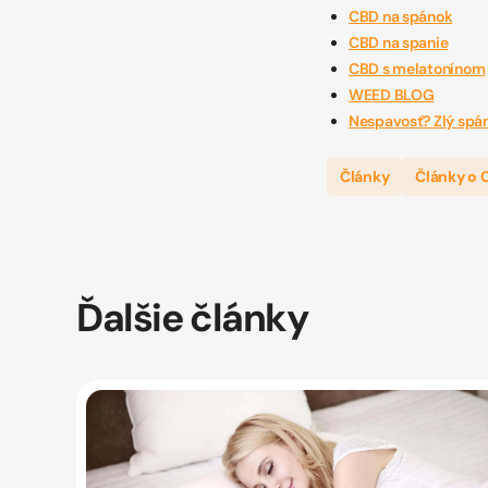
CBD na spánok
CBD na spanie
CBD s melatonínom
WEED BLOG
Nespavosť? Zlý spá
Články
Články o 
Ďalšie články