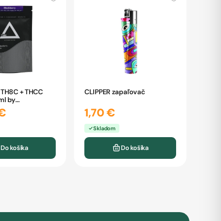
 TH8C + THCC
CLIPPER zapaľovač
ml by
ňa
€
1,70 €
Skladom
Do košíka
Do košíka