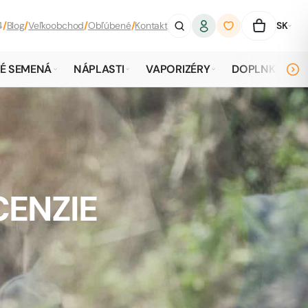
4
/
Blog
/
Veľkoobchod
/
Obľúbené
/
Kontakt
SK
É SEMENÁ
NÁPLASTI
VAPORIZÉRY
DOPLNKY
CENZIE