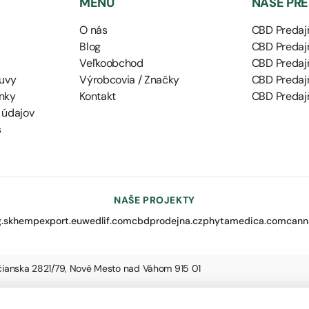
MENU
NAŠE PR
O nás
CBD Predajň
Blog
CBD Predajň
Veľkoobchod
CBD Predaj
uvy
Výrobcovia / Značky
CBD Predaj
nky
Kontakt
CBD Predajň
 údajov
s
NAŠE PROJEKTY
.sk
hempexport.eu
wedlif.com
cbdprodejna.cz
phytamedica.com
cann
nčianska 2821/79, Nové Mesto nad Váhom 915 01