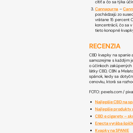
cítiť a čo sa týka úč
Cannapurna
–
Cann
pochádzajú zo susedn
vrátane 15 percent 
koncentrácii, čo sa v
tieto konopné kvapk
RECENZIA
CBD kvapky na spanie a
samozrejme s každým je
o účinkoch zakúpených p
látky CBD, CBN a Melato
spánok, kedy sa dotyčn
cenovku, ktorá sa rozh
FOTO: pexels.com / pix
Najlepšie CBD na sp
Najlepšie produkty 
CBD e cigarety – sk
Enecta vyrába špič
Kvapky na SPANIE