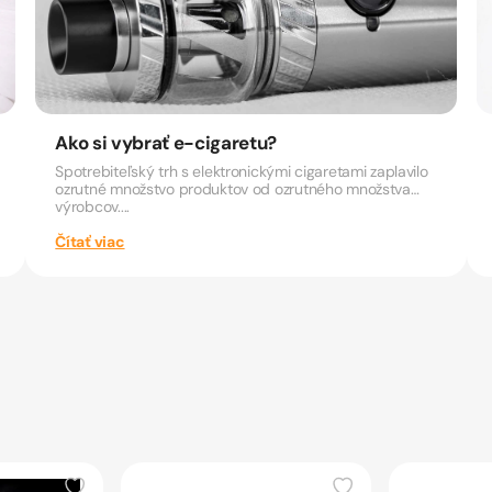
Ako si vybrať e-cigaretu?
Spotrebiteľský trh s elektronickými cigaretami zaplavilo
ozrutné množstvo produktov od ozrutného množstva
výrobcov....
Čítať viac