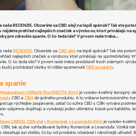
a naše RECENZIE. Obzeráte sa CBD oleji na lepší spánok? Tak ste po
 nájdete prehľad najlepších značiek a výrobcov, ktorí prinášajú na s
ky pre zdravšie spanie. O čo teda ide? V prvom rade treba...
 a naše
RECENZIE
. Obzeráte sa
CBD oleji
na lepší spánok? Tak ste poto
ehľad najlepších značiek a výrobcov, ktorí prinášajú na spotrebiteľský tr
anie. O čo teda ide? V prvom rade treba predstaviť troch známych výrob
 budú pochádzať všetky tri nižšie spomenuté
CBD produkty
.
a spanie
s Melatonínom CBNight Plus ENECTA 30ml
je vysoko-kvalitný konopný ole
noidy
CBD a
CBN
do jedného produktu. A to vrátane kontroverzného h
pečuje rýchlejšie zaspávanie, zatiaľ čo súhra CBD s CBN vytvára podmie
preto vzájomne dopĺňajú a vytvárajú jeden ultimátny kúsok pre každého, k
m.
Sleep CIBDOL CBN olej + Rumanček + Levanduľa 10ml
je vysoko-kvalitn
 CBN, tak aj dve vyhľadávané bylinky Rumanček a Levanduľa. Vzniká tak
e obsahuje asi všetko, čo by od produktu očakával i náročnejší užívateľ. 