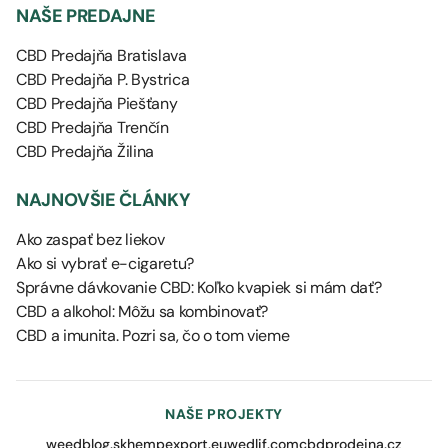
NAŠE PREDAJNE
CBD Predajňa Bratislava
CBD Predajňa P. Bystrica
CBD Predajňa Piešťany
CBD Predajňa Trenčín
CBD Predajňa Žilina
NAJNOVŠIE ČLÁNKY
Ako zaspať bez liekov
Ako si vybrať e-cigaretu?
Správne dávkovanie CBD: Koľko kvapiek si mám dať?
CBD a alkohol: Môžu sa kombinovať?
CBD a imunita. Pozri sa, čo o tom vieme
NAŠE PROJEKTY
weedblog.sk
hempexport.eu
wedlif.com
cbdprodejna.cz