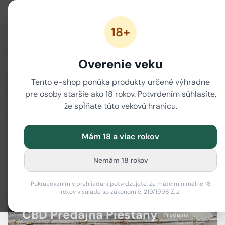
18+
Domov
/
Naše predajne
/
CBD Predajňa Piešťany
Overenie veku
Tento e-shop ponúka produkty určené výhradne
pre osoby staršie ako 18 rokov. Potvrdením súhlasíte,
že spĺňate túto vekovú hranicu.
Mám 18 a viac rokov
Nemám 18 rokov
Pokračovaním v prehliadaní potvrdzujete, že máte minimálne 18
rokov v súlade so zákonom č. 219/1996 Z. z.
CBD Predajňa Piešťany
Predajňa