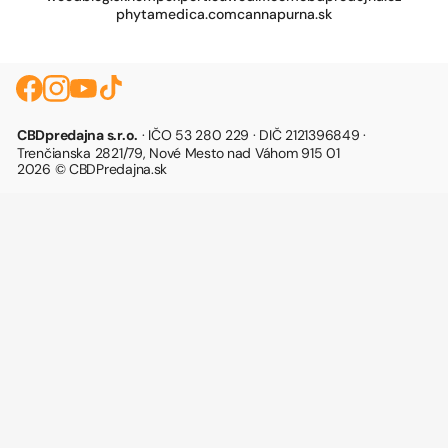
phytamedica.com
cannapurna.sk
CBDpredajna s.r.o.
· IČO 53 280 229 · DIČ 2121396849 ·
Trenčianska 2821/79, Nové Mesto nad Váhom 915 01
2026 © CBDPredajna.sk