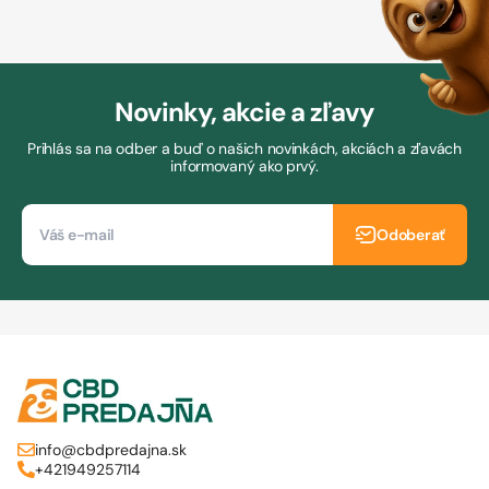
Novinky, akcie a zľavy
Prihlás sa na odber a buď o našich novinkách, akciách a zľavách
informovaný ako prvý.
Odoberať
info@cbdpredajna.sk
+421949257114