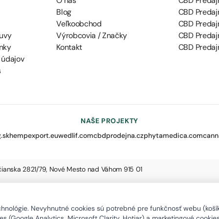
O nás
CBD Predajň
Blog
CBD Predajň
Veľkoobchod
CBD Predaj
uvy
Výrobcovia / Značky
CBD Predaj
nky
Kontakt
CBD Predajň
 údajov
s
NAŠE PROJEKTY
.sk
hempexport.eu
wedlif.com
cbdprodejna.cz
phytamedica.com
cann
nčianska 2821/79, Nové Mesto nad Váhom 915 01
nológie. Nevyhnutné cookies sú potrebné pre funkčnosť webu (košík,
s (Google Analytics, Microsoft Clarity, Hotjar) a marketingové cookie