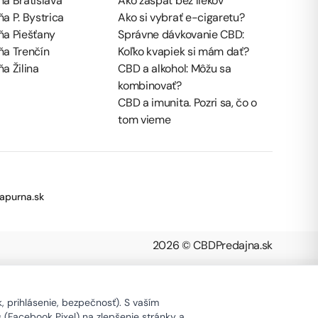
a Bratislava
Ako zaspať bez liekov
a P. Bystrica
Ako si vybrať e-cigaretu?
ňa Piešťany
Správne dávkovanie CBD:
ňa Trenčín
Koľko kvapiek si mám dať?
a Žilina
CBD a alkohol: Môžu sa
kombinovať?
CBD a imunita. Pozri sa, čo o
tom vieme
apurna.sk
2026 © CBDPredajna.sk
 prihlásenie, bezpečnosť). S vaším
s (Facebook Pixel) na zlepšenie stránky a