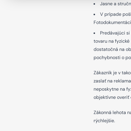
Jasne a struč
V prípade poš
Fotodokumentácia
Predávajúci s
tovaru na fyzické
dostatočná na ob
pochybnosti o po
Zákazník je v ta
zaslať na reklam
neposkytne na fy
objektívne overiť
Zákonná lehota n
rýchlejšie.