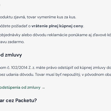
a
oduktu zjavná, tovar vymeníme kus za kus.
môžete požiadať o
vrátenie plnej kúpnej ceny
.
objednávky alebo dôvodu reklamácie ponúkame aj zľavové kó
ravu zadarmo.
od zmluvy
nom č. 102/2014 Z. z. máte právo odstúpiť od kúpnej zmluvy d
 bez udania dôvodu. Tovar musí byť nepoužitý, v pôvodnom oba
 odstúpenia od zmluvy →
var cez Packetu?