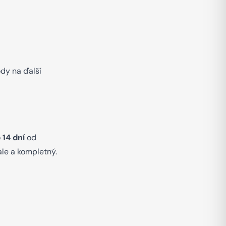
dy na ďalší
o
14 dní
od
le a kompletný.