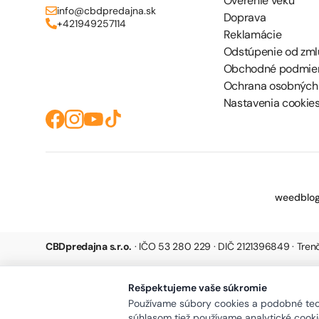
Overenie veku
info@cbdpredajna.sk
Doprava
+421949257114
Reklamácie
Odstúpenie od zml
Obchodné podmie
Ochrana osobných
Nastavenia cookie
weedblog
CBDpredajna s.r.o.
· IČO 53 280 229 · DIČ 2121396849 · Tre
Rešpektujeme vaše súkromie
Používame súbory cookies a podobné tech
súhlasom tiež používame analytické cookie