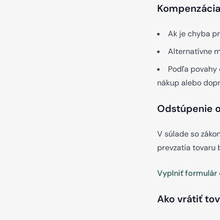
Kompenzáci
Ak je chyba pr
Alternatívne 
Podľa povahy 
nákup alebo dop
Odstúpenie 
V súlade so záko
prevzatia tovaru
Vyplniť formulár
Ako vrátiť to