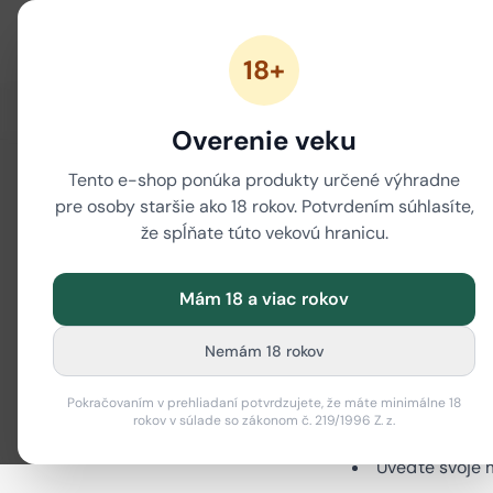
18+
ZĽAVY
NOVÉ CANNABINOIDY
CBD
CBG
Overenie veku
Tento e-shop ponúka produkty určené výhradne
Reklama
pre osoby staršie ako 18 rokov. Potvrdením súhlasíte,
že spĺňate túto vekovú hranicu.
Ak ste obdržali 
Mám 18 a viac rokov
objednávkou, na
Nemám 18 rokov
Čo potrebuje
Pokračovaním v prehliadaní potvrdzujete, že máte minimálne 18
rokov v súlade so zákonom č. 219/1996 Z. z.
Do predmetu a
Uveďte svoje 