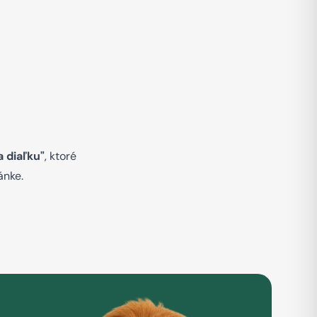
 diaľku"
, ktoré
ánke.