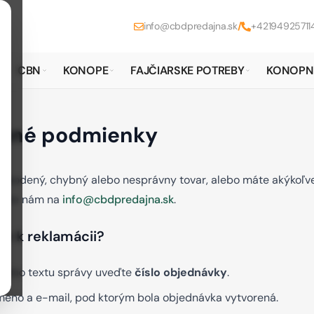
info@cbdpredajna.sk
/
+42194925711
CBN
KONOPE
FAJČIARSKE POTREBY
KONOPN
čné podmienky
poškodený, chybný alebo nesprávny tovar, alebo máte akýkoľv
píšte nám na
info@cbdpredajna.sk
.
m k reklamácii?
lebo textu správy uveďte
číslo objednávky
.
meno a e-mail, pod ktorým bola objednávka vytvorená.