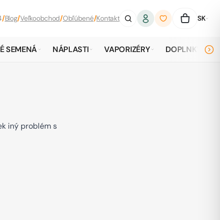
4
/
Blog
/
Veľkoobchod
/
Obľúbené
/
Kontakt
SK
É SEMENÁ
NÁPLASTI
VAPORIZÉRY
DOPLNKY
ek iný problém s