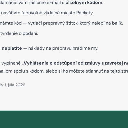
eklamácie vám zašleme e-mail s
číselným kódom
.
 navštívte ľubovoľné výdajné miesto Packety.
námte kód — vytlačí prepravný štítok, ktorý nalepí na balík.
tvrdenie o podaní.
a
neplatíte
— náklady na prepravu hradíme my.
te vyplnené
„Vyhlásenie o odstúpení od zmluvy uzavretej na
lom spolu s kódom, alebo si ho môžete stiahnuť na tejto str
a: 1. júla 2026