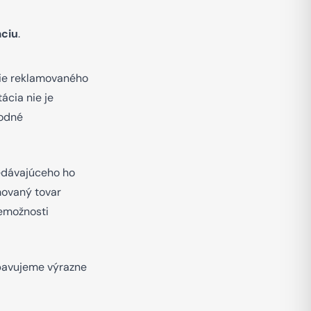
ciu
.
nie reklamovaného
ácia nie je
vodné
redávajúceho ho
movaný tovar
emožnosti
ybavujeme výrazne