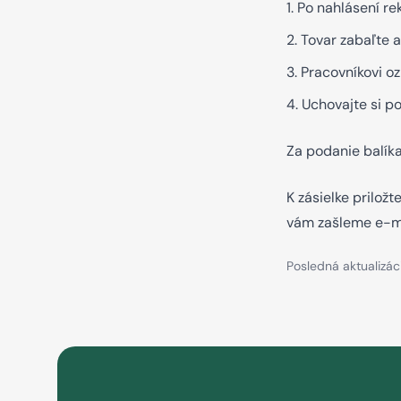
Po nahlásení r
Tovar zabaľte a
Pracovníkovi oz
Uchovajte si po
Za podanie balík
K zásielke prilož
vám zašleme e-mai
Posledná aktualizáci