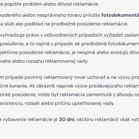
ne popíšte problém alebo dôvod reklamácie.
kodeného alebo nesprávneho tovaru priložte
fotodokumentá
 slúži ako podklad na predbežné posúdenie reklamácie.
i vyhradzuje právo v odôvodnených prípadoch vyžiadať zasla
 posúdenie, a to najmä v prípade, ak predložená fotodokument
jektívne posúdenie reklamácie, je neúplná alebo existujú dô
vahe alebo rozsahu reklamovanej vady.
kom prípade povinný reklamovaný tovar uchovať a na výzvu p
ačné konanie. Ak zákazník napriek výzve predávajúceho rekla
zické posúdenie, môže byť reklamácia zamietnutá z dôvodu n
 existenciu, rozsah alebo príčinu uplatňovanej vady.
a vybavenie reklamácie je
30 dní
, väčšinu reklamácií však v