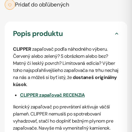
Pridať do obľúbených
Popis produktu
CLIPPER
zapaľovač podľa náhodného výberu.
Červený alebo zelený? S obrázkom alebo bez?
Matný či lesklý povrch? Limitovaná edícia? Výber
toho najspoľahlivejšieho zapaľovača na trhu nechaj
na nás a môžeš si byť istý, že
dostaneš originálny
kúsok
.
CLIPPER zapaľovač RECENZIA
Ikonický zapaľovač po prevrátení aktivuje väčší
plameň. CLIPPER nemusíš po spotrebovaní
vyhadzovať, stačí ho doplniť bežným plynom pre
zapaľovače. Navyše má vymeniteľný kamienok.