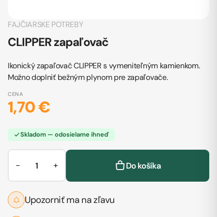
FAJČIARSKE POTREBY
CLIPPER zapaľovač
Ikonický zapaľovač CLIPPER s vymeniteľným kamienkom.
Možno doplniť bežným plynom pre zapaľovače.
CENA
1,70 €
Skladom — odosielame ihneď
−
+
Do košíka
Upozorniť ma na zľavu