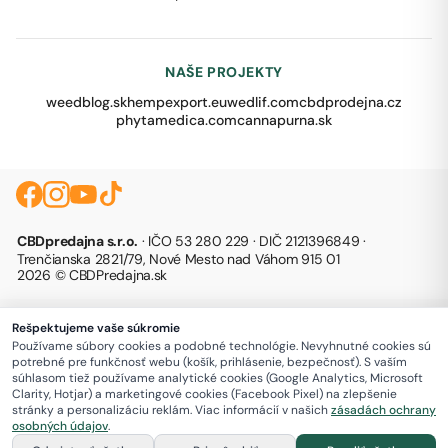
NAŠE PROJEKTY
weedblog.sk
hempexport.eu
wedlif.com
cbdprodejna.cz
phytamedica.com
cannapurna.sk
CBDpredajna s.r.o.
· IČO 53 280 229 · DIČ 2121396849 ·
Trenčianska 2821/79, Nové Mesto nad Váhom 915 01
2026 © CBDPredajna.sk
Rešpektujeme vaše súkromie
Používame súbory cookies a podobné technológie. Nevyhnutné cookies sú
potrebné pre funkčnosť webu (košík, prihlásenie, bezpečnosť). S vaším
súhlasom tiež používame analytické cookies (Google Analytics, Microsoft
Clarity, Hotjar) a marketingové cookies (Facebook Pixel) na zlepšenie
stránky a personalizáciu reklám. Viac informácií v našich
zásadách ochrany
osobných údajov
.