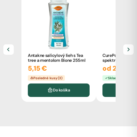
Antakne salicylový lieh s Tea
CurePoint CBD kv
tree a mentolom Bione 255ml
spektrum 10ml
5,15 €
od 27,00 
Posledné kusy (3)
Skladom
Do košíka
Vyb