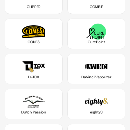
CLIPPER
COMBIE
CONES
CurePoint
D-TOX
DaVinci Vaporizer
Dutch Passion
eighty8