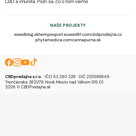
CBD a imunita. Pozri sa, čo o tom vieme
NAŠE PROJEKTY
weedblog.sk
hempexport.eu
wedlif.com
cbdprodejna.cz
phytamedica.com
cannapurna.sk
CBDpredajna s.r.o.
· IČO 53 280 229 · DIČ 2121396849 ·
Trenčianska 2821/79, Nové Mesto nad Váhom 915 01
2026 © CBDPredajna.sk