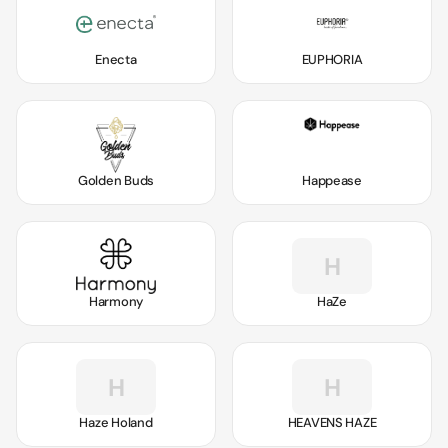
Enecta
EUPHORIA
Golden Buds
Happease
H
Harmony
HaZe
H
H
Haze Holand
HEAVENS HAZE