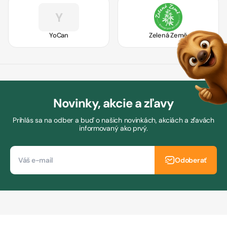
Y
YoCan
Zelená Země
Novinky, akcie a zľavy
Prihlás sa na odber a buď o našich novinkách, akciách a zľavách
informovaný ako prvý.
Odoberať