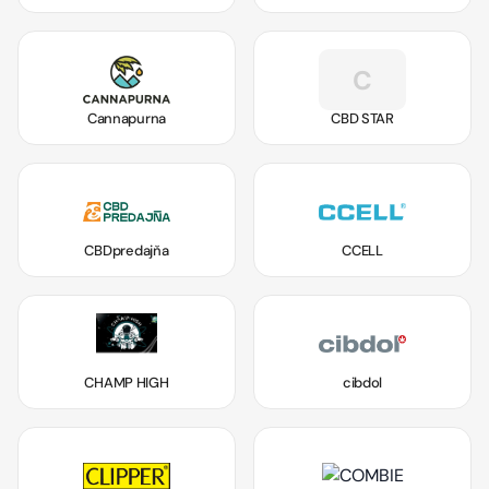
C
Cannapurna
CBD STAR
CBDpredajňa
CCELL
CHAMP HIGH
cibdol