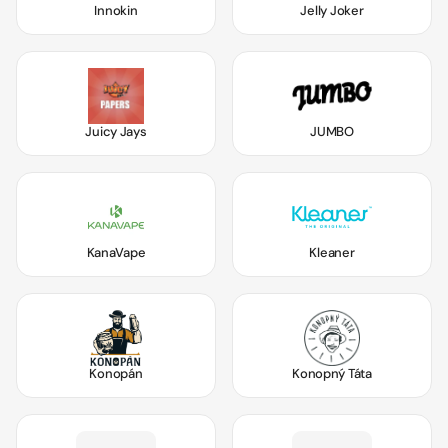
Innokin
Jelly Joker
Juicy Jays
JUMBO
KanaVape
Kleaner
Konopán
Konopný Táta