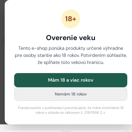
18+
/
Domov
Značky
Overenie veku
Značky
Tento e-shop ponúka produkty určené výhradne
80 značiek
pre osoby staršie ako 18 rokov. Potvrdením súhlasíte,
že spĺňate túto vekovú hranicu.
Mám 18 a viac rokov
actiTube
Best Buds
Nemám 18 rokov
Pokračovaním v prehliadaní potvrdzujete, že máte minimálne 18
rokov v súlade so zákonom č. 219/1996 Z. z.
Bione Cosmetics
Black Leaf