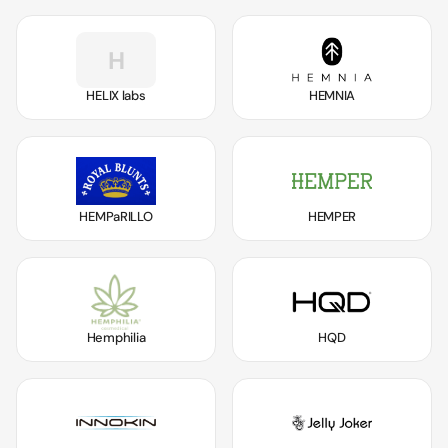
H
HELIX labs
HEMNIA
HEMPaRILLO
HEMPER
Hemphilia
HQD