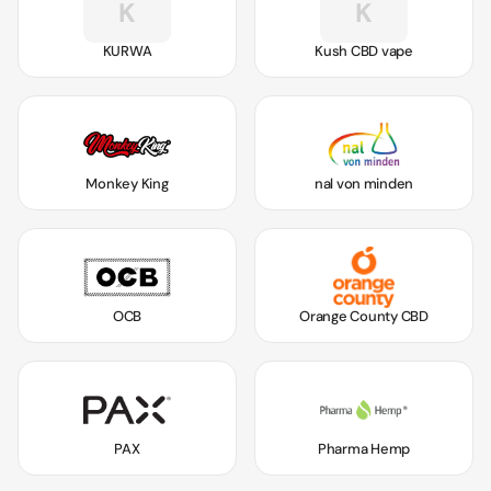
K
K
KURWA
Kush CBD vape
Monkey King
nal von minden
OCB
Orange County CBD
PAX
Pharma Hemp