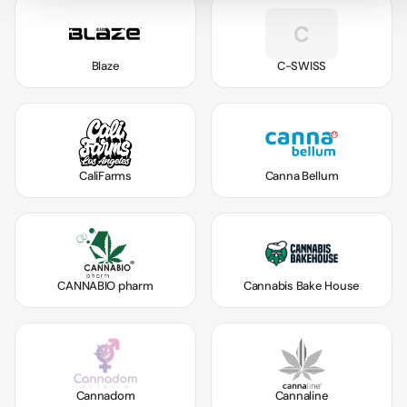
C
Blaze
C-SWISS
CaliFarms
Canna Bellum
CANNABIO pharm
Cannabis Bake House
Cannadom
Cannaline