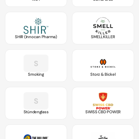
SHIR (Innocan Pharma)
SMELLKILLER
S
Smoking
Storz & Bickel
S
Stündenglass
SWISS CBD POWER