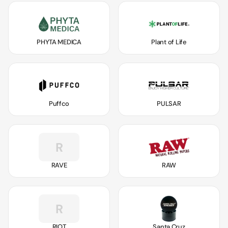
PHYTA MEDICA
Plant of Life
Puffco
PULSAR
R
RAVE
RAW
R
RIOT
Santa Cruz