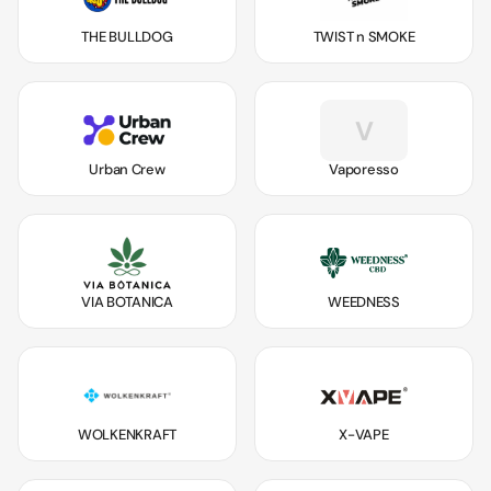
THE BULLDOG
TWIST n SMOKE
V
Urban Crew
Vaporesso
VIA BOTANICA
WEEDNESS
WOLKENKRAFT
X-VAPE