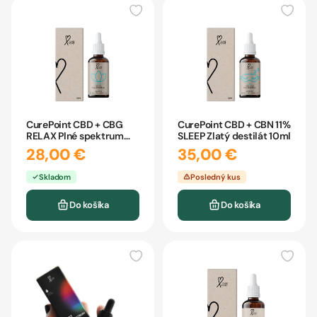
CurePoint CBD + CBG
CurePoint CBD + CBN 11%
RELAX Plné spektrum
SLEEP Zlatý destilát 10ml
10ml
28,00 €
35,00 €
Skladom
Posledný kus
Do košíka
Do košíka