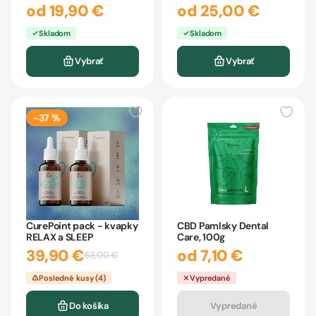
od 19,90 €
od 25,00 €
Skladom
Skladom
Vybrať
Vybrať
-37 %
CurePoint pack - kvapky
CBD Pamlsky Dental
RELAX a SLEEP
Care, 100g
39,90 €
od 7,10 €
63,00 €
Posledné kusy (4)
Vypredané
Do košíka
Vypredané