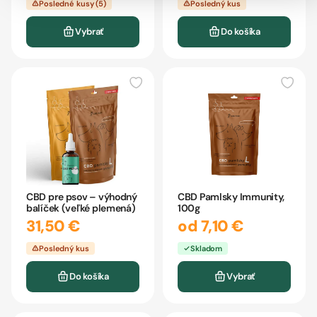
Posledné kusy (5)
Posledný kus
Vybrať
Do košíka
CBD Pamlsky Immunity,
CBD pre psov – výhodný
100g
balíček (veľké plemená)
od 7,10 €
31,50 €
Skladom
Posledný kus
Vybrať
Do košíka