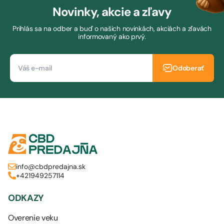
Novinky, akcie a zľavy
Prihlás sa na odber a buď o našich novinkách, akciách a zľavách
informovaný ako prvý.
Odoberať
info@cbdpredajna.sk
+421949257114
ODKAZY
Overenie veku