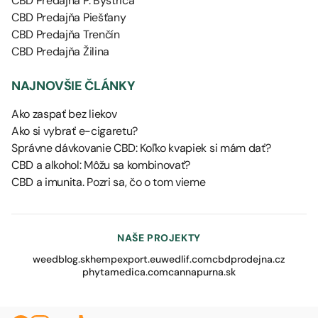
CBD Predajňa P. Bystrica
CBD Predajňa Piešťany
CBD Predajňa Trenčín
CBD Predajňa Žilina
NAJNOVŠIE ČLÁNKY
Ako zaspať bez liekov
Ako si vybrať e-cigaretu?
Správne dávkovanie CBD: Koľko kvapiek si mám dať?
CBD a alkohol: Môžu sa kombinovať?
CBD a imunita. Pozri sa, čo o tom vieme
NAŠE PROJEKTY
weedblog.sk
hempexport.eu
wedlif.com
cbdprodejna.cz
phytamedica.com
cannapurna.sk