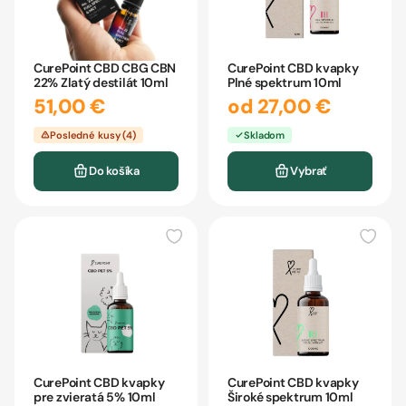
CurePoint CBD CBG CBN
CurePoint CBD kvapky
22% Zlatý destilát 10ml
Plné spektrum 10ml
51,00 €
od 27,00 €
Posledné kusy (4)
Skladom
Do košíka
Vybrať
CurePoint CBD kvapky
CurePoint CBD kvapky
pre zvieratá 5% 10ml
Široké spektrum 10ml