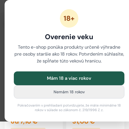
18+
/
/
Domov
Značky
CurePoint
Overenie veku
CurePoint
13 produktov
Tento e-shop ponúka produkty určené výhradne
pre osoby staršie ako 18 rokov. Potvrdením súhlasíte,
že spĺňate túto vekovú hranicu.
Mám 18 a viac rokov
Nemám 18 rokov
Pokračovaním v prehliadaní potvrdzujete, že máte minimálne 18
CBD Pamlsky Recovery,
CBD pre psov - výhodný
rokov v súlade so zákonom č. 219/1996 Z. z.
100g
balíček (stredné
plemená)
od 7,10 €
31,00 €