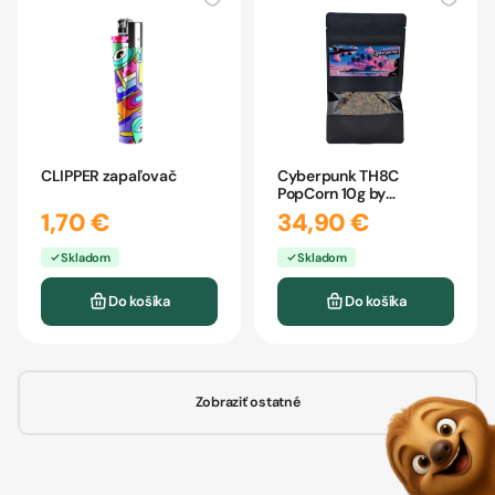
CLIPPER zapaľovač
Cyberpunk TH8C
PopCorn 10g by
CBDpredajňa
1,70 €
34,90 €
Skladom
Skladom
Do košíka
Do košíka
Zobraziť ostatné