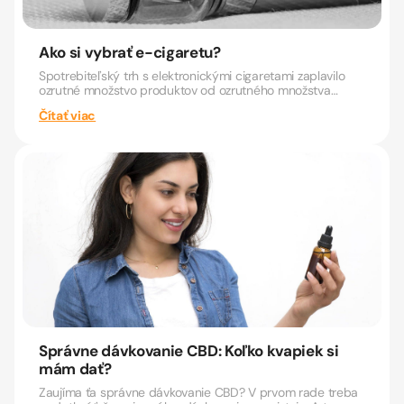
Ako si vybrať e-cigaretu?
Spotrebiteľský trh s elektronickými cigaretami zaplavilo
ozrutné množstvo produktov od ozrutného množstva
výrobcov....
Čítať viac
Správne dávkovanie CBD: Koľko kvapiek si
mám dať?
Zaujíma ťa správne dávkovanie CBD? V prvom rade treba