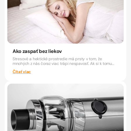
Ako zaspať bez liekov
Stresové a hektické prostredie má prsty v tom, že
mnohých z nás čoraz viac trápi nespavosť. Ak si k tomu
pridáme aj...
Čítať viac