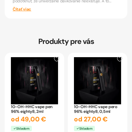
podotknúť, že univerzálne dávkovanie neexistuje. A to
preto,...
Čítať viac
Produkty pre vás
10-OH-HHC vape pen
10-OH-HHC vape pero
96% eighty8, 2ml
96% eighty8, 0,5ml
od 49,00 €
od 27,00 €
Skladom
Skladom