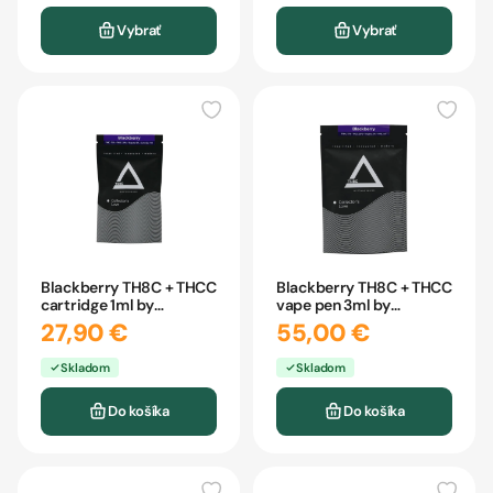
Vybrať
Vybrať
Blackberry TH8C + THCC
Blackberry TH8C + THCC
cartridge 1ml by
vape pen 3ml by
CBDpredajňa
CBDpredajňa
27,90 €
55,00 €
Skladom
Skladom
Do košíka
Do košíka