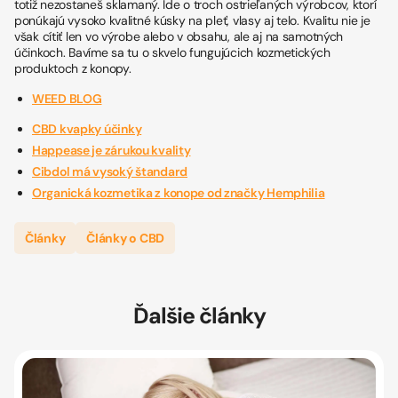
totiž nezostaneš sklamaný. Ide o troch ostrieľaných výrobcov, ktorí
ponúkajú vysoko kvalitné kúsky na pleť, vlasy aj telo. Kvalitu nie je
však cítiť len vo výrobe alebo v obsahu, ale aj na samotných
účinkoch. Bavíme sa tu o skvelo fungujúcich kozmetických
produktoch z konopy.
WEED BLOG
CBD kvapky účinky
Happease je zárukou kvality
Cibdol má vysoký štandard
Organická kozmetika z konope od značky Hemphilia
Články
Články o CBD
Ďalšie články