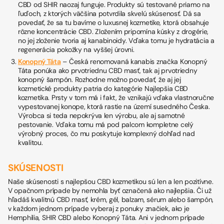
CBD od SHIR naozaj funguje. Produkty sú testované priamo na
ľuďoch, z ktorých väčšina potvrdila skvelú skúsenosť. Dá sa
povedať, že sa tu bavíme o luxusnej kozmetike, ktorá obsahuje
rôzne koncentrácie CBD. Zložením pripomína kúsky z drogérie,
no jej zloženie tvoria aj kanabinoidy. Vďaka tomu je hydratácia a
regenerácia pokožky na vyššej úrovni.
Konopný Táta
– Česká renomovaná kanabis značka Konopný
Táta ponúka ako prvotriednu CBD masť, tak aj prvotriedny
konopný šampón. Rozhodne možno povedať, že aj jej
kozmetické produkty patria do kategórie Najlepšia CBD
kozmetika. Prsty v tom má i fakt, že vznikajú vďaka vlastnoručne
vypestovanej konope, ktorá rastie na území susedného Česka.
Výrobca si teda nepokrýva len výrobu, ale aj samotné
pestovanie. Vďaka tomu má pod palcom kompletne celý
výrobný proces, čo mu poskytuje komplexný dohľad nad
kvalitou.
SKÚSENOSTI
Naše skúsenosti s najlepšou CBD kozmetikou sú len a len pozitívne.
V opačnom prípade by nemohla byť označená ako najlepšia. Či už
hľadáš kvalitnú CBD masť, krém, gél, balzam, sérum alebo šampón,
v každom jednom prípade vyberaj z ponuky značiek, ako je
Hemphilia, SHIR CBD alebo Konopný Táta. Ani v jednom prípade