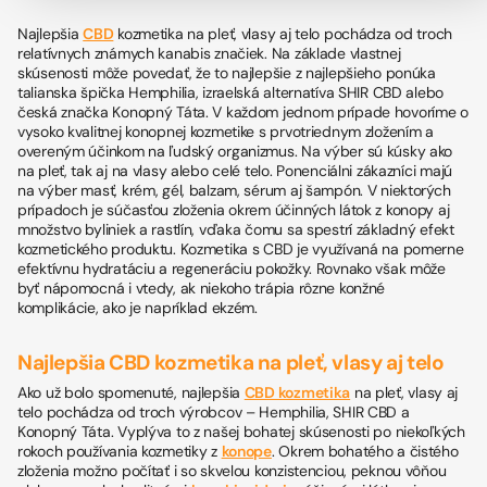
Najlepšia
CBD
kozmetika na pleť, vlasy aj telo pochádza od troch
relatívnych známych kanabis značiek. Na základe vlastnej
skúsenosti môže povedať, že to najlepšie z najlepšieho ponúka
talianska špička Hemphilia, izraelská alternatíva SHIR CBD alebo
česká značka Konopný Táta. V každom jednom prípade hovoríme o
vysoko kvalitnej konopnej kozmetike s prvotriednym zložením a
overeným účinkom na ľudský organizmus. Na výber sú kúsky ako
na pleť, tak aj na vlasy alebo celé telo. Ponenciálni zákazníci majú
na výber masť, krém, gél, balzam, sérum aj šampón. V niektorých
prípadoch je súčasťou zloženia okrem účinných látok z konopy aj
množstvo byliniek a rastlín, vďaka čomu sa spestrí základný efekt
kozmetického produktu. Kozmetika s CBD je využívaná na pomerne
efektívnu hydratáciu a regeneráciu pokožky. Rovnako však môže
byť nápomocná i vtedy, ak niekoho trápia rôzne konžné
komplikácie, ako je napríklad ekzém.
Najlepšia CBD kozmetika na pleť, vlasy aj telo
Ako už bolo spomenuté, najlepšia
CBD kozmetika
na pleť, vlasy aj
telo pochádza od troch výrobcov – Hemphilia, SHIR CBD a
Konopný Táta. Vyplýva to z našej bohatej skúsenosti po niekoľkých
rokoch používania kozmetiky z
konope
. Okrem bohatého a čistého
zloženia možno počítať i so skvelou konzistenciou, peknou vôňou