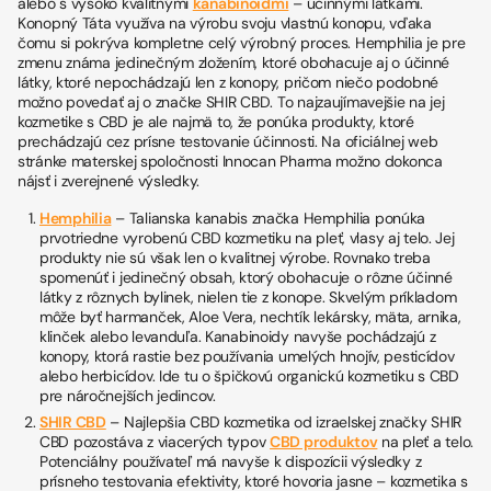
alebo s vysoko kvalitnými
kanabinoidmi
– účinnými látkami.
Konopný Táta využíva na výrobu svoju vlastnú konopu, vďaka
čomu si pokrýva kompletne celý výrobný proces. Hemphilia je pre
zmenu známa jedinečným zložením, ktoré obohacuje aj o účinné
látky, ktoré nepochádzajú len z konopy, pričom niečo podobné
možno povedať aj o značke SHIR CBD. To najzaujímavejšie na jej
kozmetike s CBD je ale najmä to, že ponúka produkty, ktoré
prechádzajú cez prísne testovanie účinnosti. Na oficiálnej web
stránke materskej spoločnosti Innocan Pharma možno dokonca
nájsť i zverejnené výsledky.
Hemphilia
– Talianska kanabis značka Hemphilia ponúka
prvotriedne vyrobenú CBD kozmetiku na pleť, vlasy aj telo. Jej
produkty nie sú však len o kvalitnej výrobe. Rovnako treba
spomenúť i jedinečný obsah, ktorý obohacuje o rôzne účinné
látky z rôznych bylinek, nielen tie z konope. Skvelým príkladom
môže byť harmanček, Aloe Vera, nechtík lekársky, mäta, arnika,
klinček alebo levanduľa. Kanabinoidy navyše pochádzajú z
konopy, ktorá rastie bez používania umelých hnojív, pesticídov
alebo herbicídov. Ide tu o špičkovú organickú kozmetiku s CBD
pre náročnejších jedincov.
SHIR CBD
– Najlepšia CBD kozmetika od izraelskej značky SHIR
CBD pozostáva z viacerých typov
CBD produktov
na pleť a telo.
Potenciálny používateľ má navyše k dispozícii výsledky z
prísneho testovania efektivity, ktoré hovoria jasne – kozmetika s