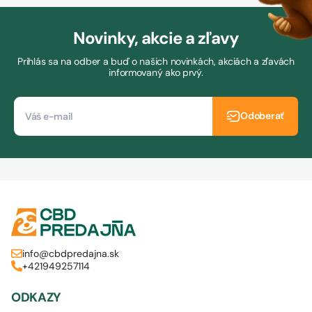
Novinky, akcie a zľavy
Prihlás sa na odber a buď o našich novinkách, akciách a zľavách
informovaný ako prvý.
Odoberať
info@cbdpredajna.sk
+421949257114
ODKAZY