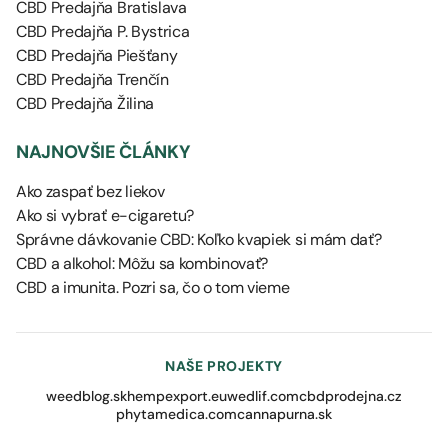
CBD Predajňa Bratislava
CBD Predajňa P. Bystrica
CBD Predajňa Piešťany
CBD Predajňa Trenčín
CBD Predajňa Žilina
NAJNOVŠIE ČLÁNKY
Ako zaspať bez liekov
Ako si vybrať e-cigaretu?
Správne dávkovanie CBD: Koľko kvapiek si mám dať?
CBD a alkohol: Môžu sa kombinovať?
CBD a imunita. Pozri sa, čo o tom vieme
NAŠE PROJEKTY
weedblog.sk
hempexport.eu
wedlif.com
cbdprodejna.cz
phytamedica.com
cannapurna.sk