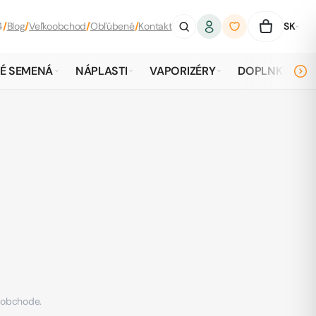
4
/
Blog
/
Veľkoobchod
/
Obľúbené
/
Kontakt
SK
É SEMENÁ
NÁPLASTI
VAPORIZÉRY
DOPLNKY
v obchode.