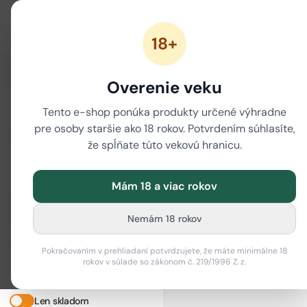
18+
ZĽAVY
NOVÉ CANNABINOIDY
CBD
CBG
Overenie veku
Zrušiť filtre
/
/
Tento e-shop ponúka produkty určené výhradne
Domov
Značky
CBDex
pre osoby staršie ako 18 rokov. Potvrdením súhlasíte,
i
ZORADIŤ
CBDex
že spĺňate túto vekovú hranicu.
0 produktov
Mám 18 a viac rokov
CENOVÉ ROZPÄTIE
Nemám 18 rokov
Od (€)
Do (€)
Pokračovaním v prehliadaní potvrdzujete, že máte minimálne 18
–
rokov v súlade so zákonom č. 219/1996 Z. z.
Len skladom