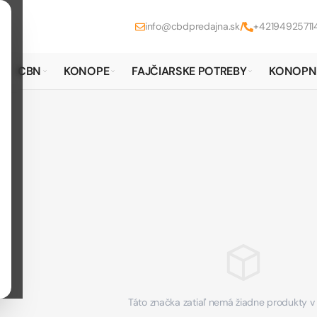
info@cbdpredajna.sk
/
+42194925711
CBN
KONOPE
FAJČIARSKE POTREBY
KONOPN
Táto značka zatiaľ nemá žiadne produkty 