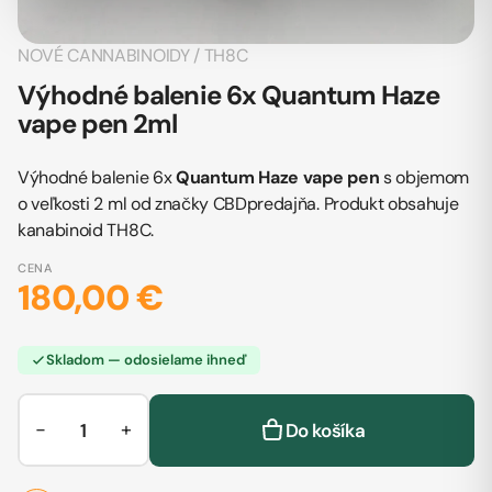
NOVÉ CANNABINOIDY
/
TH8C
Výhodné balenie 6x Quantum Haze
vape pen 2ml
Výhodné balenie 6x
Quantum Haze vape pen
s objemom
o veľkosti 2 ml od značky CBDpredajňa. Produkt obsahuje
kanabinoid TH8C.
CENA
180,00 €
Skladom — odosielame ihneď
−
+
Do košíka