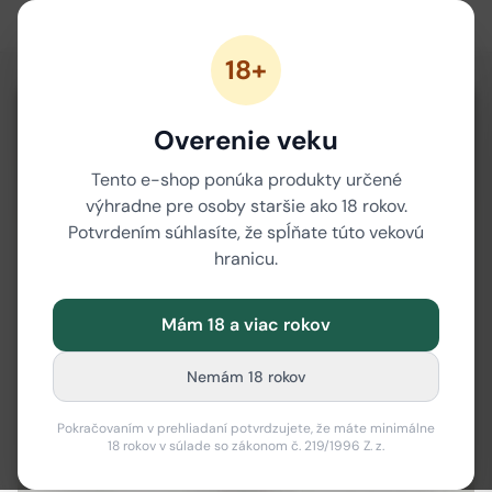
18+
Overenie veku
Tento e-shop ponúka produkty určené
výhradne pre osoby staršie ako 18 rokov.
Potvrdením súhlasíte, že spĺňate túto vekovú
hranicu.
Mám 18 a viac rokov
Nemám 18 rokov
Pokračovaním v prehliadaní potvrdzujete, že máte minimálne
18 rokov v súlade so zákonom č. 219/1996 Z. z.