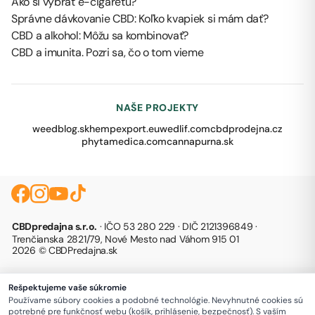
Ako si vybrať e-cigaretu?
Správne dávkovanie CBD: Koľko kvapiek si mám dať?
CBD a alkohol: Môžu sa kombinovať?
CBD a imunita. Pozri sa, čo o tom vieme
NAŠE PROJEKTY
weedblog.sk
hempexport.eu
wedlif.com
cbdprodejna.cz
phytamedica.com
cannapurna.sk
CBDpredajna s.r.o.
· IČO 53 280 229 · DIČ 2121396849 ·
Trenčianska 2821/79, Nové Mesto nad Váhom 915 01
2026 © CBDPredajna.sk
Rešpektujeme vaše súkromie
Používame súbory cookies a podobné technológie. Nevyhnutné cookies sú
potrebné pre funkčnosť webu (košík, prihlásenie, bezpečnosť). S vaším