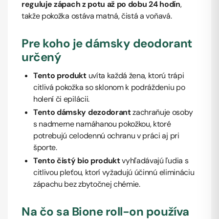
reguluje zápach z potu až po dobu 24 hodín
,
takže pokožka ostáva matná, čistá a voňavá.
Pre koho je dámsky deodorant
určený
Tento produkt
uvíta každá žena, ktorú trápi
citlivá pokožka so sklonom k podráždeniu po
holení či epilácii.
Tento dámsky dezodorant
zachraňuje osoby
s nadmerne namáhanou pokožkou, ktoré
potrebujú celodennú ochranu v práci aj pri
športe.
Tento čistý bio produkt
vyhľadávajú ľudia s
citlivou pleťou, ktorí vyžadujú účinnú elimináciu
zápachu bez zbytočnej chémie.
Na čo sa Bione roll-on používa