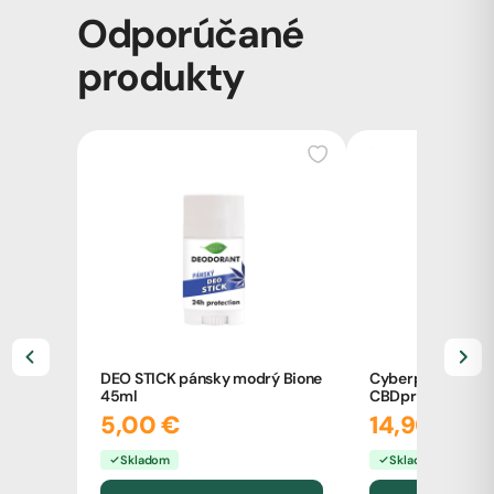
Odporúčané
produkty
DEO STICK pánsky modrý Bione
Cyberpunk TH8C k
45ml
CBDpredajňa
5,00 €
14,90 €
Skladom
Skladom