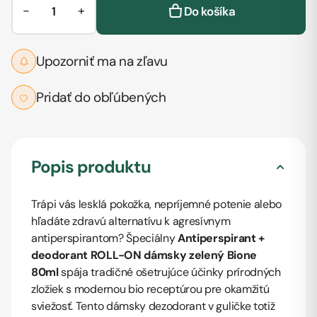
−
+
Do košíka
Upozorniť ma na zľavu
Pridať do obľúbených
Popis produktu
Trápi vás lesklá pokožka, nepríjemné potenie alebo
hľadáte zdravú alternatívu k agresívnym
antiperspirantom? Špeciálny
Antiperspirant +
deodorant ROLL-ON dámsky zelený Bione
80ml
spája tradičné ošetrujúce účinky prírodných
zložiek s modernou bio receptúrou pre okamžitú
sviežosť. Tento dámsky dezodorant v guličke totiž