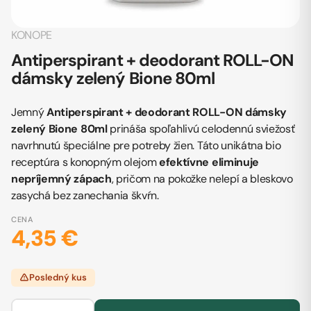
KONOPE
Antiperspirant + deodorant ROLL-ON
dámsky zelený Bione 80ml
Jemný
Antiperspirant + deodorant ROLL-ON dámsky
zelený Bione 80ml
prináša spoľahlivú celodennú sviežosť
navrhnutú špeciálne pre potreby žien. Táto unikátna bio
receptúra s konopným olejom
efektívne eliminuje
nepríjemný zápach
, pričom na pokožke nelepí a bleskovo
zasychá bez zanechania škvŕn.
CENA
4,35 €
Posledný kus