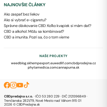
NAJNOVŠIE ČLÁNKY
Ako zaspať bez liekov
Ako si vybrať e-cigaretu?
Správne dávkovanie CBD: Koľko kvapiek si mám dať?
CBD a alkohol: Môžu sa kombinovať?
CBD a imunita. Pozri sa, čo o tom vieme
NAŠE PROJEKTY
weedblog.sk
hempexport.eu
wedlif.com
cbdprodejna.cz
phytamedica.com
cannapurna.sk
CBDpredajna s.r.o.
· IČO 53 280 229 · DIČ 2121396849 ·
Trenčianska 2821/79, Nové Mesto nad Váhom 915 01
2026 © CBDPredajna.sk