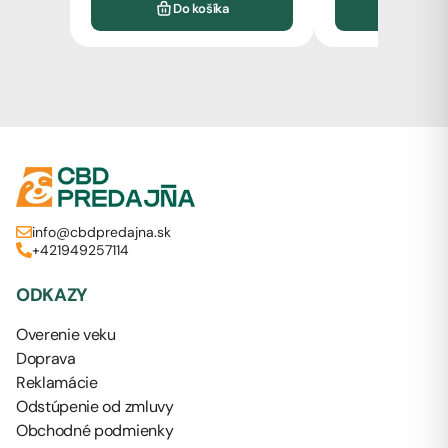
Do košíka
Do k
info@cbdpredajna.sk
+421949257114
ODKAZY
Overenie veku
Doprava
Reklamácie
Odstúpenie od zmluvy
Obchodné podmienky