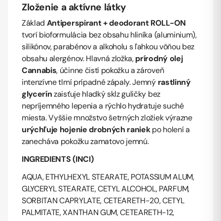
Zloženie a aktívne látky
Základ
Antiperspirant + deodorant ROLL-ON
tvorí bioformulácia bez obsahu hliníka (aluminium),
silikónov, parabénov a alkoholu s ľahkou vôňou bez
obsahu alergénov. Hlavná zložka,
prírodný olej
Cannabis
, účinne čistí pokožku a zároveň
intenzívne tlmí prípadné zápaly. Jemný
rastlinný
glycerín
zaisťuje hladký sklz guličky bez
nepríjemného lepenia a rýchlo hydratuje suché
miesta. Vyššie množstvo šetrných zložiek výrazne
urýchľuje hojenie drobných raniek
po holení a
zanecháva pokožku zamatovo jemnú.
INGREDIENTS (INCI)
AQUA, ETHYLHEXYL STEARATE, POTASSIUM ALUM,
GLYCERYL STEARATE, CETYL ALCOHOL, PARFUM,
SORBITAN CAPRYLATE, CETEARETH-20, CETYL
PALMITATE, XANTHAN GUM, CETEARETH-12,