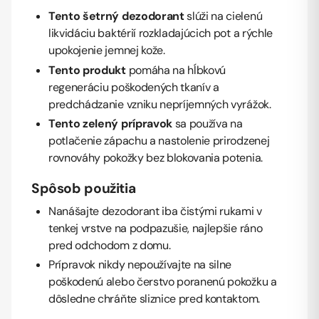
Tento šetrný dezodorant
slúži na cielenú
likvidáciu baktérií rozkladajúcich pot a rýchle
upokojenie jemnej kože.
Tento produkt
pomáha na hĺbkovú
regeneráciu poškodených tkanív a
predchádzanie vzniku nepríjemných vyrážok.
Tento zelený prípravok
sa používa na
potlačenie zápachu a nastolenie prirodzenej
rovnováhy pokožky bez blokovania potenia.
Spôsob použitia
Nanášajte dezodorant iba čistými rukami v
tenkej vrstve na podpazušie, najlepšie ráno
pred odchodom z domu.
Prípravok nikdy nepoužívajte na silne
poškodenú alebo čerstvo poranenú pokožku a
dôsledne chráňte sliznice pred kontaktom.