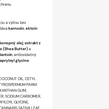
chranu.
iu a výživu bez
odáva
karnozín
,
ektoín
konopný olej
,
extrakt z
 (Shea Butter)
a
llantoin
, antioxidačný
apryloyl glycine
.
D COCONUT
OIL, CETYL
UTYROSPERMUM PARKII
, XANTHAN GUM,
ER, SODIUM CARBOMER,
PRY
LOYL GLYCINE,
CANNABIS SATIVA LEAF