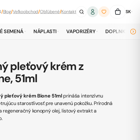
4
/
Blog
/
Veľkoobchod
/
Obľúbené
/
Kontakt
SK
É SEMENÁ
NÁPLASTI
VAPORIZÉRY
DOPLNKY
ný pleťový krém z
ne, 51ml
ný pleťový krém Bione 51ml
prináša intenzívnu
trujúcu starostlivosť pre unavenú pokožku. Prírodná
 regeneračný konopný olej, listový extrakt a
.