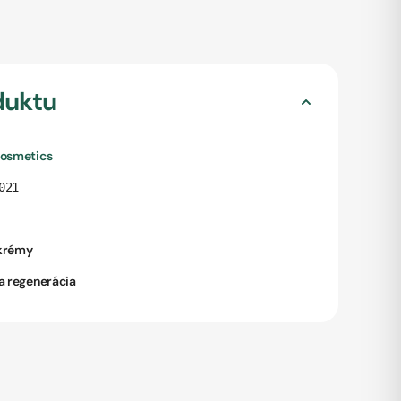
duktu
Cosmetics
021
krémy
a regenerácia