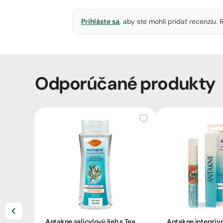
Prihláste sa
, aby ste mohli pridať recenziu
Odporúčané produkty
Antakne salicylový lieh s Tea
Antakne intenzív