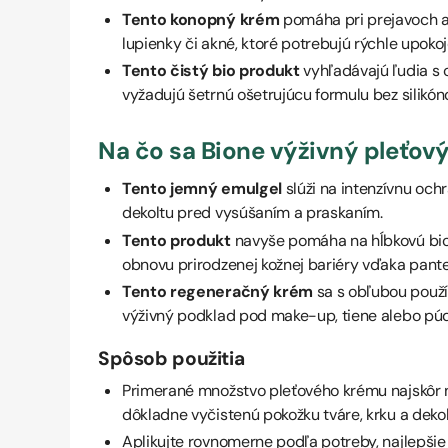
Tento konopný krém
pomáha pri prejavoch 
lupienky či akné, ktoré potrebujú rýchle upokoj
Tento čistý bio produkt
vyhľadávajú ľudia s c
vyžadujú šetrnú ošetrujúcu formulu bez silikó
Na čo sa Bione výživný pleťov
Tento jemný emulgel
slúži na intenzívnu och
dekoltu pred vysúšaním a praskaním.
Tento produkt
navyše pomáha na hĺbkovú bios
obnovu prirodzenej kožnej bariéry vďaka pante
Tento regeneračný krém
sa s obľubou použí
výživný podklad pod make-up, tiene alebo púd
Spôsob použitia
Primerané množstvo pleťového krému najskôr n
dôkladne vyčistenú pokožku tváre, krku a dekol
Aplikujte rovnomerne podľa potreby, najlepšie