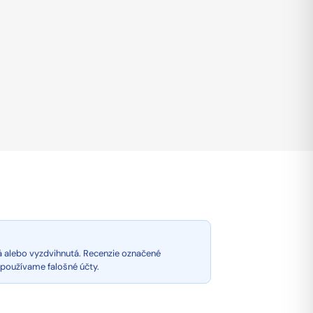
á alebo vyzdvihnutá. Recenzie označené
epoužívame falošné účty.