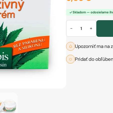
Skladom — odosielame i
−
+
Upozorniť ma na z
Pridať do obľúbe