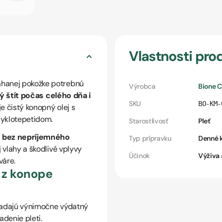
Vlastnosti pro
hanej pokožke potrebnú
Výrobca
Bione 
ý štít počas celého dňa i
SKU
BO-KM-
e čistý konopný olej s
cyklotepetidom.
Starostlivosť
Pleť
ú bez nepríjemného
Typ prípravku
Denné 
j vlahy a škodlivé vplyvy
Účinok
Výživa 
váre.
m z konope
hľadajú výnimočne výdatný
denie pleti.