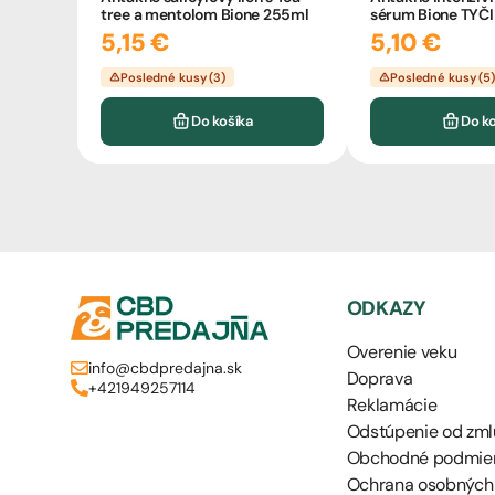
tree a mentolom Bione 255ml
sérum Bione TYČ
5,15 €
5,10 €
Posledné kusy (3)
Posledné kusy (5
Do košíka
Do k
ODKAZY
Overenie veku
info@cbdpredajna.sk
Doprava
+421949257114
Reklamácie
Odstúpenie od zml
Obchodné podmie
Ochrana osobných