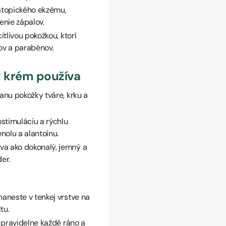
atopického ekzému,
enie zápalov.
itlivou pokožkou, ktorí
nov a parabénov.
ý krém používa
ranu pokožky tváre, krku a
timuláciu a rýchlu
nolu a alantoínu.
va ako dokonalý, jemný a
er.
aneste v tenkej vrstve na
tu.
 pravidelne každé ráno a