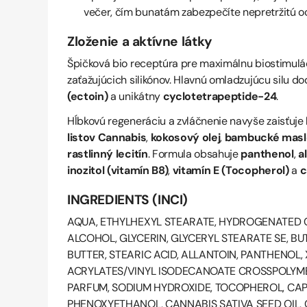
večer, čím bunatám zabezpečíte nepretržitú o
Zloženie a aktívne látky
Špičková bio receptúra pre maximálnu biostimulác
zaťažujúcich silikónov. Hlavnú omladzujúcu silu d
(ectoin)
a unikátny
cyclotetrapeptide-24
.
Hĺbkovú regeneráciu a zvláčnenie navyše zaisťuje
listov Cannabis
,
kokosový olej
,
bambucké maslo
rastlinný lecitín
. Formula obsahuje
panthenol
,
a
inozitol (vitamín B8)
,
vitamín E (Tocopherol)
a
c
INGREDIENTS (INCI)
AQUA, ETHYLHEXYL STEARATE, HYDROGENATE
ALCOHOL, GLYCERIN, GLYCERYL STEARATE SE, B
BUTTER, STEARIC ACID, ALLANTOIN, PANTHENOL
ACRYLATES/VINYL ISODECANOATE CROSSPOLYM
PARFUM, SODIUM HYDROXIDE, TOCOPHEROL, CA
PHENOXYETHANOL, CANNABIS SATIVA SEED OIL, 