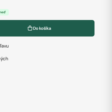
hneď
Do košíka
ľavu
ných