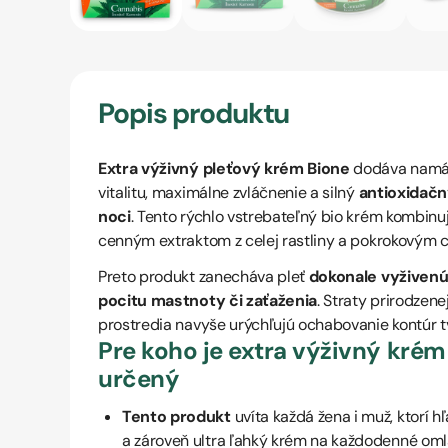
Popis produktu
Extra výživný pleťový krém Bione
dodáva namá
vitalitu, maximálne zvláčnenie a silný
antioxidačn
noci
. Tento rýchlo vstrebateľný bio krém kombinuj
cenným extraktom z celej rastliny a pokrokovým 
Preto produkt zanecháva pleť
dokonale vyživen
pocitu mastnoty či zaťaženia
. Straty prirodzene
prostredia navyše urýchľujú ochabovanie kontúr t
Pre koho je extra výživný kré
určený
Tento produkt
uvíta každá žena i muž, ktorí 
a zároveň ultra ľahký krém na každodenné omla