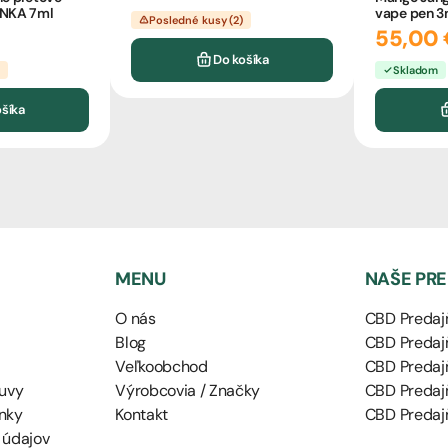
INKA 7ml
vape pen 3
Posledné kusy (2)
55,00 
Do košíka
)
Skladom
ošíka
MENU
NAŠE PR
O nás
CBD Predajň
Blog
CBD Predajň
Veľkoobchod
CBD Predaj
uvy
Výrobcovia / Značky
CBD Predaj
nky
Kontakt
CBD Predajň
 údajov