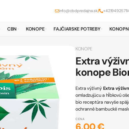
info@cbdpredajna.sk
/
+42194925711
CBN
KONOPE
FAJČIARSKE POTREBY
KONOPN
KONOPE
Extra výživ
konope Bio
Extra výživný
Extra výživ
omladzujúcu a hĺbkovú oše
bio receptúra navyše spája
ochranné bambucké maslo
CENA
6,00 €