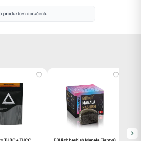
mto produktom doručená.
go TH8C + THCC
E8High hashish Manala Eighty8