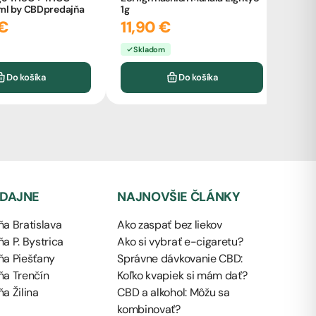
ml by CBDpredajňa
1g
Cybe
€
11,90 €
CBDp
14
Skladom
Sk
Do košíka
Do košíka
EDAJNE
NAJNOVŠIE ČLÁNKY
a Bratislava
Ako zaspať bez liekov
a P. Bystrica
Ako si vybrať e-cigaretu?
ňa Piešťany
Správne dávkovanie CBD:
ňa Trenčín
Koľko kvapiek si mám dať?
a Žilina
CBD a alkohol: Môžu sa
kombinovať?