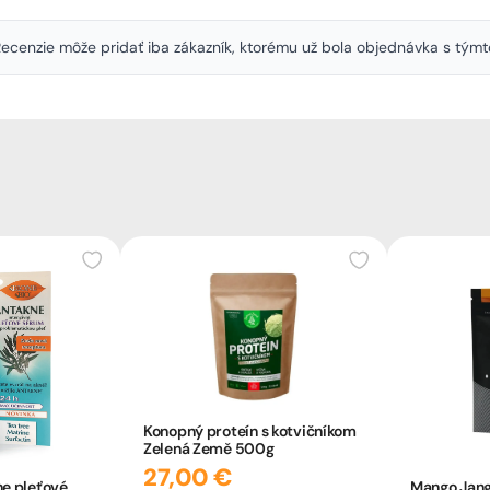
. Recenzie môže pridať iba zákazník, ktorému už bola objednávka s tý
Konopný proteín s kotvičníkom
Zelená Země 500g
27,00 €
ne pleťové
Mango Jan