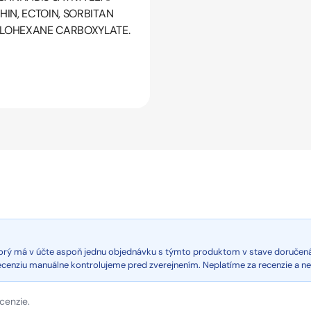
HIN, ECTOIN, SORBITAN
CLOHEXANE CARBOXYLATE.
ktorý má v účte aspoň jednu objednávku s týmto produktom v stave doručen
recenziu manuálne kontrolujeme pred zverejnením. Neplatíme za recenzie a n
cenzie.