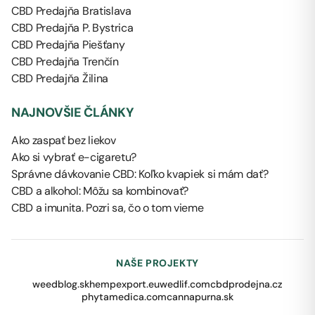
CBD Predajňa Bratislava
CBD Predajňa P. Bystrica
CBD Predajňa Piešťany
CBD Predajňa Trenčín
CBD Predajňa Žilina
NAJNOVŠIE ČLÁNKY
Ako zaspať bez liekov
Ako si vybrať e-cigaretu?
Správne dávkovanie CBD: Koľko kvapiek si mám dať?
CBD a alkohol: Môžu sa kombinovať?
CBD a imunita. Pozri sa, čo o tom vieme
NAŠE PROJEKTY
weedblog.sk
hempexport.eu
wedlif.com
cbdprodejna.cz
phytamedica.com
cannapurna.sk