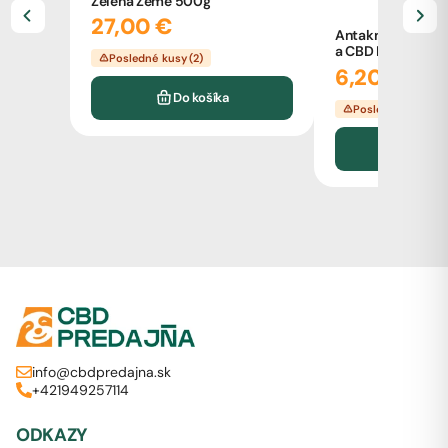
Zelená Země 500g
27,00 €
Antakne pleťový 
a CBD Bione 51ml
Posledné kusy (2)
6,20 €
Do košíka
Posledné kusy (5
Do k
info@cbdpredajna.sk
+421949257114
ODKAZY