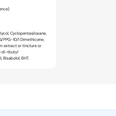
ence)
ycol, Cyclopentasiloxane,
EG/PPG-10/1 Dimethicone,
 extract or tincture or
a-di-tbutyl
 Bisabolol, BHT.