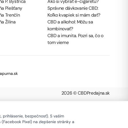
a P. Bystrica
Ako si vybrať e-cigaretu?
ňa Piešťany
Správne dávkovanie CBD:
ňa Trenčín
Koľko kvapiek si mám dať?
a Žilina
CBD a alkohol: Môžu sa
kombinovať?
CBD a imunita. Pozri sa, čo o
tom vieme
apurna.sk
2026 © CBDPredajna.sk
 prihlásenie, bezpečnosť). S vaším
s (Facebook Pixel) na zlepšenie stránky a