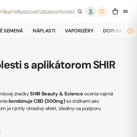
4
/
Blog
/
Veľkoobchod
/
Obľúbené
/
Kontakt
SK
É SEMENÁ
NÁPLASTI
VAPORIZÉRY
DOPLNKY
olesti s aplikátorom SHIR
émiovej značky
SHIR Beauty & Science
ocenia najmä
ženie
kombinuje CBD (300mg)
so zložkami ako
om je rýchly chladivý efekt, ideálny na podporu