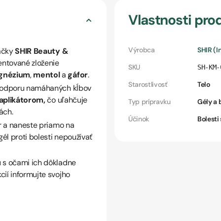
Vlastnosti pro
Výrobca
SHIR (
načky
SHIR Beauty &
tentované zloženie
SKU
SH-KM-
gnézium
,
mentol
a
gáfor
.
Starostlivosť
Telo
 podporu namáhaných kĺbov
aplikátorom,
čo uľahčuje
Typ prípravku
Gély a
ách.
Účinok
Bolesti
or a naneste priamo na
gél proti bolesti nepoužívať
u s očami ich dôkladne
cií informujte svojho