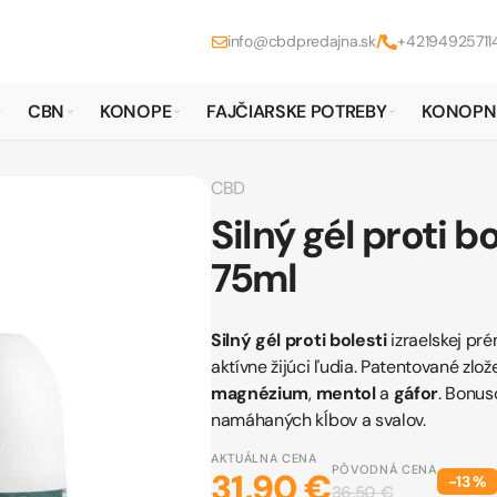
info@cbdpredajna.sk
/
+42194925711
CBN
KONOPE
FAJČIARSKE POTREBY
KONOPN
CBD
Silný gél proti b
75ml
Silný gél proti bolesti
izraelskej pr
aktívne žijúci ľudia. Patentované zlo
magnézium
,
mentol
a
gáfor
. Bonus
namáhaných kĺbov a svalov.
AKTUÁLNA CENA
PÔVODNÁ CENA
31,90 €
−
13
%
36,50 €