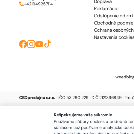
Doprava
+421949257114
Reklamácie
Odstúpenie od zml
Obchodné podmie
Ochrana osobných
Nastavenia cookie
weedblog
CBDpredajna s.r.o.
· IČO 53 280 229 · DIČ 2121396849 · Tre
Rešpektujeme vaše súkromie
Používame súbory cookies a podobné tech
súhlasom tiež používame analytické cookie
personalizáciu reklám. Viac informácií v 