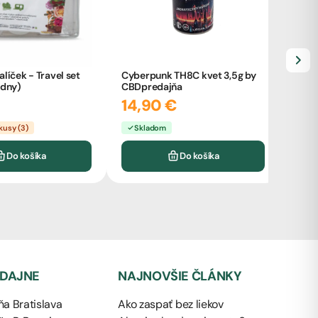
líček - Travel set
Cyberpunk TH8C kvet 3,5g by
zdny)
CBDpredajňa
Anta
14,90 €
a CB
6,
kusy (3)
Skladom
Po
Do košíka
Do košíka
EDAJNE
NAJNOVŠIE ČLÁNKY
a Bratislava
Ako zaspať bez liekov