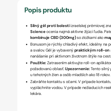
Popis produktu
Silný gél proti bolesti
izraelskej prémiovej z
Science
ocenia najmä aktívne žijúci ľudia. Pa
kombinuje CBD (300mg)
so zložkami ako
ma
Bonusom je rýchly chladivý efekt, ideálny na
a svalov. Gél je vybavený
praktickým roll-on 
nanášanie pri aktívnom životnom štýle na cest
Použitie:
Zatrasením aktivujte roll-on aplikát
požadovanú oblasť.
Upozornenie:
Tento silný 
u tehotných žien a osôb mladších ako 18 rokov.
Zabráňte kontaktu s očami. V prípade kontakt
vypláchnite vodou. V prípade nežiaducich reak
lekára.