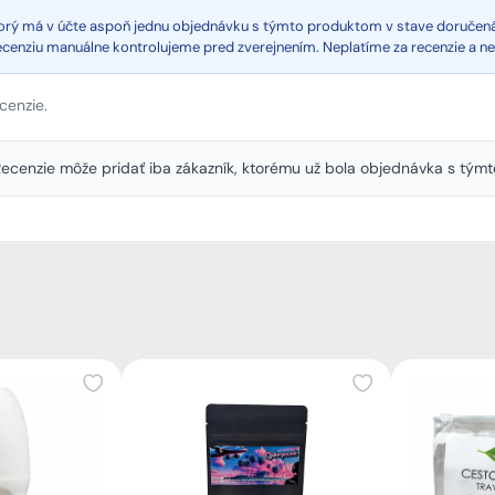
ktorý má v účte aspoň jednu objednávku s týmto produktom v stave doručen
recenziu manuálne kontrolujeme pred zverejnením. Neplatíme za recenzie a n
cenzie.
. Recenzie môže pridať iba zákazník, ktorému už bola objednávka s tý