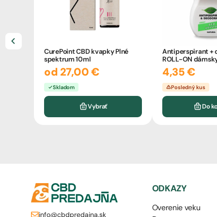
CurePoint CBD kvapky Plné
Antiperspirant +
spektrum 10ml
ROLL-ON dámsky 
80ml
od 27,00 €
4,35 €
Skladom
Posledný kus
Vybrať
Do k
ODKAZY
Overenie veku
info@cbdpredajna.sk