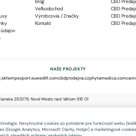
Blog
CBD Predajň
Veľkoobchod
CBD Predaj
uvy
Výrobcovia / Značky
CBD Predaj
nky
Kontakt
CBD Predajň
 údajov
s
NAŠE PROJEKTY
.sk
hempexport.eu
wedlif.com
cbdprodejna.cz
phytamedica.com
cann
nčianska 2821/79, Nové Mesto nad Váhom 915 01
nológie. Nevyhnutné cookies sú potrebné pre funkčnosť webu (košík,
s (Google Analytics, Microsoft Clarity, Hotjar) a marketingové cookie
našich
zásadách ochrany osobných údajov
.