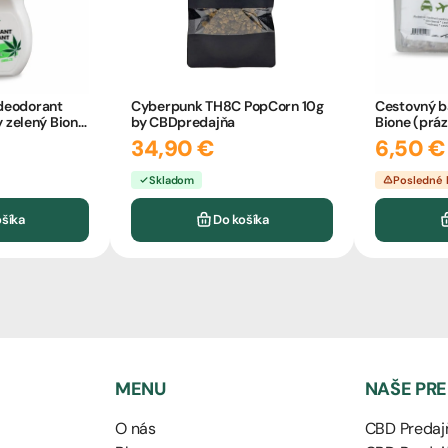
 deodorant
Cyberpunk TH8C PopCorn 10g
Cestovný ba
zelený Bione
by CBDpredajňa
Bione (prá
34,90 €
6,50 €
Skladom
Posledné 
ošíka
Do košíka
MENU
NAŠE PR
O nás
CBD Predajň