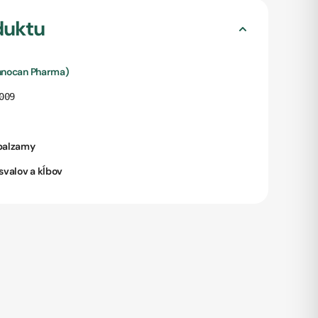
duktu
Innocan Pharma)
009
 balzamy
 svalov a kĺbov