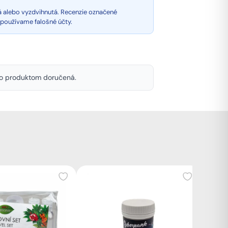
á alebo vyzdvihnutá. Recenzie označené
epoužívame falošné účty.
mto produktom doručená.