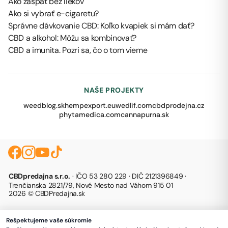
Ako zaspať bez liekov
Ako si vybrať e-cigaretu?
Správne dávkovanie CBD: Koľko kvapiek si mám dať?
CBD a alkohol: Môžu sa kombinovať?
CBD a imunita. Pozri sa, čo o tom vieme
NAŠE PROJEKTY
weedblog.sk
hempexport.eu
wedlif.com
cbdprodejna.cz
phytamedica.com
cannapurna.sk
CBDpredajna s.r.o.
· IČO 53 280 229 · DIČ 2121396849 ·
Trenčianska 2821/79, Nové Mesto nad Váhom 915 01
2026 © CBDPredajna.sk
Rešpektujeme vaše súkromie