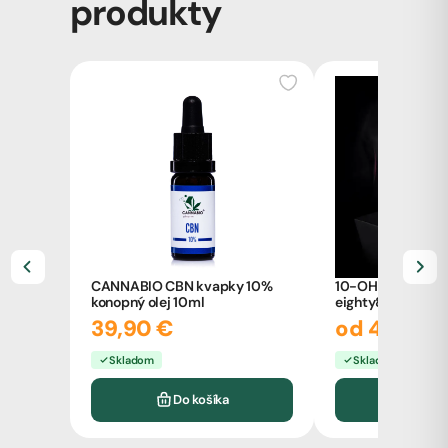
produkty
CANNABIO CBN kvapky 10%
10-OH-HHC vape
konopný olej 10ml
eighty8, 2ml
39,90 €
od 49,00 
Skladom
Skladom
Do košíka
Vyb