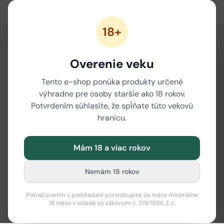
18+
Overenie veku
Tento e-shop ponúka produkty určené
výhradne pre osoby staršie ako 18 rokov.
Potvrdením súhlasíte, že spĺňate túto vekovú
hranicu.
Mám 18 a viac rokov
Nemám 18 rokov
Pokračovaním v prehliadaní potvrdzujete, že máte minimálne
18 rokov v súlade so zákonom č. 219/1996 Z. z.