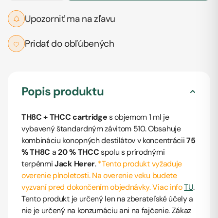
Upozorniť ma na zľavu
Pridať do obľúbených
Popis produktu
TH8C + THCC cartridge
s objemom 1 ml je
vybavený štandardným závitom 510. Obsahuje
kombináciu konopných destilátov v koncentrácii
75
% TH8C
a
20 % THCC
spolu s prírodnými
terpénmi
Jack Herer
.
*Tento produkt vyžaduje
overenie plnoletosti. Na overenie veku budete
vyzvaní pred dokončením objednávky. Viac info
TU
.
Tento produkt je určený len na zberateľské účely a
nie je určený na konzumáciu ani na fajčenie. Zákaz