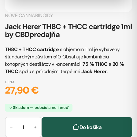
NOVÉ CANNABINOIDY
Jack Herer TH8C + THCC cartridge 1ml
by CBDpredajňa
TH8C + THCC cartridge
s objemom 1 ml je vybavený
štandardným závitom 510. Obsahuje kombináciu
konopných destilátov v koncentrácii
75 % TH8C
a
20 %
THCC
spolu s prírodnými terpénmi
Jack Herer
.
CENA
27,90 €
Skladom — odosielame ihneď
−
+
Do košíka