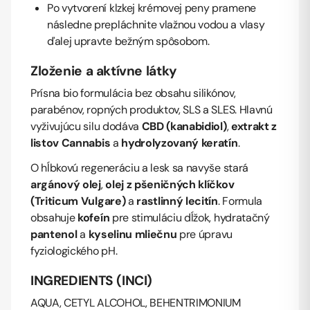
Po vytvorení klzkej krémovej peny pramene
následne prepláchnite vlažnou vodou a vlasy
ďalej upravte bežným spôsobom.
Zloženie a aktívne látky
Prísna bio formulácia bez obsahu silikónov,
parabénov, ropných produktov, SLS a SLES. Hlavnú
vyživujúcu silu dodáva
CBD (kanabidiol)
,
extrakt z
listov Cannabis
a
hydrolyzovaný keratín
.
O hĺbkovú regeneráciu a lesk sa navyše stará
argánový olej
,
olej z pšeničných klíčkov
(Triticum Vulgare)
a
rastlinný lecitín
. Formula
obsahuje
kofeín
pre stimuláciu dĺžok, hydratačný
pantenol
a
kyselinu mliečnu
pre úpravu
fyziologického pH.
INGREDIENTS (INCI)
AQUA, CETYL ALCOHOL, BEHENTRIMONIUM