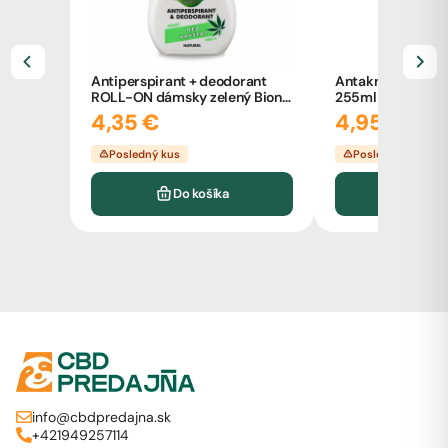
Antiperspirant + deodorant
Antakne čistiace
ROLL-ON dámsky zelený Bione
255ml
80ml
4,35 €
4,95 €
Posledný kus
Posledné kusy (4
Do košíka
Do k
info@cbdpredajna.sk
+421949257114