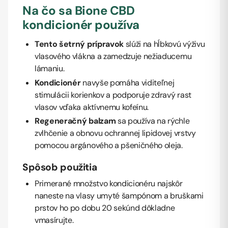
Na čo sa Bione CBD
kondicionér používa
Tento šetrný prípravok
slúži na hĺbkovú výživu
vlasového vlákna a zamedzuje nežiaducemu
lámaniu.
Kondicionér
navyše pomáha viditeľnej
stimulácii korienkov a podporuje zdravý rast
vlasov vďaka aktívnemu kofeínu.
Regeneračný balzam
sa používa na rýchle
zvlhčenie a obnovu ochrannej lipidovej vrstvy
pomocou argánového a pšeničného oleja.
Spôsob použitia
Primerané množstvo kondicionéru najskôr
naneste na vlasy umyté šampónom a bruškami
prstov ho po dobu 20 sekúnd dôkladne
vmasírujte.