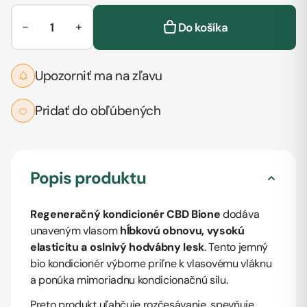
−
+
Do košíka
Upozorniť ma na zľavu
Pridať do obľúbených
Popis produktu
Regeneračný kondicionér CBD Bione
dodáva
unaveným vlasom
hĺbkovú obnovu, vysokú
elasticitu a oslnivý hodvábny lesk
. Tento jemný
bio kondicionér výborne priľne k vlasovému vláknu
a ponúka mimoriadnu kondicionačnú silu.
Preto produkt uľahčuje rozčesávanie, spevňuje