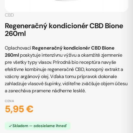
CBD
Regeneračný kondicionér CBD Bione
260ml
Oplachovací
Regeneračný kondicionér CBD Bione
260ml
poskytuje intenzívnu výživu a okamžité zjemnenie
pre všetky typy vlasov. Prírodná bio receptúra navyše
efektívne kombinuje regeneračné CBD, konopný extrakt a
vzácny argánový olej. Vďaka tomu prípravok dokonale
zahladzuje vlasové šupinky, viditeľne zväčšuje objem účesu
a zanecháva pramene nádherne lesklé.
CENA
5,95 €
Skladom — odosielame ihneď