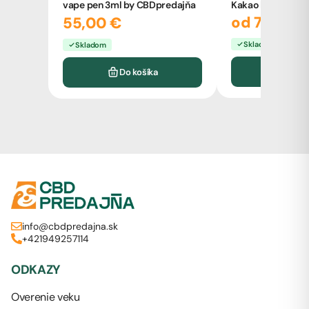
Kakao Banán
vape pen 3ml by CBDpredajňa
od 7,50 €
55,00 €
Skladom
Skladom
Vyb
Do košíka
info@cbdpredajna.sk
+421949257114
ODKAZY
Overenie veku