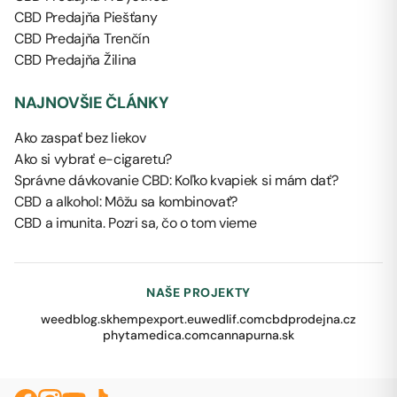
CBD Predajňa Piešťany
CBD Predajňa Trenčín
CBD Predajňa Žilina
NAJNOVŠIE ČLÁNKY
Ako zaspať bez liekov
Ako si vybrať e-cigaretu?
Správne dávkovanie CBD: Koľko kvapiek si mám dať?
CBD a alkohol: Môžu sa kombinovať?
CBD a imunita. Pozri sa, čo o tom vieme
NAŠE PROJEKTY
weedblog.sk
hempexport.eu
wedlif.com
cbdprodejna.cz
phytamedica.com
cannapurna.sk