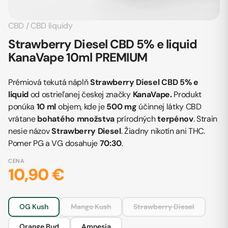
CBD
/
CBD liquidy
Strawberry Diesel CBD 5% e liquid
KanaVape 10ml PREMIUM
Prémiová tekutá náplň
Strawberry Diesel CBD 5%
e
liquid
od ostrieľanej českej značky
KanaVape.
Produkt
ponúka
10 ml
objem, kde je
500 mg
účinnej látky CBD
vrátane
bohatého množstva
prírodných
terpénov
. Strain
nesie názov
Strawberry Diesel
. Žiadny nikotín ani THC.
Pomer PG a VG dosahuje
70:30
.
CENA
10,90 €
OG Kush
Mango Kush
Strawberry Diesel
Orange Bud
Amnesia