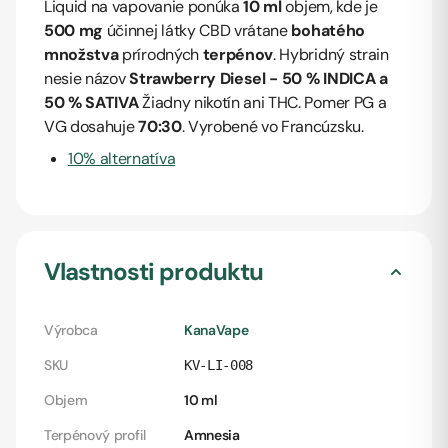
Liquid na vapovanie ponúka
10 ml
objem, kde je
500 mg
účinnej látky CBD vrátane
bohatého
množstva
prírodných
terpénov
. Hybridný strain
nesie názov
Strawberry Diesel - 50 % INDICA a
50 % SATIVA
Žiadny nikotín ani THC. Pomer PG a
VG dosahuje
70:30
. Vyrobené vo Francúzsku.
10% alternatíva
Vlastnosti produktu
Výrobca
KanaVape
SKU
KV-LI-008
Objem
10 ml
Terpénový profil
Amnesia