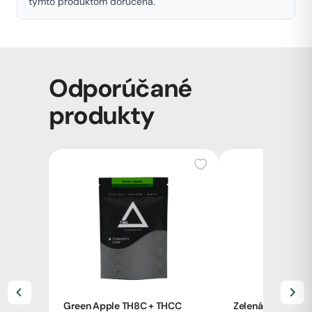
týmto produktom doručená.
Odporúčané
produkty
Zelená Země kono
Green Apple TH8C + THCC