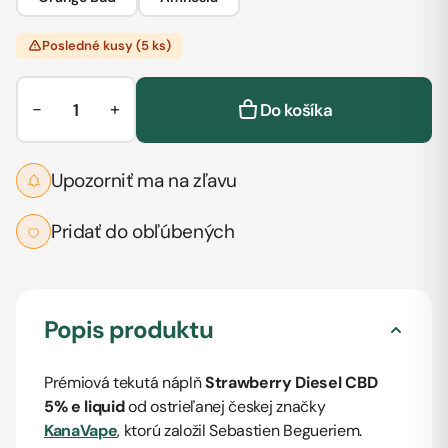
Posledné kusy (5 ks)
−
+
Do košíka
Upozorniť ma na zľavu
Pridať do obľúbených
Popis produktu
Prémiová tekutá náplň
Strawberry Diesel CBD
5%
e liquid
od ostrieľanej českej značky
KanaVape
, ktorú založil
Sebastien Begueriem
.