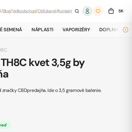
4
/
Blog
/
Veľkoobchod
/
Obľúbené
/
Kontakt
SK
É SEMENÁ
NÁPLASTI
VAPORIZÉRY
DOPLNKY
H8C
TH8C kvet 3,5g by
ňa
d značky
CBDpredajňa
. Ide o 3,5 gramové balenie.
hneď