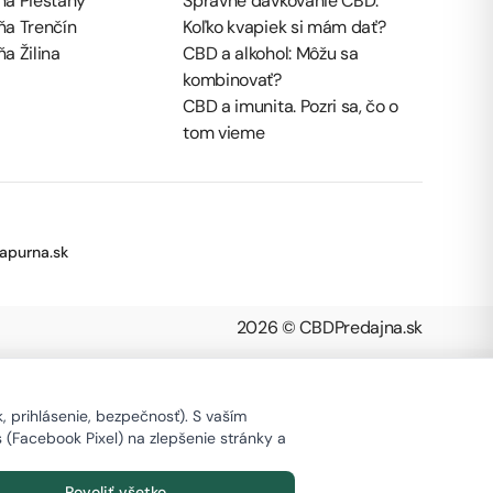
ňa Piešťany
Správne dávkovanie CBD:
ňa Trenčín
Koľko kvapiek si mám dať?
a Žilina
CBD a alkohol: Môžu sa
kombinovať?
CBD a imunita. Pozri sa, čo o
tom vieme
apurna.sk
2026 © CBDPredajna.sk
 prihlásenie, bezpečnosť). S vaším
s (Facebook Pixel) na zlepšenie stránky a
Povoliť všetko