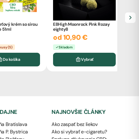
eťový krém so sírou
E8High Moonrock Pink Rozay
e 51ml
eighty8
KUR
od 10,90 €
elekt
mg/
od
kusy (5)
Skladom
Sk
Do košíka
Vybrať
EDAJNE
NAJNOVŠIE ČLÁNKY
a Bratislava
Ako zaspať bez liekov
a P. Bystrica
Ako si vybrať e-cigaretu?