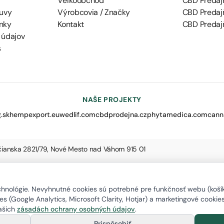
Veľkoobchod
CBD Predaj
uvy
Výrobcovia / Značky
CBD Predaj
nky
Kontakt
CBD Predajň
 údajov
s
NAŠE PROJEKTY
.sk
hempexport.eu
wedlif.com
cbdprodejna.cz
phytamedica.com
cann
nčianska 2821/79, Nové Mesto nad Váhom 915 01
nológie. Nevyhnutné cookies sú potrebné pre funkčnosť webu (košík,
s (Google Analytics, Microsoft Clarity, Hotjar) a marketingové cookie
našich
zásadách ochrany osobných údajov
.
Prispôsobiť