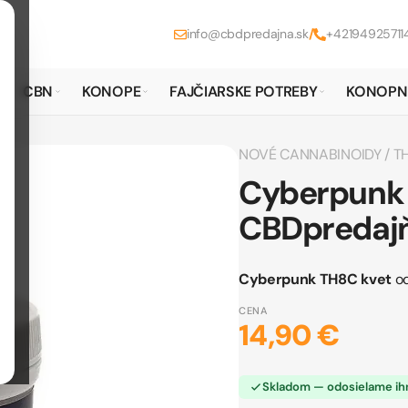
info@cbdpredajna.sk
/
+42194925711
CBN
KONOPE
FAJČIARSKE POTREBY
KONOPN
NOVÉ CANNABINOIDY
/
T
Cyberpunk 
CBDpredaj
Cyberpunk TH8C kvet
o
CENA
14,90 €
Skladom — odosielame i