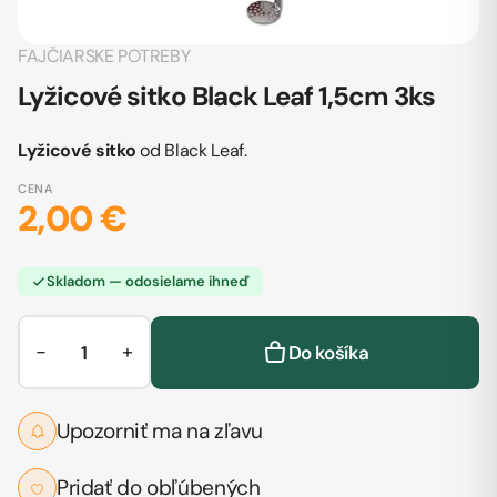
FAJČIARSKE POTREBY
Lyžicové sitko Black Leaf 1,5cm 3ks
Lyžicové sitko
od Black Leaf.
CENA
2,00 €
Skladom — odosielame ihneď
−
+
Do košíka
Upozorniť ma na zľavu
Pridať do obľúbených