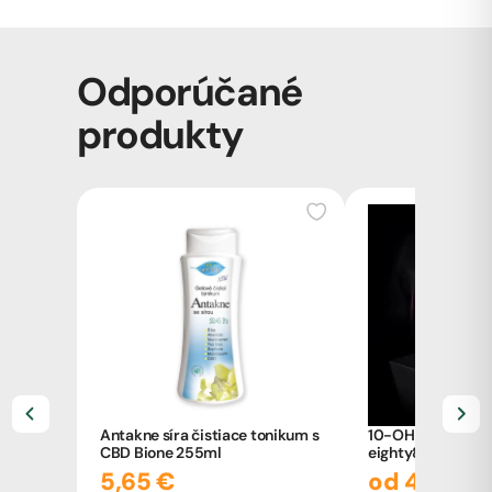
Odporúčané
produkty
Antakne síra čistiace tonikum s
10-OH-HHC vape
CBD Bione 255ml
eighty8, 2ml
5,65 €
od 49,00 