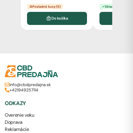
Posledné kusy (5)
Skladom
Do košíka
Vyb
info@cbdpredajna.sk
+421949257114
ODKAZY
Overenie veku
Doprava
Reklamácie