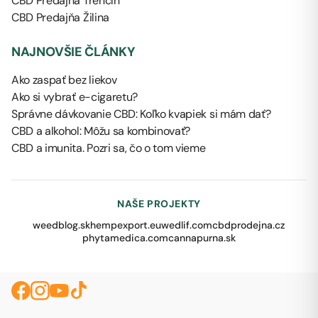
CBD Predajňa Trenčín
CBD Predajňa Žilina
NAJNOVŠIE ČLÁNKY
Ako zaspať bez liekov
Ako si vybrať e-cigaretu?
Správne dávkovanie CBD: Koľko kvapiek si mám dať?
CBD a alkohol: Môžu sa kombinovať?
CBD a imunita. Pozri sa, čo o tom vieme
NAŠE PROJEKTY
weedblog.sk
hempexport.eu
wedlif.com
cbdprodejna.cz
phytamedica.com
cannapurna.sk