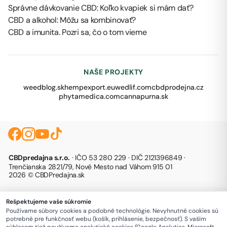
Správne dávkovanie CBD: Koľko kvapiek si mám dať?
CBD a alkohol: Môžu sa kombinovať?
CBD a imunita. Pozri sa, čo o tom vieme
NAŠE PROJEKTY
weedblog.sk
hempexport.eu
wedlif.com
cbdprodejna.cz
phytamedica.com
cannapurna.sk
CBDpredajna s.r.o.
· IČO 53 280 229 · DIČ 2121396849 ·
Trenčianska 2821/79, Nové Mesto nad Váhom 915 01
2026 © CBDPredajna.sk
Rešpektujeme vaše súkromie
Používame súbory cookies a podobné technológie. Nevyhnutné cookies sú
potrebné pre funkčnosť webu (košík, prihlásenie, bezpečnosť). S vaším