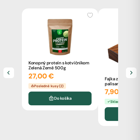
Konopný proteín s kotvičníkom
Zelená Země 500g
27,00 €
Fajka z mastenca 
palisandru
Posledné kusy (2)
7,90 €
Do košíka
Skladom
Do k