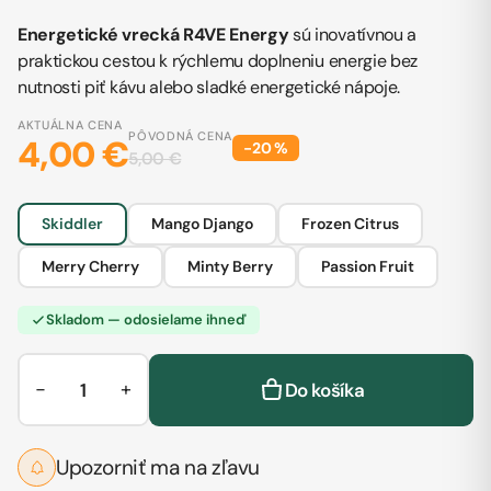
Energetické vrecká R4VE Energy
sú inovatívnou a
praktickou cestou k rýchlemu doplneniu energie bez
nutnosti piť kávu alebo sladké energetické nápoje.
AKTUÁLNA CENA
PÔVODNÁ CENA
4,00 €
−
20
%
5,00 €
Skiddler
Mango Django
Frozen Citrus
Merry Cherry
Minty Berry
Passion Fruit
Skladom — odosielame ihneď
−
+
Do košíka
Upozorniť ma na zľavu