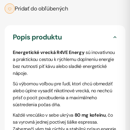
Pridať do obľúbených
Popis produktu
Energetické vrecká R4VE Energy
sú inovatívnou
a praktickou cestou k rýchlemu doplneniu energie
bez nutnosti piť kávu alebo sladké energetické
nápoje.
Sú výbornou voľbou pre ľudí, ktorí chcú obmedziť
alebo úplne vysadiť nikotínové vrecká, no nechcú
prísť o pocit povzbudenia a maximálneho
sústredenia počas dňa.
Každé vrecúško v sebe ukrýva
80 mg kofeínu
, čo
sa vyrovná jednej poctivej šálke espressa.
Zabezpečí vám tak rýchly a stabilný prísun energie