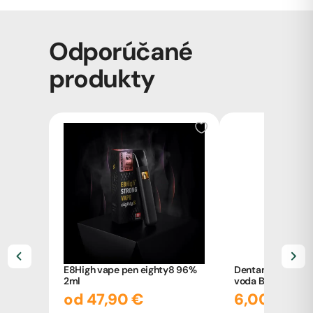
Odporúčané
produkty
E8High vape pen eighty8 96%
Dentamint MED +
2ml
voda Bione 500m
od 47,90 €
6,00 €