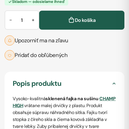
Skladom — odosielame ihneď
−
+
Do košíka
Upozorniť ma na zľavu
Pridať do obľúbených
Popis produktu
Vysoko-kvalitná
sklenená fajka na sušinu
CHAMP
HIGH
vrátane malej drvičky z plastu. Produkt
obsahuje súpravu náhradného sitka. Fajku tvorí
stopka z číreho skla a čierna kovová základňa v
tvare lebky. Zuby pribalenej drvičky v tvare