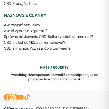
CBD Predajňa Žilina
NAJNOVŠIE ČLÁNKY
Ako zaspať bez liekov
Ako si vybrať e-cigaretu?
Správne dávkovanie CBD: Koľko kvapiek si mám dať?
CBD a alkohol: Môžu sa kombinovať?
CBD a imunita. Pozri sa, čo o tom vieme
NAŠE PROJEKTY
weedblog.sk
hempexport.eu
wedlif.com
cbdprodejna.cz
phytamedica.com
cannapurna.sk
CBDpredajna s.r.o.
· IČO 53 280 229 · DIČ 2121396849 ·