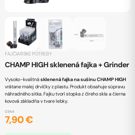
FAJČIARSKE POTREBY
CHAMP HIGH sklenená fajka + Grinder
Vysoko-kvalitná
sklenená fajka na sušinu
CHAMP HIGH
vrátane malej drvičky z plastu. Produkt obsahuje súpravu
náhradného sitka. Fajku tvorí stopka z číreho skla a čierna
kovová základňa v tvare lebky.
CENA
7,90 €