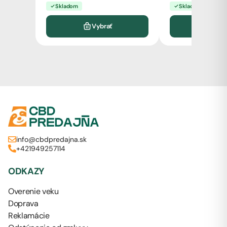
Skladom
Skladom
Vybrať
Do k
info@cbdpredajna.sk
+421949257114
ODKAZY
Overenie veku
Doprava
Reklamácie