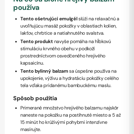
používa
Tento ošetrujúci emulgél
slúži na relaxačnú a
uvoľňujúcu masáž pokožky v oblastiach kolien,
lakťov, chrbtice a natiahnutého svalstva.
Tento produkt
navyše pomáha na hĺbkovú
stimuláciu krvného obehu v podkoží
prostredníctvom osvedčeného hrejivého
kapsaicínu.
Tento bylinný balzam
sa úspešne používa na
upokojenie, výživu a hydratáciu pokožky celého
tela vďaka pridanému bambuckému maslu.
Spôsob použitia
Primerané množstvo hrejivého balzamu najskôr
naneste na pokožku na postihnuté miesto a 5 až
15 minút ho krúživými pohybmi intenzívne
masírujte.