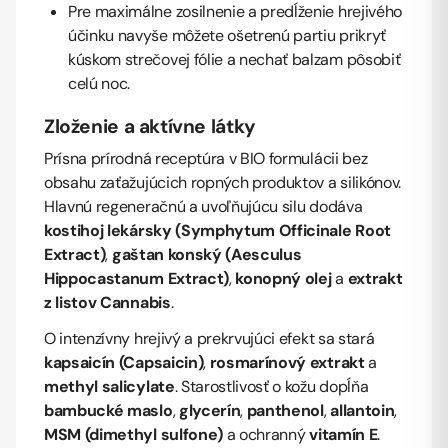
Pre maximálne zosilnenie a predĺženie hrejivého
účinku navyše môžete ošetrenú partiu prikryť
kúskom strečovej fólie a nechať balzam pôsobiť
celú noc.
Zloženie a aktívne látky
Prísna prírodná receptúra v BIO formulácii bez
obsahu zaťažujúcich ropných produktov a silikónov.
Hlavnú regeneračnú a uvoľňujúcu silu dodáva
kostihoj lekársky (Symphytum Officinale Root
Extract)
,
gaštan konský (Aesculus
Hippocastanum Extract)
,
konopný olej
a
extrakt
z listov Cannabis
.
O intenzívny hrejivý a prekrvujúci efekt sa stará
kapsaicín (Capsaicin)
,
rosmarínový extrakt
a
methyl salicylate
. Starostlivosť o kožu dopĺňa
bambucké maslo
,
glycerín
,
panthenol
,
allantoin
,
MSM (dimethyl sulfone)
a ochranný
vitamín E
.