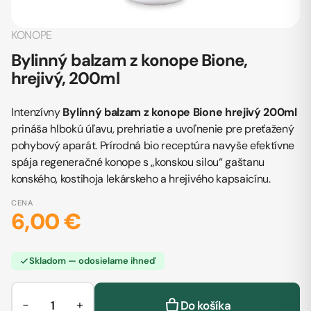
KONOPE
Bylinný balzam z konope Bione,
hrejivý, 200ml
Intenzívny
Bylinný balzam z konope Bione hrejivý 200ml
prináša hlbokú úľavu, prehriatie a uvoľnenie pre preťažený
pohybový aparát. Prírodná bio receptúra navyše efektívne
spája regeneračné konope s „konskou silou“ gaštanu
konského, kostihoja lekárskeho a hrejivého kapsaicínu.
CENA
6,00 €
Skladom — odosielame ihneď
−
+
Do košíka