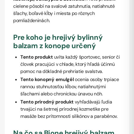
cielene pôsobí na svalové zatuhnutia, natiahnuté
šľachy, boľavé kĺby i miesta po rôznych
pomliaždeninách.
Pre koho je hrejivý bylinný
balzam z konope určený
Tento produkt
uvíta každý športovec, senior či
človek pracujúci v chlade, ktorý hľadá účinnú
pomoc na dôkladné prehriatie svalstva.
Tento konopný emulgél
ocenia osoby trpiace
rannou stuhnutosťou kĺbov, natiahnutými
šľachami alebo chronickou únavou nôh.
Tento prírodný produkt
vyhľadávajú ľudia
trvajúci na šetrnej prírodnej kozmetike pre
masáže bez prítomnosti silikónov a parabénov.
Na čo sa Bione hrejivý balzam