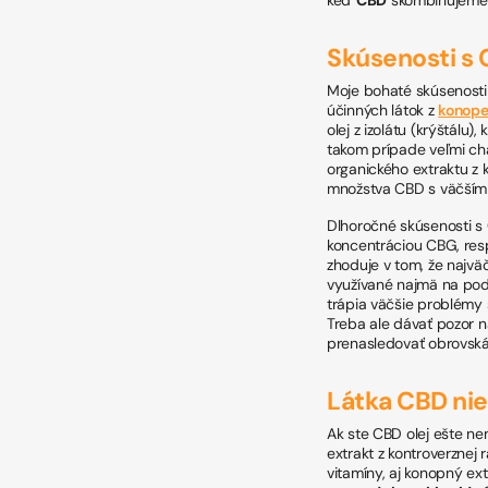
Skúsenosti s
Moje bohaté skúsenosti
účinných látok z
konop
olej z izolátu (krýštálu)
takom prípade veľmi cha
organického extraktu z 
množstva CBD s väčším
Dlhoročné skúsenosti s 
koncentráciou CBG, res
zhoduje v tom, že najvä
využívané najmä na pod
trápia väčšie problémy 
Treba ale dávať pozor n
prenasledovať obrovská
Látka
CBD nie
Ak ste CBD olej ešte nem
extrakt z kontroverznej 
vitamíny, aj konopný ex