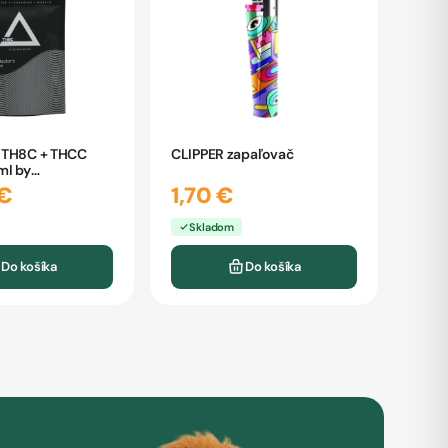
 TH8C + THCC
CLIPPER zapaľovač
ml by
ňa
€
1,70 €
Skladom
Do košíka
Do košíka