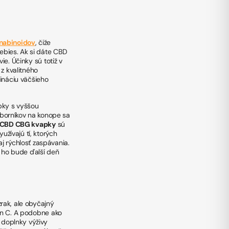
nabinoidov
, čiže
nebies. Ak si dáte CBD
ie. Účinky sú totiž v
z kvalitného
ináciu väčšieho
pky s vyššou
borníkov na konope sa
CBD CBG kvapky
sú
užívajú tí, ktorých
j rýchlosť zaspávania.
k ho bude ďalší deň
zrak, ale obyčajný
mín C. A podobne ako
 doplnky výživy