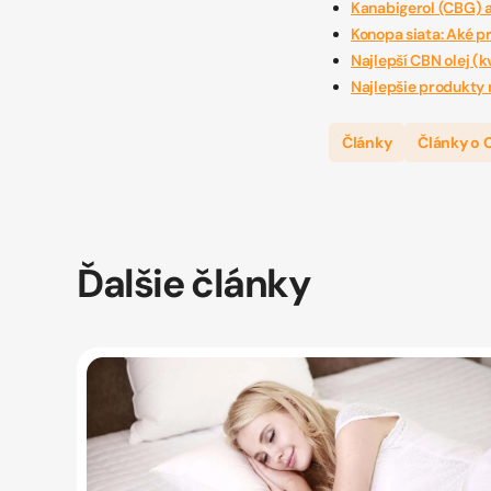
Kanabigerol (CBG) a
Konopa siata: Aké p
Najlepší CBN olej (
Najlepšie produkty 
Články
Články o 
Ďalšie články