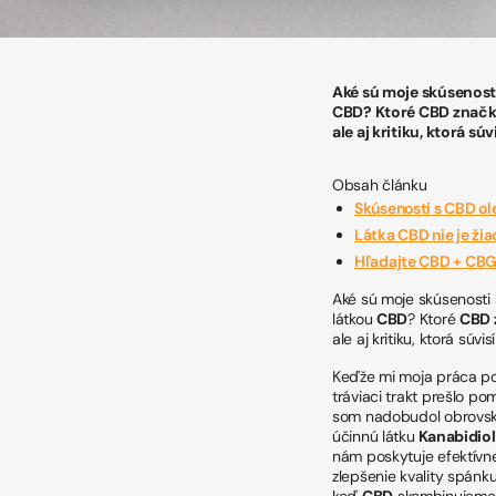
Aké sú moje skúsenost
CBD? Ktoré CBD značky 
ale aj kritiku, ktorá s
Obsah článku
Skúsenosti s CBD o
Látka CBD nie je ži
Hľadajte CBD + CBG
Aké sú moje skúsenosti
látkou
CBD
? Ktoré
CBD 
ale aj kritiku, ktorá súv
Keďže mi moja práca po
tráviaci trakt prešlo p
som nadobudol obrovské
účinnú látku
Kanabidiol
nám poskytuje efektívne 
zlepšenie kvality spánk
keď
CBD
skombinujeme