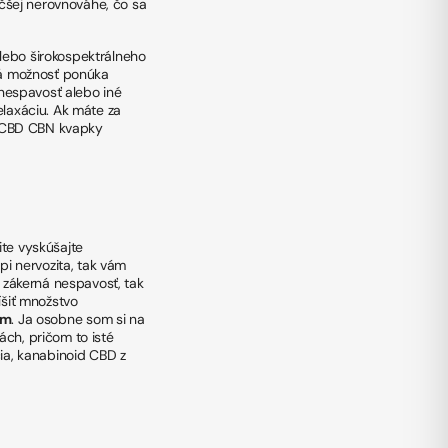
čšej nerovnováhe, čo sa
lebo širokospektrálneho
há možnosť ponúka
 nespavosť alebo iné
elaxáciu. Ak máte za
o CBD CBN kvapky
ite vyskúšajte
i nervozita, tak vám
 zákerná nespavosť, tak
tíšiť množstvo
um
. Ja osobne som si na
ch, pričom to isté
ia
, kanabinoid CBD z