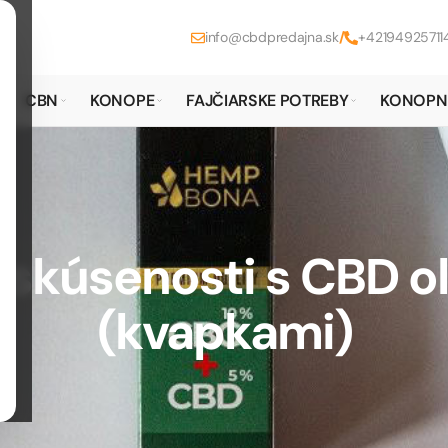
info@cbdpredajna.sk
/
+42194925711
CBN
KONOPE
FAJČIARSKE POTREBY
KONOPN
 skúsenosti s CBD o
(kvapkami)