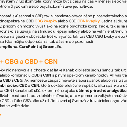
 systém
v ľudskom tele, ktorý môže byť z času na čas v menšej alebo vä
tnom (fyzickom alebo psychickom) stave jednotlivca.
bohaté skúsenosti s CBD, tak si namiesto obyčajného plnospektrálneho a
 plnospektrálne CBD
CBG kvapky
alebo CBD
CBN kvapky
. Jedna aj dru
ky, pričom ich možno využiť ako na rôzne psychické komplikácie, tak aj na
vnako sa užívajú na stimuláciu lepšej nálady alebo na veľmi efektívnu r
cete na gauči v obývačke trošku vypnúť, tak vás CBD CBG kvaky aleb
sa týka môjho odporúčania, tak dávam do pozornosti
empBona
,
CurePoint
aj
GreenLife
.
 + CBG a CBD + CBN
 nič nehovoria a chcete dať látke Kanabidiol ešte jednu šancu, tak urč
alebo kombináciu
CBD s CBN
s plným spektrom kanabinoidov. Ak vás tráp
a CBD s CBG
. Ak nemôžete zaspať, mávate slabší spánok alebo vás trápi
mbináciou CBD a CBN
, ktorá dokáže efektívne zlepšiť kvalitu spánku a u
tka CBN (Kanabinol) slúži okrem iného aj ako
účinné prírodné analgetik
oľkých mesiacoch pravidelného užívania, a to v pomerne veľkých množstvá
 CBD a látke CBG. Ako už dlhšie hovorí aj
Svetová zdravotnícka organizác
adne veľké riziko.
?