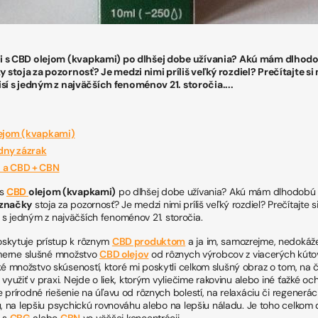
i s CBD olejom (kvapkami) po dlhšej dobe užívania? Akú mám dlhodo
stoja za pozornosť? Je medzi nimi príliš veľký rozdiel? Prečítajte si
úvisí s jedným z najväčších fenoménov 21. storočia....
lejom (kvapkami)
adny zázrak
 a CBD + CBN
 s
CBD
olejom (kvapkami)
po dlhšej dobe užívania? Akú mám dlhodobú 
značky
stoja za pozornosť? Je medzi nimi príliš veľký rozdiel? Prečítajte s
isí s jedným z najväčších fenoménov 21. storočia.
skytuje prístup k rôznym
CBD produktom
a ja im, samozrejme, nedokáže
omerne slušné množstvo
CBD olejov
od rôznych výrobcov z viacerých kúto
 množstvo skúseností, ktoré mi poskytli celkom slušný obraz o tom, na
využiť v praxi. Nejde o liek, ktorým vyliečime rakovinu alebo iné ťažké och
prírodné riešenie na úľavu od rôznych bolestí, na relaxáciu či regeneráci
u, na lepšiu psychickú rovnováhu alebo na lepšiu náladu. Je toho celkom 
 s
CBG
alebo
CBN
vo väčšej koncentrácii.