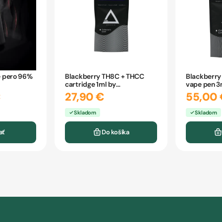
 pero 96%
Blackberry TH8C + THCC
Blackberry
cartridge 1ml by
vape pen 3
CBDpredajňa
CBDpredaj
€
27,90 €
55,00 
Skladom
Skladom
ať
Do košíka