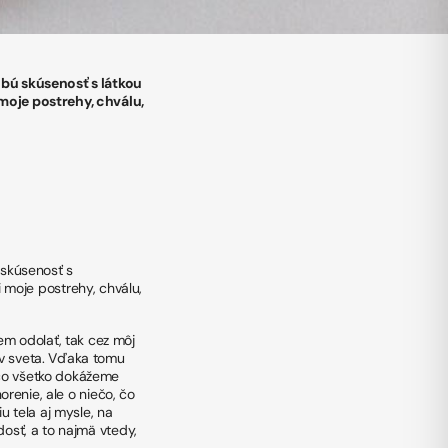
bú skúsenosť s látkou
 moje postrehy, chválu,
skúsenosť s
i moje postrehy, chválu,
m odolať, tak cez môj
v sveta. Vďaka tomu
 čo všetko dokážeme
orenie, ale o niečo, čo
u tela aj mysle, na
dosť, a to najmä vtedy,