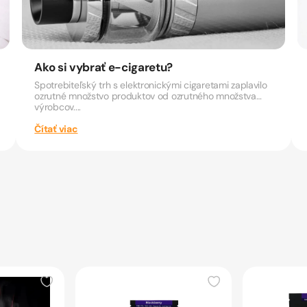
Ako si vybrať e-cigaretu?
Spotrebiteľský trh s elektronickými cigaretami zaplavilo
ozrutné množstvo produktov od ozrutného množstva
výrobcov....
Čítať viac