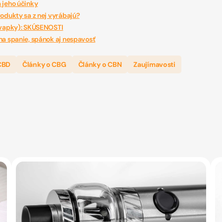
 jeho účinky
rodukty sa z nej vyrábajú?
kvapky): SKÚSENOSTI
na spanie, spánok aj nespavosť
CBD
Články o CBG
Články o CBN
Zaujímavosti