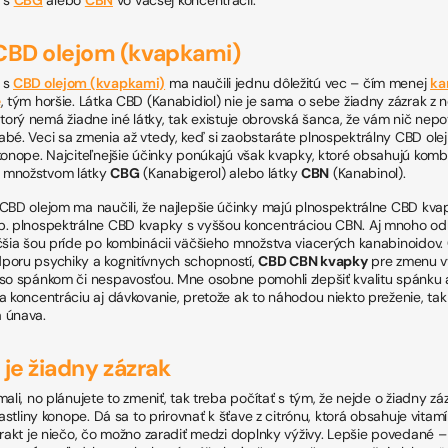
 CBD olejom (kvapkami)
 s
CBD olejom (kvapkami)
ma naučili jednu dôležitú vec – čím menej
ka
e
, tým horšie. Látka CBD (Kanabidiol) nie je sama o sebe žiadny zázrak z 
, ktorý nemá žiadne iné látky, tak existuje obrovská šanca, že vám nič nepov
bé. Veci sa zmenia až vtedy, keď si zaobstaráte plnospektrálny CBD olej 
konope. Najciteľnejšie účinky ponúkajú však kvapky, ktoré obsahujú komb
 množstvom látky
CBG
(Kanabigerol) alebo látky
CBN
(Kanabinol).
CBD olejom ma naučili, že najlepšie účinky majú plnospektrálne CBD kva
p. plnospektrálne CBD kvapky s vyššou koncentráciou CBN. Aj mnoho od
čšia šou príde po kombinácii väčšieho množstva viacerých kanabinoidov.
poru psychiky a kognitívnych schopností,
CBD CBN kvapky
pre zmenu vy
so spánkom či nespavosťou. Mne osobne pomohli zlepšiť kvalitu spánku a
a koncentráciu aj dávkovanie, pretože ak to náhodou niekto preženie, ta
 únava.
 je žiadny zázrak
ali, no plánujete to zmeniť, tak treba počítať s tým, že nejde o žiadny zá
rastliny konope. Dá sa to prirovnať k šťave z citrónu, ktorá obsahuje vita
trakt je niečo, čo možno zaradiť medzi doplnky výživy. Lepšie povedané –