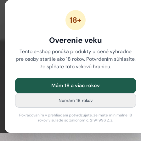
18+
ZĽAVY
NOVÉ CANNABINOIDY
CBD
CBG
Overenie veku
/
/
Domov
Blog
Moje skúsenosti s CBD olejom (kvapkami)
Tento e-shop ponúka produkty určené výhradne
pre osoby staršie ako 18 rokov. Potvrdením súhlasíte,
že spĺňate túto vekovú hranicu.
Moje
Mám 18 a viac rokov
Nemám 18 rokov
Pokračovaním v prehliadaní potvrdzujete, že máte minimálne 18
rokov v súlade so zákonom č. 219/1996 Z. z.