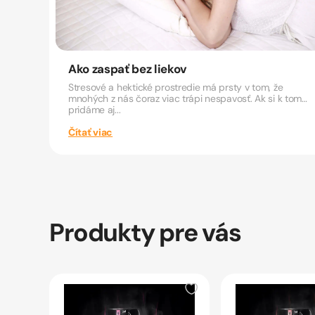
Ako zaspať bez liekov
Stresové a hektické prostredie má prsty v tom, že
mnohých z nás čoraz viac trápi nespavosť. Ak si k tomu
pridáme aj...
Čítať viac
Produkty pre vás