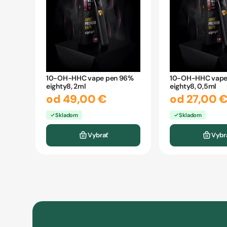
10-OH-HHC vape pen 96%
10-OH-HHC vape
eighty8, 2ml
eighty8, 0,5ml
od 49,00 €
od 27,00 
Skladom
Skladom
Vybrať
Vybr