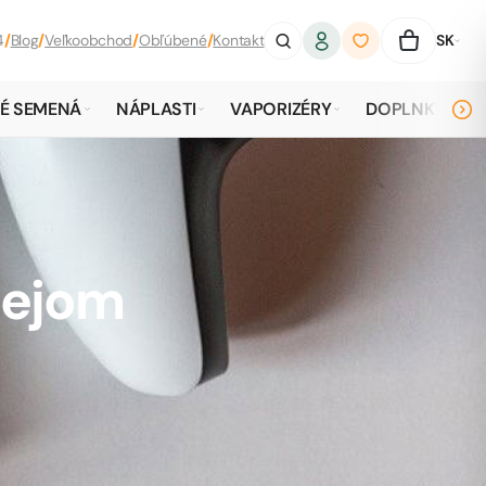
4
/
Blog
/
Veľkoobchod
/
Obľúbené
/
Kontakt
SK
É SEMENÁ
NÁPLASTI
VAPORIZÉRY
DOPLNKY
lejom