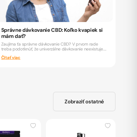
Správne dávkovanie CBD: Koľko kvapiek si
mám dať?
Zaujíma ťa správne dávkovanie CBD? V prvom rade
treba podotknúť, že univerzálne dávkovanie neexistuje.
A to preto,...
Čítať viac
Zobraziť ostatné