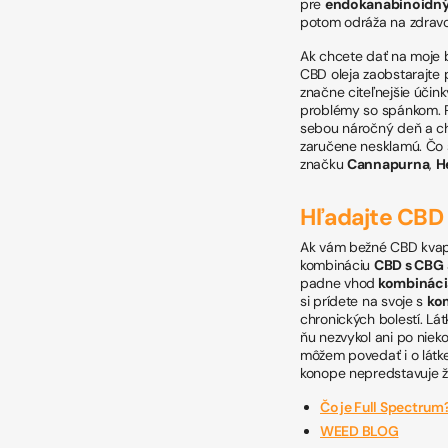
pre
endokanabinoidný
potom odráža na zdravo
Ak chcete dať na moje 
CBD oleja zaobstarajte
značne citeľnejšie účin
problémy so spánkom. Ro
sebou náročný deň a ch
zaručene nesklamú. Čo 
značku
Cannapurna
,
H
Hľadajte CBD
Ak vám bežné CBD kvapky
kombináciu
CBD s CBG
padne vhod
kombináci
si prídete na svoje s
ko
chronických bolestí. Lá
ňu nezvykol ani po niek
môžem povedať i o látke
konope nepredstavuje ži
Čo je Full Spectrum
WEED BLOG