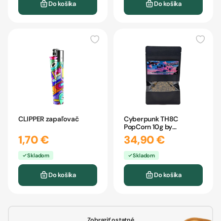
Do košíka
Do košíka
CLIPPER zapaľovač
Cyberpunk TH8C
PopCorn 10g by
CBDpredajňa
1,70 €
34,90 €
Skladom
Skladom
Do košíka
Do košíka
Zobraziť ostatné