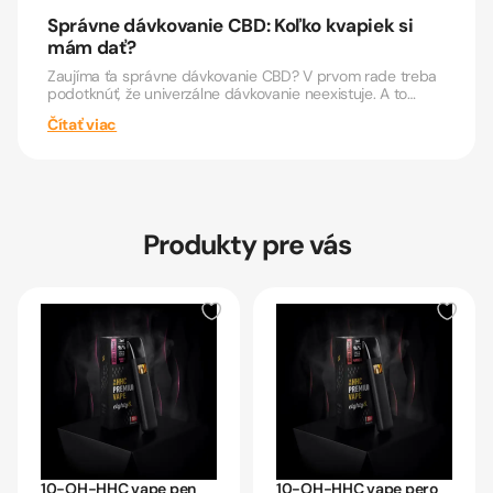
Správne dávkovanie CBD: Koľko kvapiek si
mám dať?
Zaujíma ťa správne dávkovanie CBD? V prvom rade treba
podotknúť, že univerzálne dávkovanie neexistuje. A to
preto,...
Čítať viac
Produkty pre vás
10-OH-HHC vape pen
10-OH-HHC vape pero