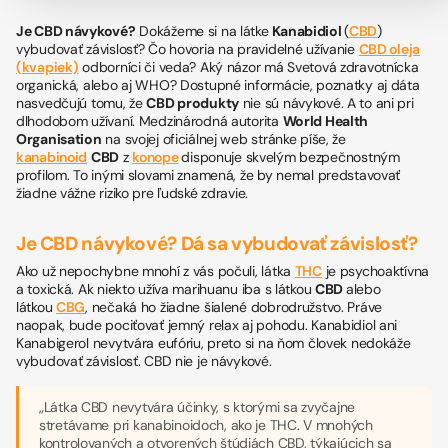
Je CBD návykové?
Dokážeme si na látke
Kanabidiol
(
CBD
)
vybudovať závislosť? Čo hovoria na pravidelné užívanie
CBD oleja
(kvapiek)
odborníci či veda? Aký názor má
Svetová zdravotnícka
organická
, alebo aj
WHO
? Dostupné informácie, poznatky aj dáta
nasvedčujú tomu, že
CBD produkty
nie sú návykové. A to ani pri
dlhodobom užívaní. Medzinárodná autorita
World Health
Organisation
na svojej oficiálnej web stránke píše, že
kanabinoid
CBD
z
konope
disponuje skvelým bezpečnostným
profilom. To inými slovami znamená, že by nemal predstavovať
žiadne vážne riziko pre ľudské zdravie.
Je CBD návykové? Dá sa vybudovať závislosť?
Ako už nepochybne mnohí z vás počuli, látka
THC
je psychoaktívna
a toxická. Ak niekto užíva marihuanu iba s látkou
CBD
alebo
látkou
CBG
, nečaká ho žiadne šialené dobrodružstvo. Práve
naopak, bude pociťovať jemný relax aj pohodu. Kanabidiol ani
Kanabigerol nevytvára eufóriu, preto si na ňom človek nedokáže
vybudovať závislosť. CBD nie je návykové.
„
Látka CBD nevytvára účinky, s ktorými sa zvyčajne
stretávame pri kanabinoidoch, ako je THC. V mnohých
kontrolovaných a otvorených štúdiách CBD, týkajúcich sa