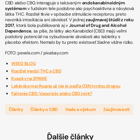
CBD alebo CBG interaguje s takzvaným
endokanabinoidným
systémom
v ľudskom tele podobne ako psychoaktívna a návyková
látka THC. Rozdiel tkvie v spôsobe stimulácie receptorov, preto
nevzniká intoxikácia ani závislosť. V jednej
zaujímavej štúdii z roku
2017
, ktorá bola publikovaná aj v
Journal of Drug and Alcohol
Dependence
, sa píše, že látky ako Kanabidiol (CBD) majú veľmi
podobný potenciál na vybudovanie závislosti ako tabletky s
placebo efektom. Nemalo by tu preto existovať žiadne vážne riziko.
FOTO: pexels.com / pixabay.com
WEED BLOG
Rozdiel medzi THC a CBD
Kvapky na SPANIE
Lekárska marihuana už nie je podľa OSN tvrdou drogou
Fajčenie CBD: Vaporizér alebo CBD joint?
Články
Články o CBD
Veda a výskum
Zaujímavosti
Ďalšie články