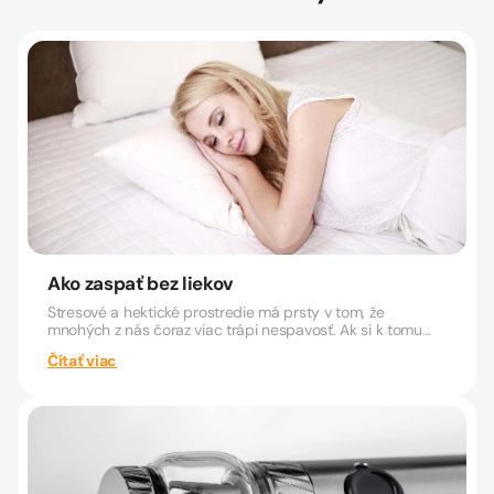
Ako zaspať bez liekov
Stresové a hektické prostredie má prsty v tom, že
mnohých z nás čoraz viac trápi nespavosť. Ak si k tomu
pridáme aj...
Čítať viac