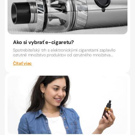
Ako si vybrať e-cigaretu?
Spotrebiteľský trh s elektronickými cigaretami zaplavilo
ozrutné množstvo produktov od ozrutného množstva
výrobcov....
Čítať viac