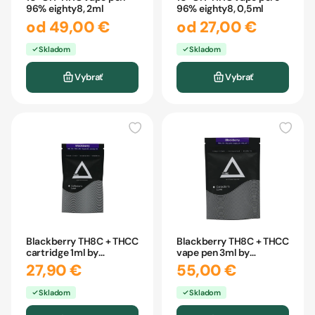
96% eighty8, 2ml
96% eighty8, 0,5ml
od 49,00 €
od 27,00 €
Skladom
Skladom
Vybrať
Vybrať
Blackberry TH8C + THCC
Blackberry TH8C + THCC
cartridge 1ml by
vape pen 3ml by
CBDpredajňa
CBDpredajňa
27,90 €
55,00 €
Skladom
Skladom