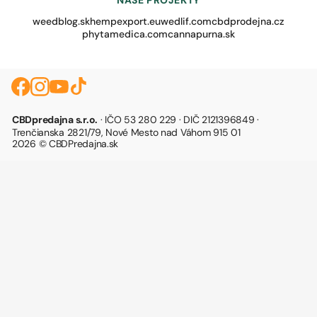
NAŠE PROJEKTY
weedblog.sk
hempexport.eu
wedlif.com
cbdprodejna.cz
phytamedica.com
cannapurna.sk
CBDpredajna s.r.o.
· IČO 53 280 229 · DIČ 2121396849 ·
Trenčianska 2821/79, Nové Mesto nad Váhom 915 01
2026 © CBDPredajna.sk