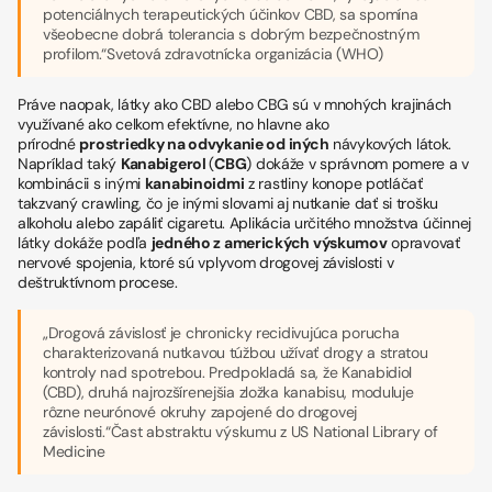
potenciálnych terapeutických účinkov CBD, sa spomína
všeobecne dobrá tolerancia s dobrým bezpečnostným
profilom.
“Svetová zdravotnícka organizácia (WHO)
Práve naopak, látky ako CBD alebo CBG sú v mnohých krajinách
využívané ako celkom efektívne, no hlavne ako
prírodné
prostriedky na odvykanie od iných
návykových látok.
Napríklad taký
Kanabigerol
(
CBG
) dokáže v správnom pomere a v
kombinácii s inými
kanabinoidmi
z rastliny konope potláčať
takzvaný
crawling
, čo je inými slovami aj nutkanie dať si trošku
alkoholu alebo zapáliť cigaretu. Aplikácia určitého množstva účinnej
látky dokáže podľa
jedného z amerických výskumov
opravovať
nervové spojenia, ktoré sú vplyvom drogovej závislosti v
deštruktívnom procese.
„Drogová závislosť je chronicky recidivujúca porucha
charakterizovaná nutkavou túžbou užívať drogy a stratou
kontroly nad spotrebou. Predpokladá sa, že Kanabidiol
(CBD), druhá najrozšírenejšia zložka kanabisu, moduluje
rôzne neurónové okruhy zapojené do drogovej
závislosti.“Čast abstraktu výskumu z
US National Library of
Medicine