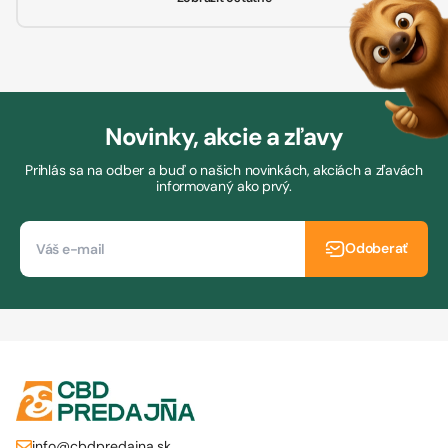
Novinky, akcie a zľavy
Prihlás sa na odber a buď o našich novinkách, akciách a zľavách
informovaný ako prvý.
Odoberať
info@cbdpredajna.sk