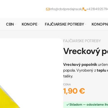
info@cbdpredajna.sk
/
+42194925711
CBN
KONOPE
FAJČIARSKE POTREBY
KONOPN
FAJČIARSKE POTREBY
Vreckový p
Vreckový popolník
určený
popola. Vyrobený z
teplu
tašky.
CENA
1,90 €
Skladom — odosielame i