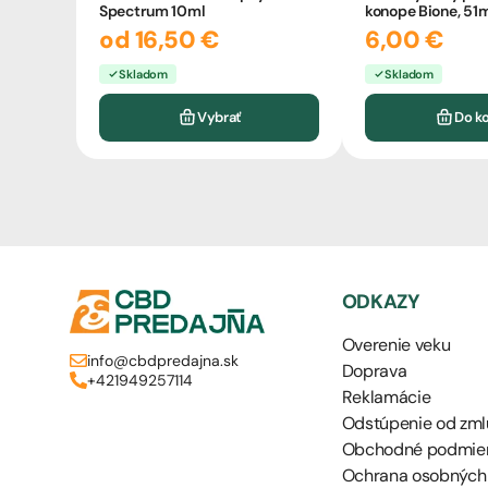
Spectrum 10ml
konope Bione, 51
od 16,50 €
6,00 €
Skladom
Skladom
Vybrať
Do k
ODKAZY
Overenie veku
info@cbdpredajna.sk
Doprava
+421949257114
Reklamácie
Odstúpenie od zml
Obchodné podmie
Ochrana osobných