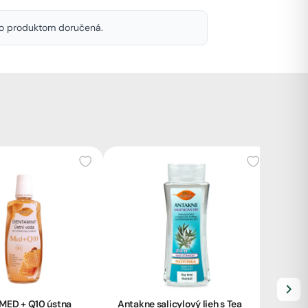
mto produktom doručená.
MED + Q10 ústna
Antakne salicylový lieh s Tea