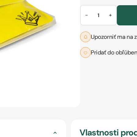
−
+
Upozorniť ma na z
Pridať do obľúbe
Vlastnosti pro