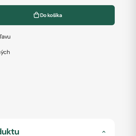
Do košíka
ľavu
ných
duktu