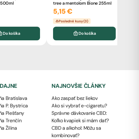
e 500ml
tree a mentolom Bione 255ml
CCEL
5,15 €
cartr
16,
Posledné kusy (3)
Sk
Do košíka
Do košíka
EDAJNE
NAJNOVŠIE ČLÁNKY
a Bratislava
Ako zaspať bez liekov
a P. Bystrica
Ako si vybrať e-cigaretu?
ňa Piešťany
Správne dávkovanie CBD:
ňa Trenčín
Koľko kvapiek si mám dať?
a Žilina
CBD a alkohol: Môžu sa
kombinovať?