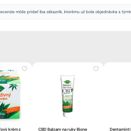
. Recenzie môže pridať iba zákazník, ktorému už bola objednávka s tý
ťový krém z
CBD Balzam na ruky Bione
Dentamint 