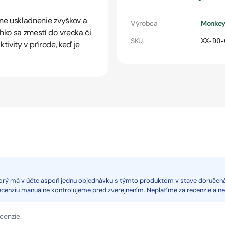
ne uskladnenie zvyškov a
Výrobca
Monkey
ahko sa zmestí do vrecka či
SKU
XX-DO-
ktivity v prírode, keď je
ktorý má v účte aspoň jednu objednávku s týmto produktom v stave doručen
recenziu manuálne kontrolujeme pred zverejnením. Neplatíme za recenzie a n
cenzie.