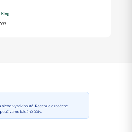
 King
033
á alebo vyzdvihnutá. Recenzie označené
epoužívame falošné účty.