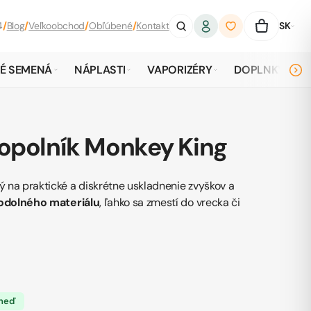
4
/
Blog
/
Veľkoobchod
/
Obľúbené
/
Kontakt
SK
É SEMENÁ
NÁPLASTI
VAPORIZÉRY
DOPLNKY
opolník Monkey King
 na praktické a diskrétne uskladnenie zvyškov a
 odolného materiálu
, ľahko sa zmestí do vrecka či
hneď