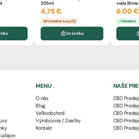
ml
205ml
voda Bion
4,75 €
6,00 €
Posledné kusy (5)
Skladom
ošíka
Do košíka
MENU
NAŠE PR
O nás
CBD Predajň
Blog
CBD Predajň
Veľkoobchod
CBD Predaj
uvy
Výrobcovia / Značky
CBD Predaj
nky
Kontakt
CBD Predajň
 údajov