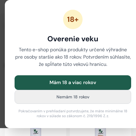
18+
/
Domov
CBN
Overenie veku
CBN cukríky
CBN kvety
CBN oleje a CBN kvapky
Tento e-shop ponúka produkty určené výhradne
CBN vape
pre osoby staršie ako 18 rokov. Potvrdením súhlasíte,
CBN
že spĺňate túto vekovú hranicu.
Mám 18 a viac rokov
Filter
i
Nemám 18 rokov
Pokračovaním v prehliadaní potvrdzujete, že máte minimálne 18
rokov v súlade so zákonom č. 219/1996 Z. z.