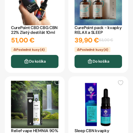
CurePoint CBD CBG CBN
CurePoint pack - kvapky
22% Zlatý destilát 10ml
RELAX a SLEEP
51,00 €
39,90 €
63,00 €
Posledné kusy (4)
Posledné kusy (4)
Do košíka
Do košíka
Relief vape HEMNIA 90%
Sleep CBN kvapky