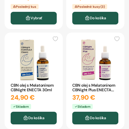
Posledný kus
Posledné kusy (3)
Vybrať
Do košíka
CBN olej s Melatonínom
CBN olej s Melatonínom
CBNight ENECTA 30ml
CBNight Plus ENECTA
30ml
24,90 €
37,90 €
Skladom
Skladom
Do košíka
Do košíka