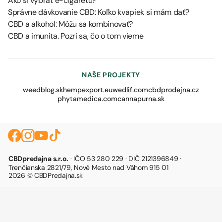
Ako si vybrať e-cigaretu?
Správne dávkovanie CBD: Koľko kvapiek si mám dať?
CBD a alkohol: Môžu sa kombinovať?
CBD a imunita. Pozri sa, čo o tom vieme
NAŠE PROJEKTY
weedblog.sk
hempexport.eu
wedlif.com
cbdprodejna.cz
phytamedica.com
cannapurna.sk
CBDpredajna s.r.o.
· IČO 53 280 229 · DIČ 2121396849 ·
Trenčianska 2821/79, Nové Mesto nad Váhom 915 01
2026 © CBDPredajna.sk