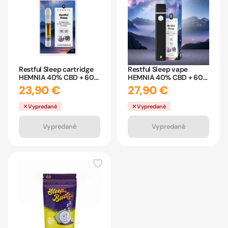
Restful Sleep cartridge
Restful Sleep vape
HEMNIA 40% CBD + 60%
HEMNIA 40% CBD + 60%
CBN 1ml
CBN 1ml
23,90 €
27,90 €
Vypredané
Vypredané
Vypredané
Vypredané