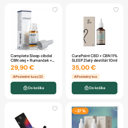
Complete Sleep cibdol
CurePoint CBD + CBN 11%
CBN olej + Rumanček +
SLEEP Zlatý destilát 10ml
Levanduľa 10ml
29,90 €
35,00 €
Posledné kusy (2)
Posledný kus
Do košíka
Do košíka
-37 %