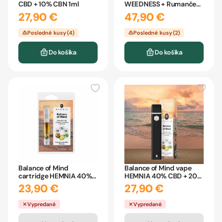
CBD + 10% CBN 1ml
WEEDNESS + Rumanček
+ Melissa 10ml
27,90 €
47,90 €
Posledné kusy (4)
Posledné kusy (2)
Do košíka
Do košíka
Balance of Mind
Balance of Mind vape
cartridge HEMNIA 40%
HEMNIA 40% CBD + 20%
CBD 20% CBN 40% CBG
CBN + 40% CBG
23,90 €
27,90 €
Vypredané
Vypredané