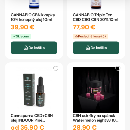
CANNABIO CBN kvapky
CANNABIO Triple Ten
10% konopný olej 10ml
CBD CBG CBN 30% 10ml
39,90 €
77,90 €
Skladom
Posledné kusy (5)
Do košíka
Do košíka
Cannapurna CBD+CBN
CBN cukríky na spánok
olej INDOOR Plné
Watermelon eighty8 10
spektrum 10ml
kusov
od 35,90 €
28,90 €