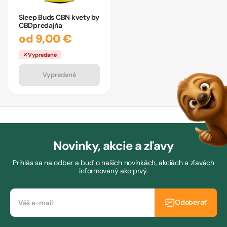
Sleep Buds CBN kvety by
CBDpredajňa
od 9,00 €
Vypredané
Vypredané
Novinky, akcie a zľavy
Prihlás sa na odber a buď o našich novinkách, akciách a zľavách
informovaný ako prvý.
Odoberať