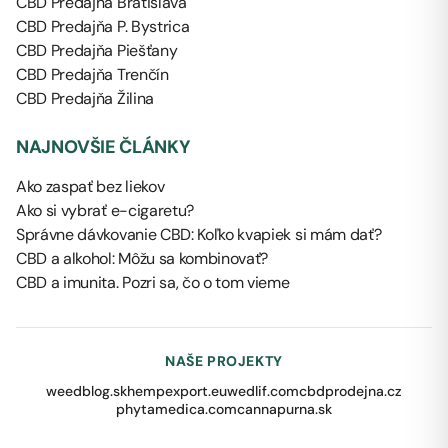
CBD Predajňa Bratislava
CBD Predajňa P. Bystrica
CBD Predajňa Piešťany
CBD Predajňa Trenčín
CBD Predajňa Žilina
NAJNOVŠIE ČLÁNKY
Ako zaspať bez liekov
Ako si vybrať e-cigaretu?
Správne dávkovanie CBD: Koľko kvapiek si mám dať?
CBD a alkohol: Môžu sa kombinovať?
CBD a imunita. Pozri sa, čo o tom vieme
NAŠE PROJEKTY
weedblog.sk
hempexport.eu
wedlif.com
cbdprodejna.cz
phytamedica.com
cannapurna.sk