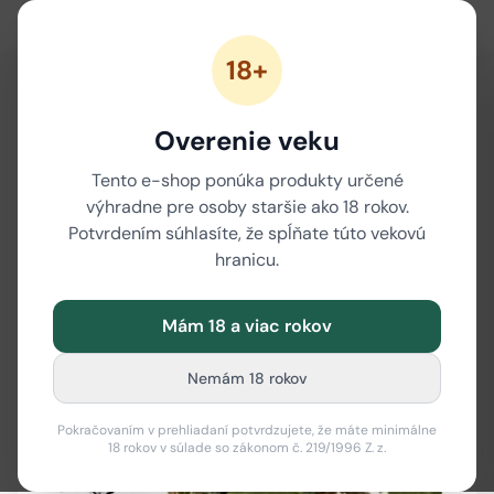
18+
Overenie veku
Tento e-shop ponúka produkty určené
výhradne pre osoby staršie ako 18 rokov.
Potvrdením súhlasíte, že spĺňate túto vekovú
hranicu.
Mám 18 a viac rokov
Nemám 18 rokov
Pokračovaním v prehliadaní potvrdzujete, že máte minimálne
18 rokov v súlade so zákonom č. 219/1996 Z. z.