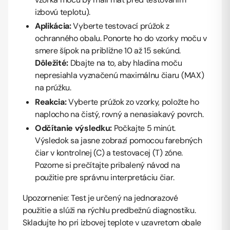
izbovú teplotu).
Aplikácia:
Vyberte testovací prúžok z
ochranného obalu. Ponorte ho do vzorky moču v
smere šípok na približne 10 až 15 sekúnd.
Dôležité:
Dbajte na to, aby hladina moču
nepresiahla vyznačenú maximálnu čiaru (MAX)
na prúžku.
Reakcia:
Vyberte prúžok zo vzorky, položte ho
naplocho na čistý, rovný a nenasiakavý povrch.
Odčítanie výsledku:
Počkajte 5 minút.
Výsledok sa jasne zobrazí pomocou farebných
čiar v kontrolnej (C) a testovacej (T) zóne.
Pozorne si prečítajte pribalený návod na
použitie pre správnu interpretáciu čiar.
Upozornenie: Test je určený na jednorazové
použitie a slúži na rýchlu predbežnú diagnostiku.
Skladujte ho pri izbovej teplote v uzavretom obale