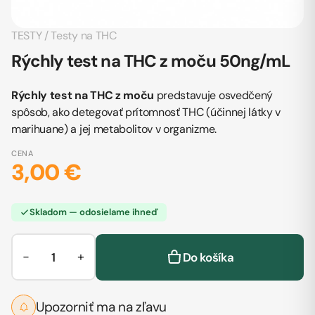
TESTY
/
Testy na THC
Rýchly test na THC z moču 50ng/mL
Rýchly test na THC z moču
predstavuje osvedčený
spôsob, ako detegovať prítomnosť THC (účinnej látky v
marihuane) a jej metabolitov v organizme.
CENA
3,00 €
Skladom — odosielame ihneď
−
+
Do košíka
Upozorniť ma na zľavu