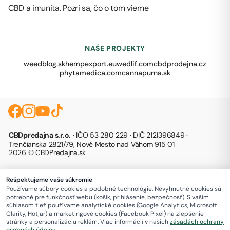
CBD a imunita. Pozri sa, čo o tom vieme
NAŠE PROJEKTY
weedblog.sk
hempexport.eu
wedlif.com
cbdprodejna.cz
phytamedica.com
cannapurna.sk
CBDpredajna s.r.o.
· IČO 53 280 229 · DIČ 2121396849 ·
Trenčianska 2821/79, Nové Mesto nad Váhom 915 01
2026 © CBDPredajna.sk
Rešpektujeme vaše súkromie
Používame súbory cookies a podobné technológie. Nevyhnutné cookies sú
potrebné pre funkčnosť webu (košík, prihlásenie, bezpečnosť). S vaším
súhlasom tiež používame analytické cookies (Google Analytics, Microsoft
Clarity, Hotjar) a marketingové cookies (Facebook Pixel) na zlepšenie
stránky a personalizáciu reklám. Viac informácií v našich
zásadách ochrany