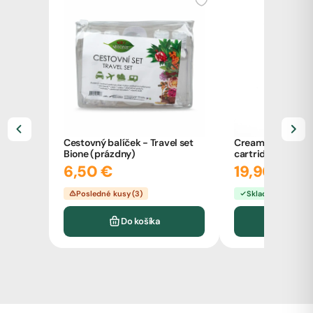
Cestovný balíček - Travel set
Cream Vanilla TH
Bione (prázdny)
cartridge LITE 1m
CBDpredajňa
6,50 €
19,90 €
Posledné kusy (3)
Skladom
Do košíka
Do k