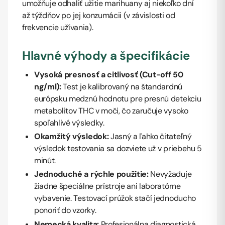
umožňuje odhaliť užitie marihuany aj niekoľko dní
až týždňov po jej konzumácii (v závislosti od
frekvencie užívania).
Hlavné výhody a špecifikácie
Vysoká presnosť a citlivosť (Cut-off 50
ng/ml):
Test je kalibrovaný na štandardnú
európsku medznú hodnotu pre presnú detekciu
metabolitov THC v moči, čo zaručuje vysoko
spoľahlivé výsledky.
Okamžitý výsledok:
Jasný a ľahko čitateľný
výsledok testovania sa dozviete už v priebehu 5
minút.
Jednoduché a rýchle použitie:
Nevyžaduje
žiadne špeciálne prístroje ani laboratórne
vybavenie. Testovací prúžok stačí jednoducho
ponoriť do vzorky.
Nemecká kvalita:
Profesionálna diagnostická