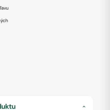
ľavu
ných
duktu