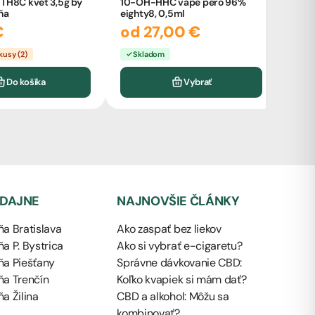
TH8C kvet 3,5g by
10-OH-HHC vape pero 96%
ňa
eighty8, 0,5ml
E8Hi
€
od 27,00 €
24
kusy (2)
Skladom
Sk
Do košíka
Vybrať
EDAJNE
NAJNOVŠIE ČLÁNKY
a Bratislava
Ako zaspať bez liekov
a P. Bystrica
Ako si vybrať e-cigaretu?
ňa Piešťany
Správne dávkovanie CBD:
ňa Trenčín
Koľko kvapiek si mám dať?
a Žilina
CBD a alkohol: Môžu sa
kombinovať?