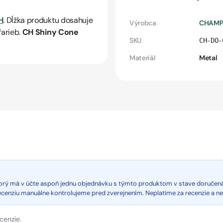
H
. Dĺžka produktu dosahuje
Výrobca
CHAMP
farieb.
CH Shiny Cone
SKU
CH-DO-
Materiál
Metal
ktorý má v účte aspoň jednu objednávku s týmto produktom v stave doručen
recenziu manuálne kontrolujeme pred zverejnením. Neplatíme za recenzie a n
cenzie.