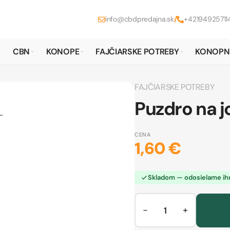
info@cbdpredajna.sk
/
+42194925711
CBN
KONOPE
FAJČIARSKE POTREBY
KONOPN
FAJČIARSKE POTREBY
Puzdro na 
CENA
1,60 €
Skladom — odosielame i
−
+