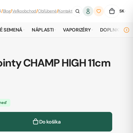
4
/
Blog
/
Veľkoobchod
/
Obľúbené
/
Kontakt
SK
É SEMENÁ
NÁPLASTI
VAPORIZÉRY
DOPLNKY
jointy CHAMP HIGH 11cm
hneď
Do košíka