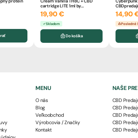
pný proteín
Cream Vanilla TH8C + CBD
Cyberpunk 
cartridge LITE 1ml by
CBDpredaj
CBDpredajňa
19,90 €
14,90 
Skladom
Posledné 
rať
Do košíka
MENU
NAŠE PR
O nás
CBD Predajň
Blog
CBD Predajň
Veľkoobchod
CBD Predaj
uvy
Výrobcovia / Značky
CBD Predaj
nky
Kontakt
CBD Predajň
 údajov