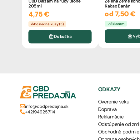
Zelená Země kono
CBD Balzam na ruky Bione
Kakao Banán
205ml
od 7,50 €
4,75 €
Skladom
Posledné kusy (5)
Vyb
Do košíka
ODKAZY
Overenie veku
info@cbdpredajna.sk
Doprava
+421949257114
Reklamácie
Odstúpenie od zml
Obchodné podmie
Ochrana osobných