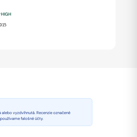
 HIGH
015
á alebo vyzdvihnutá. Recenzie označené
epoužívame falošné účty.