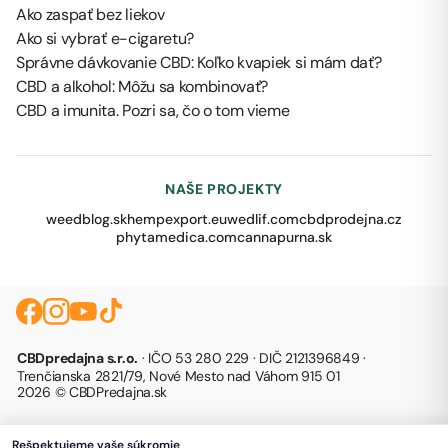
Ako zaspať bez liekov
Ako si vybrať e-cigaretu?
Správne dávkovanie CBD: Koľko kvapiek si mám dať?
CBD a alkohol: Môžu sa kombinovať?
CBD a imunita. Pozri sa, čo o tom vieme
NAŠE PROJEKTY
weedblog.sk
hempexport.eu
wedlif.com
cbdprodejna.cz
phytamedica.com
cannapurna.sk
CBDpredajna s.r.o.
· IČO 53 280 229 · DIČ 2121396849 ·
Trenčianska 2821/79, Nové Mesto nad Váhom 915 01
2026 © CBDPredajna.sk
Rešpektujeme vaše súkromie