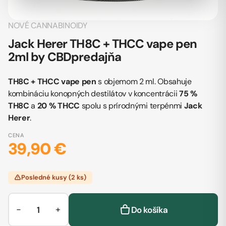
NOVÉ CANNABINOIDY
Jack Herer TH8C + THCC vape pen
2ml by CBDpredajňa
TH8C + THCC vape pen
s objemom 2 ml. Obsahuje
kombináciu konopných destilátov v koncentrácii
75 %
TH8C
a
20 % THCC
spolu s prírodnými terpénmi
Jack
Herer
.
CENA
39,90 €
Posledné kusy (2 ks)
−
+
Do košíka