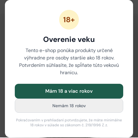
18+
Overenie veku
Tento e-shop ponúka produkty určené
výhradne pre osoby staršie ako 18 rokov.
Potvrdením súhlasíte, že spĺňate túto vekovú
hranicu.
Mám 18 a viac rokov
Nemám 18 rokov
Pokračovaním v prehliadaní potvrdzujete, že máte minimálne
18 rokov v súlade so zákonom č. 219/1996 Z. z.