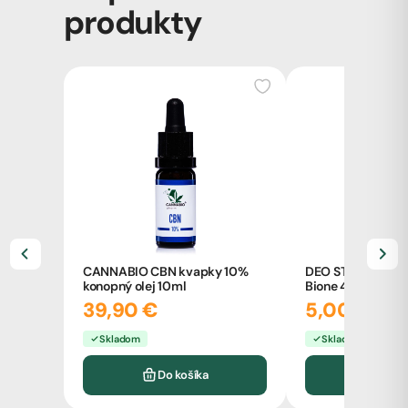
produkty
CANNABIO CBN kvapky 10%
DEO STICK dámsk
konopný olej 10ml
Bione 45ml
39,90 €
5,00 €
Skladom
Skladom
Do košíka
Do k