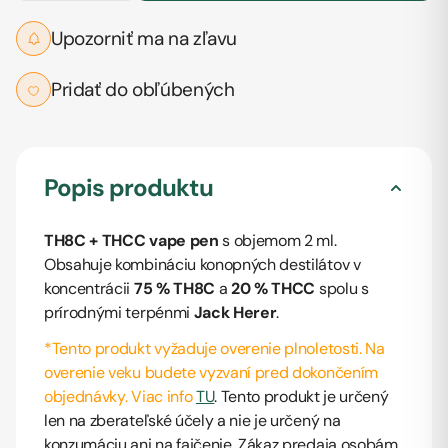
Upozorniť ma na zľavu
Pridať do obľúbených
Popis produktu
TH8C + THCC vape pen
s objemom 2 ml.
Obsahuje kombináciu konopných destilátov v
koncentrácii
75 % TH8C
a
20 % THCC
spolu s
prírodnými terpénmi
Jack Herer
.
*Tento produkt vyžaduje overenie plnoletosti. Na
overenie veku budete vyzvaní pred dokončením
objednávky. Viac info
TU
.
Tento produkt je určený
len na zberateľské účely a nie je určený na
konzumáciu ani na fajčenie. Zákaz predaja osobám