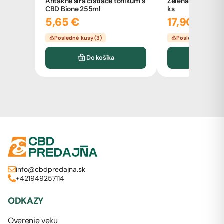
Antakne síra čistiace tonikum s
Zelená Země reis
CBD Bione 255ml
ks
5,65 €
17,90 €
Posledné kusy (3)
Posledné kusy (2)
Do košíka
Do k
info@cbdpredajna.sk
+421949257114
ODKAZY
Overenie veku