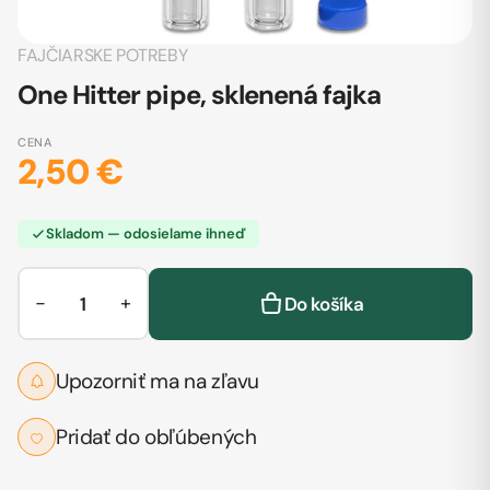
FAJČIARSKE POTREBY
One Hitter pipe, sklenená fajka
CENA
2,50 €
Skladom — odosielame ihneď
−
+
Do košíka
Upozorniť ma na zľavu
Pridať do obľúbených