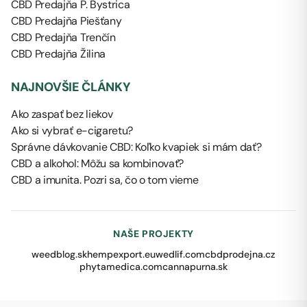
CBD Predajňa P. Bystrica
CBD Predajňa Piešťany
CBD Predajňa Trenčín
CBD Predajňa Žilina
NAJNOVŠIE ČLÁNKY
Ako zaspať bez liekov
Ako si vybrať e-cigaretu?
Správne dávkovanie CBD: Koľko kvapiek si mám dať?
CBD a alkohol: Môžu sa kombinovať?
CBD a imunita. Pozri sa, čo o tom vieme
NAŠE PROJEKTY
weedblog.sk
hempexport.eu
wedlif.com
cbdprodejna.cz
phytamedica.com
cannapurna.sk