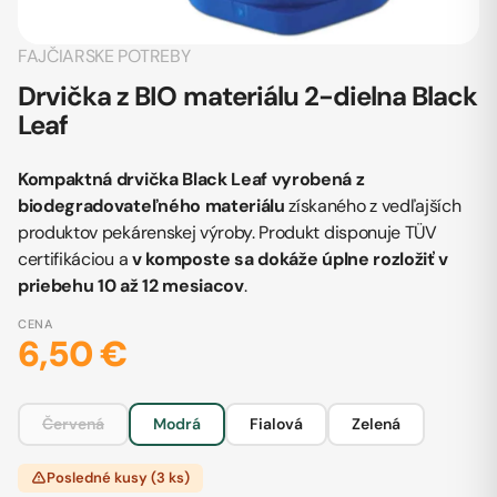
FAJČIARSKE POTREBY
Drvička z BIO materiálu 2-dielna Black
Leaf
Kompaktná drvička Black Leaf vyrobená z
biodegradovateľného materiálu
získaného z vedľajších
produktov pekárenskej výroby. Produkt disponuje TÜV
certifikáciou a
v komposte sa dokáže úplne rozložiť v
priebehu 10 až 12 mesiacov
.
CENA
6,50 €
Červená
Modrá
Fialová
Zelená
Posledné kusy (3 ks)