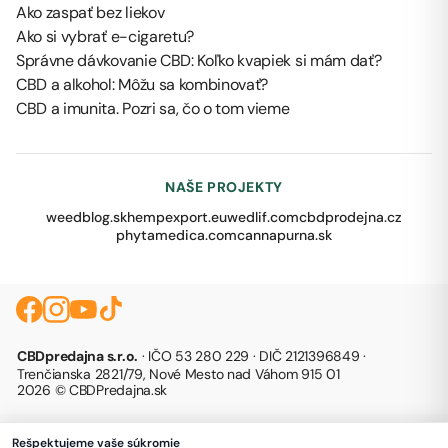
Ako zaspať bez liekov
Ako si vybrať e-cigaretu?
Správne dávkovanie CBD: Koľko kvapiek si mám dať?
CBD a alkohol: Môžu sa kombinovať?
CBD a imunita. Pozri sa, čo o tom vieme
NAŠE PROJEKTY
weedblog.sk
hempexport.eu
wedlif.com
cbdprodejna.cz
phytamedica.com
cannapurna.sk
CBDpredajna s.r.o.
· IČO 53 280 229 · DIČ 2121396849 ·
Trenčianska 2821/79, Nové Mesto nad Váhom 915 01
2026 © CBDPredajna.sk
Rešpektujeme vaše súkromie