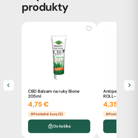
produkty
CBD Balzam na ruky Bione
Antiperspirant +
205ml
ROLL-ON pánsky 
80ml
4,75 €
4,35 €
Posledné kusy (5)
Posledné kusy (4
Do košíka
Do k