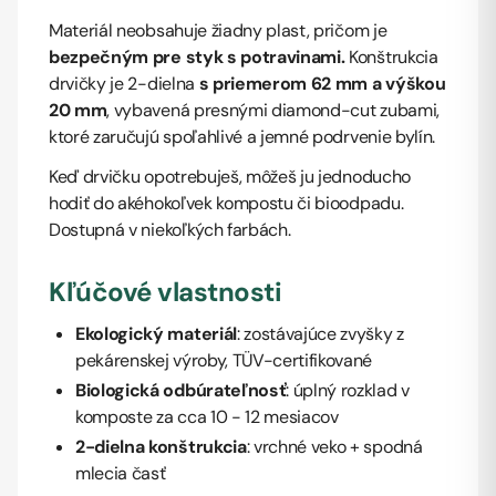
Materiál neobsahuje žiadny plast, pričom je
bezpečným pre styk s potravinami.
Konštrukcia
drvičky je 2-dielna
s priemerom 62 mm a výškou
20 mm
, vybavená presnými diamond-cut zubami,
ktoré zaručujú spoľahlivé a jemné podrvenie bylín.
Keď drvičku opotrebuješ, môžeš ju jednoducho
hodiť do akéhokoľvek kompostu či bioodpadu.
Dostupná v niekoľkých farbách.
Kľúčové vlastnosti
Ekologický materiál
: zostávajúce zvyšky z
pekárenskej výroby, TÜV-certifikované
Biologická odbúrateľnosť
: úplný rozklad v
komposte za cca 10 - 12 mesiacov
2-dielna konštrukcia
: vrchné veko + spodná
mlecia časť