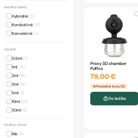
NAHRIEVANIE
Hybridné
(3)
Kondukčné
(13)
Konvekčné
(2)
OBJEM
0,5ml
(2)
Proxy 3D chamber
1ml
(25)
Puffco
79,00 €
2ml
(19)
3ml
(13)
Posledné kusy (2)
5ml
(2)
Do košíka
10ml
(22)
30ml
(2)
PERKOLÁTOR
Nie
(11)