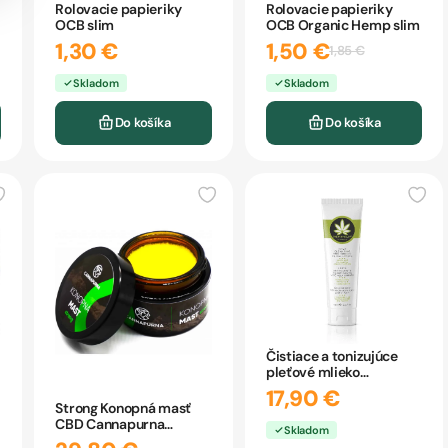
Rolovacie papieriky
Rolovacie papieriky
OCB slim
OCB Organic Hemp slim
1,30 €
1,50 €
1,85 €
Skladom
Skladom
Do košíka
Do košíka
Čistiace a tonizujúce
pleťové mlieko
Hemphilia 125ml
17,90 €
Strong Konopná masť
CBD Cannapurna
Skladom
1000mg