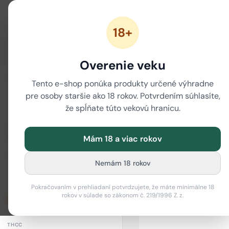
18+
ZĽAVY
NOVÉ CANNABINOIDY
CBD
CBG
Overenie veku
i
ZORADIŤ
/
Tento e-shop ponúka produkty určené výhradne
Domov
None
pre osoby staršie ako 18 rokov. Potvrdením súhlasíte,
Všetky produk
že spĺňate túto vekovú hranicu.
Kompletný katalóg CBD produ
CENOVÉ ROZPÄTIE
Mám 18 a viac rokov
Od (€)
Do (€)
Nemám 18 rokov
–
Pokračovaním v prehliadaní potvrdzujete, že máte minimálne 18
rokov v súlade so zákonom č. 219/1996 Z. z.
Len skladom
THCC