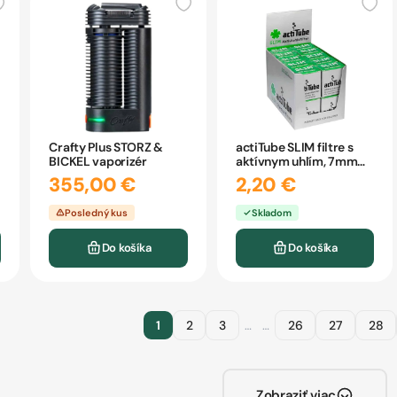
Crafty Plus STORZ &
actiTube SLIM filtre s
BICKEL vaporizér
aktívnym uhlím, 7mm
10ks
355,00 €
2,20 €
Posledný kus
Skladom
Do košíka
Do košíka
1
2
3
…
…
26
27
28
Zobraziť viac