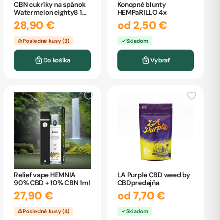
CBN cukríky na spánok
Konopné blunty
Watermelon eighty8 10
HEMPaRILLO 4x
kusov
28,90 €
od 2,50 €
Posledné kusy (3)
Skladom
Do košíka
Vybrať
Relief vape HEMNIA
LA Purple CBD weed by
90% CBD + 10% CBN 1ml
CBDpredajňa
27,90 €
od 7,70 €
Posledné kusy (4)
Skladom