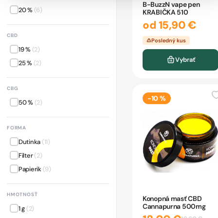
B-BuzzN vape pen
20 %
(6)
KRABIČKA 510
od 15,90 €
CBD
Posledný kus
19 %
(2)
Vybrať
25 %
(2)
CBG
-10 %
50 %
(2)
FORMA
Dutinka
(11)
Filter
(2)
Papierik
(9)
HMOTNOSŤ
Konopná masť CBD
Cannapurna 500mg
1 g
(2)