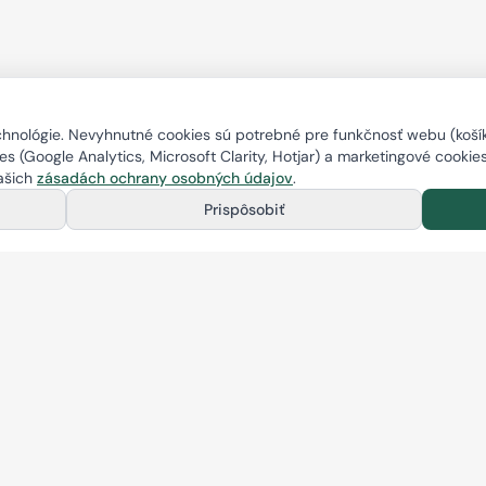
nológie. Nevyhnutné cookies sú potrebné pre funkčnosť webu (košík,
s (Google Analytics, Microsoft Clarity, Hotjar) a marketingové cookie
našich
zásadách ochrany osobných údajov
.
Prispôsobiť
Novinky, akcie a zľavy
Prihlás sa na odber a buď o našich novinkách, akciách a zľavách
informovaný ako prvý.