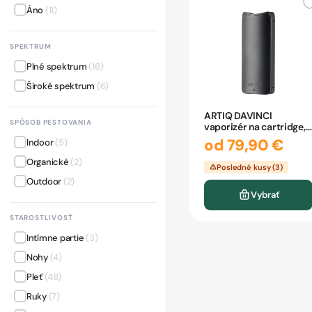
Áno
(11)
SPEKTRUM
Plné spektrum
(16)
Široké spektrum
(6)
ARTIQ DAVINCI
SPÔSOB PESTOVANIA
vaporizér na cartridge,
závit 510
od 79,90 €
Indoor
(5)
Organické
(2)
Posledné kusy (3)
Outdoor
(2)
Vybrať
STAROSTLIVOSŤ
Intímne partie
(3)
Nohy
(4)
Pleť
(48)
Ruky
(7)