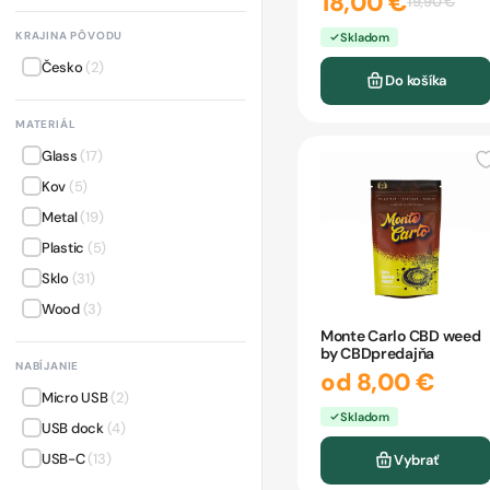
18,00 €
19,90 €
KRAJINA PÔVODU
Skladom
Česko
(2)
Do košíka
MATERIÁL
Glass
(17)
Kov
(5)
Metal
(19)
Plastic
(5)
Sklo
(31)
Wood
(3)
Monte Carlo CBD weed
by CBDpredajňa
NABÍJANIE
od 8,00 €
Micro USB
(2)
Skladom
USB dock
(4)
USB-C
(13)
Vybrať