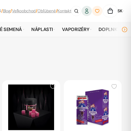
4
/
Blog
/
Veľkoobchod
/
Obľúbené
/
Kontakt
SK
É SEMENÁ
NÁPLASTI
VAPORIZÉRY
DOPLNKY