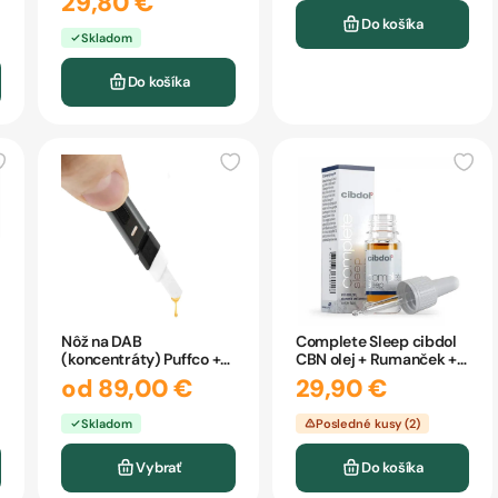
29,80 €
Do košíka
Skladom
Do košíka
Nôž na DAB
Complete Sleep cibdol
(koncentráty) Puffco +
CBN olej + Rumanček +
NAHRIEVANIE
Levanduľa 10ml
od 89,00 €
29,90 €
Skladom
Posledné kusy (2)
Vybrať
Do košíka