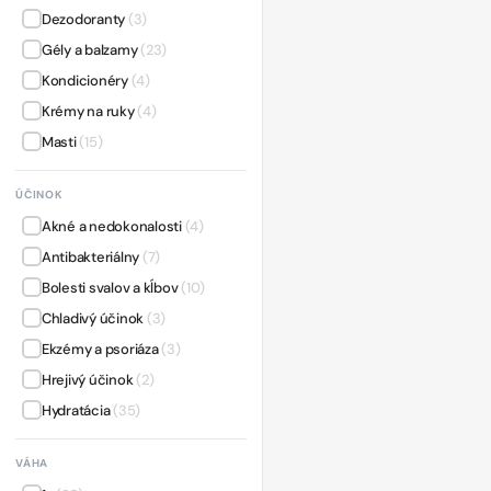
Dezodoranty
(3)
Gély a balzamy
(23)
Kondicionéry
(4)
Krémy na ruky
(4)
Masti
(15)
Nočné krémy
(4)
ÚČINOK
Pleťové séra a oleje
(10)
Akné a nedokonalosti
(4)
Sprchové gély a mydlá
(10)
Antibakteriálny
(7)
Telové mlieka
(5)
Bolesti svalov a kĺbov
(10)
Toniká a pleťové vody
(3)
Chladivý účinok
(3)
Vlasové vody a toniká
(3)
Ekzémy a psoriáza
(3)
Ústne vody
(5)
Hrejivý účinok
(2)
Čistenie a odličovanie
(9)
Hydratácia
(35)
Šampóny
(10)
Lesk a rozčesávanie
(2)
VÁHA
Lifting a spevnenie
(2)