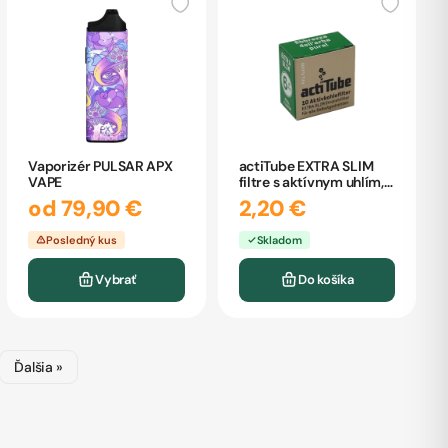
Vaporizér PULSAR APX
actiTube EXTRA SLIM
VAPE
filtre s aktívnym uhlím,
6mm 10ks
od 79,90 €
2,20 €
Posledný kus
Skladom
Vybrať
Do košíka
Ďalšia »