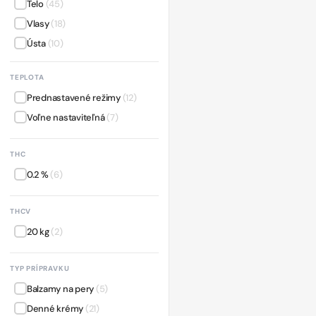
Telo
(45)
Vlasy
(18)
Ústa
(10)
TEPLOTA
Prednastavené režimy
(12)
Voľne nastaviteľná
(7)
THC
0.2 %
(6)
THCV
20 kg
(2)
TYP PRÍPRAVKU
Balzamy na pery
(5)
Denné krémy
(21)