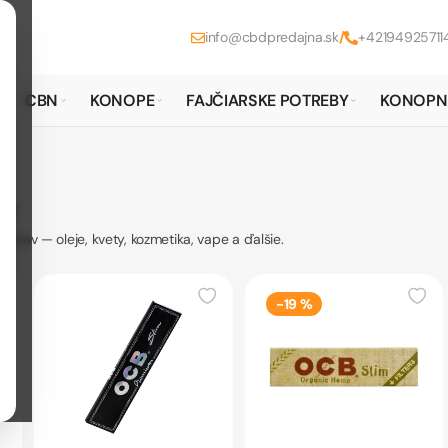
info@cbdpredajna.sk
/
+42194925711
CBN
KONOPE
FAJČIARSKE POTREBY
KONOPN
ty
ktov — oleje, kvety, kozmetika, vape a ďalšie.
-19 %