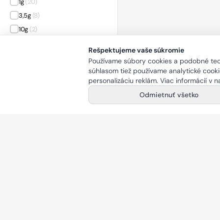
1g
(20)
Lupiny
(2)
3,5g
(8)
Osvieženie
(9)
10g
(2)
Poškodené a suché vlasy
(2)
35 g
(2)
Proti poteniu
(3)
Rešpektujeme vaše súkromie
Relaxácia a uvoľnenie
(2)
Používame súbory cookies a podobné tech
VEĽKOSŤ
súhlasom tiež používame analytické cookie
Upokojenie
(17)
personalizáciu reklám. Viac informácií v 
King Size
(14)
Vrásky a starnutie
(3)
Odmietnuť všetko
Mini Size
(2)
Vypadávanie a rast vlasov
(2)
Výživa a regenerácia
(26)
VÝŠKA
Čistenie
(4)
0 - 15 cm (Malé) cm
(6)
15 - 30 cm (Stredné) cm
(7)
30 - 45 cm (Veľké) cm
(11)