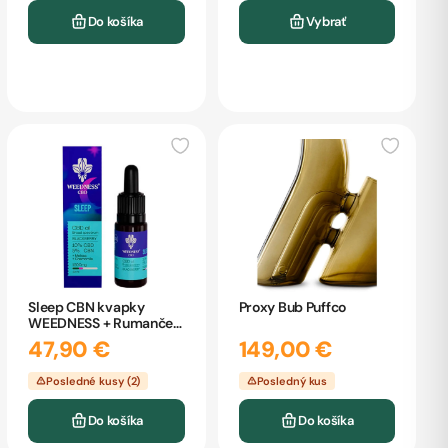
Do košíka
Vybrať
Sleep CBN kvapky
Proxy Bub Puffco
WEEDNESS + Rumanček
+ Melissa 10ml
47,90 €
149,00 €
Posledné kusy (2)
Posledný kus
Do košíka
Do košíka