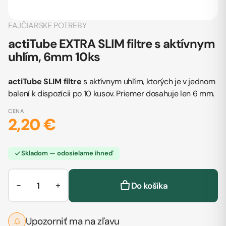
FAJČIARSKE POTREBY
actiTube EXTRA SLIM filtre s aktívnym
uhlím, 6mm 10ks
actiTube
SLIM filtre
s aktívnym uhlím, ktorých je v jednom
balení k dispozícii po 10 kusov. Priemer dosahuje len 6 mm.
CENA
2,20 €
Skladom — odosielame ihneď
−
+
Do košíka
Upozorniť ma na zľavu