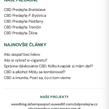
NAŠE PREDAJNE
CBD Predajňa Bratislava
CBD Predajňa P. Bystrica
CBD Predajňa Piešťany
CBD Predajňa Trenčín
CBD Predajňa Žilina
NAJNOVŠIE ČLÁNKY
Ako zaspať bez liekov
Ako si vybrať e-cigaretu?
Správne dávkovanie CBD: Koľko kvapiek si mám dať?
CBD a alkohol: Môžu sa kombinovať?
CBD a imunita. Pozri sa, čo o tom vieme
NAŠE PROJEKTY
weedblog.sk
hempexport.eu
wedlif.com
cbdprodejna.cz
phytamedica.com
cannapurna.sk