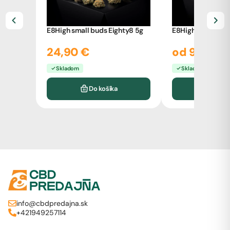
E8High small buds Eighty8 5g
E8High pre-roll e
24,90 €
od 9,90 €
Skladom
Skladom
Do košíka
Vyb
info@cbdpredajna.sk
+421949257114