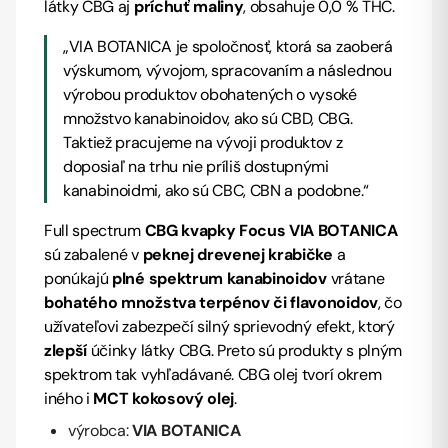
látky CBG
aj
príchuť maliny
, obsahuje 0,0 % THC.
„
VIA BOTANICA je spoločnosť, ktorá sa zaoberá
výskumom, vývojom, spracovaním a následnou
výrobou produktov obohatených o vysoké
množstvo kanabinoidov, ako sú CBD, CBG.
Taktiež pracujeme na vývoji produktov z
doposiaľ na trhu nie príliš dostupnými
kanabinoidmi, ako sú CBC, CBN a podobne.
“
Full spectrum
CBG kvapky Focus VIA BOTANICA
sú zabalené v
peknej drevenej krabičke
a
ponúkajú
plné spektrum kanabinoidov
vrátane
bohatého množstva terpénov či flavonoidov
, čo
užívateľovi zabezpečí silný sprievodný efekt, ktorý
zlepší
účinky látky CBG. Preto sú produkty s plným
spektrom tak vyhľadávané. CBG olej tvorí okrem
iného i
MCT kokosový olej
.
výrobca:
VIA BOTANICA