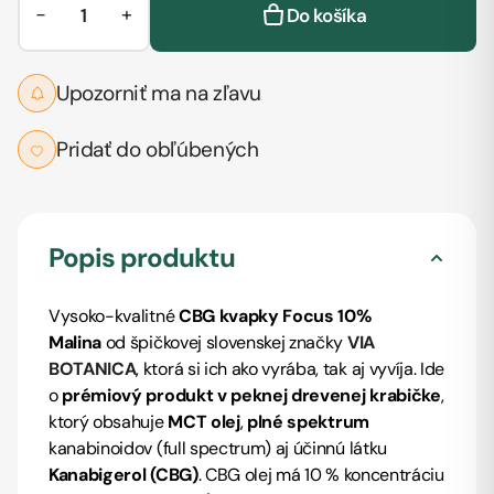
−
+
Do košíka
Upozorniť ma na zľavu
Pridať do obľúbených
Popis produktu
Vysoko-kvalitné
CBG kvapky Focus 10%
Malina
od špičkovej slovenskej značky
VIA
BOTANICA
, ktorá si ich ako vyrába, tak aj vyvíja. Ide
o
prémiový produkt v peknej drevenej krabičke
,
ktorý obsahuje
MCT olej
,
plné spektrum
kanabinoidov (full spectrum) aj účinnú látku
Kanabigerol (CBG)
.
CBG olej má
10 % koncentráciu