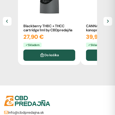
Blackberry TH8C + THCC
CANNABIO CBN k
cartridge 1ml by CBDpredajňa
konopný olej 10m
27,90 €
39,90 €
Skladom
Skladom
Do košíka
Do k
info@cbdpredajna.sk