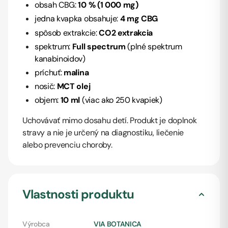
obsah CBG:
10 % (1 000 mg)
jedna kvapka obsahuje:
4 mg CBG
spôsob extrakcie:
CO2 extrakcia
spektrum:
Full spectrum
(plné spektrum
kanabinoidov)
príchuť:
malina
nosič:
MCT olej
objem:
10 ml
(viac ako 250 kvapiek)
Uchovávať mimo dosahu detí. Produkt je doplnok
stravy a nie je určený na diagnostiku, liečenie
alebo prevenciu choroby.
Vlastnosti produktu
Výrobca
VIA BOTANICA