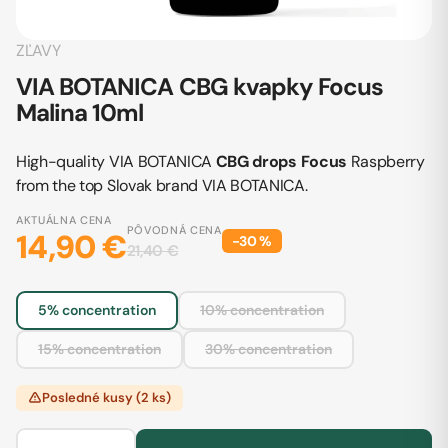
ZĽAVY
VIA BOTANICA CBG kvapky Focus
Malina 10ml
High-quality VIA BOTANICA
CBG drops
Focus
Raspberry
from the top Slovak brand VIA BOTANICA.
AKTUÁLNA CENA
PÔVODNÁ CENA
14,90 €
−
30
%
21,40 €
5% concentration
10% concentration
15% concentration
30% concentration
Posledné kusy (2 ks)