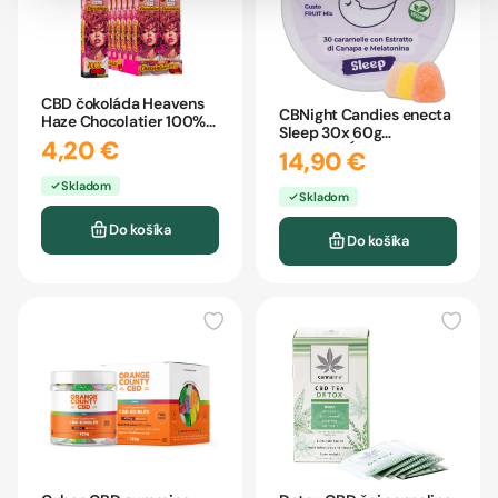
CBD čokoláda Heavens
CBNight Candies enecta
Haze Chocolatier 100%
Sleep 30x 60g
35g
4,20 €
MELATONÍN
14,90 €
Skladom
Skladom
Do košíka
Do košíka