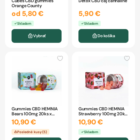
Cubes CBD gummies
Detox CBD čaj cannaline
Orange County
od 5,80 €
5,90 €
Skladom
Skladom
Vybrať
Do košíka
Gummies CBD HEMNIA
Gummies CBD HEMNIA
Bears 100mg 20ks x
Strawberry 100mg 20ks
5mg 45g
x 5mg 45g
10,90 €
10,90 €
Posledné kusy (5)
Skladom