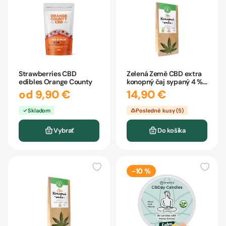
Strawberries CBD
Zelená Země CBD extra
edibles Orange County
konopný čaj sypaný 4 %
35 g
od 9,90 €
14,90 €
Skladom
Posledné kusy (5)
Vybrať
Do košíka
-10 %