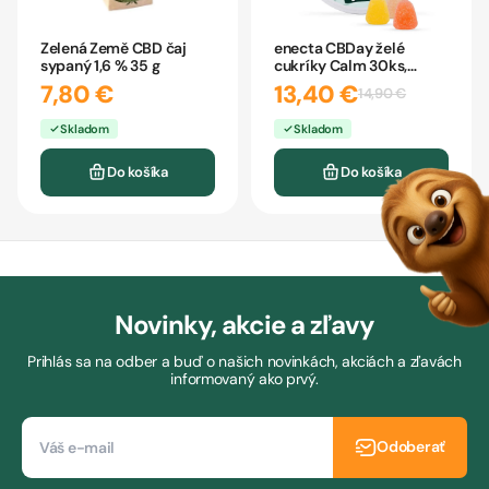
Zelená Země CBD čaj
enecta CBDay želé
sypaný 1,6 % 35 g
cukríky Calm 30ks,
ovocné
7,80 €
13,40 €
14,90 €
Skladom
Skladom
Do košíka
Do košíka
Novinky, akcie a zľavy
Prihlás sa na odber a buď o našich novinkách, akciách a zľavách
informovaný ako prvý.
Odoberať