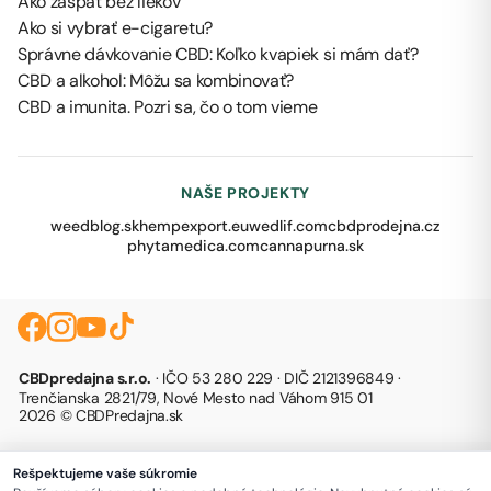
Ako zaspať bez liekov
Ako si vybrať e-cigaretu?
Správne dávkovanie CBD: Koľko kvapiek si mám dať?
CBD a alkohol: Môžu sa kombinovať?
CBD a imunita. Pozri sa, čo o tom vieme
NAŠE PROJEKTY
weedblog.sk
hempexport.eu
wedlif.com
cbdprodejna.cz
phytamedica.com
cannapurna.sk
CBDpredajna s.r.o.
· IČO 53 280 229 · DIČ 2121396849 ·
Trenčianska 2821/79, Nové Mesto nad Váhom 915 01
2026 © CBDPredajna.sk
Rešpektujeme vaše súkromie