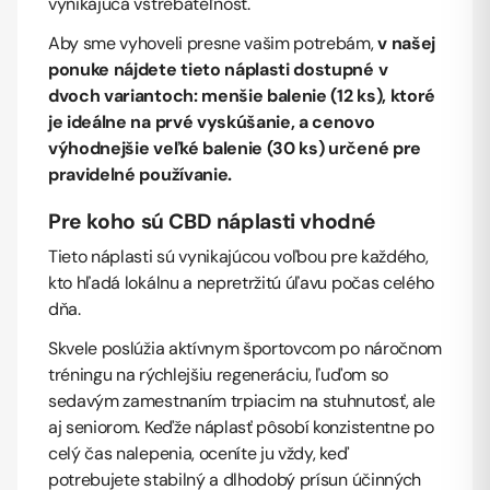
vynikajúca vstrebateľnosť.
Aby sme vyhoveli presne vašim potrebám,
v našej
ponuke nájdete tieto náplasti dostupné v
dvoch variantoch: menšie balenie (12 ks), ktoré
je ideálne na prvé vyskúšanie, a cenovo
výhodnejšie veľké balenie (30 ks) určené pre
pravidelné používanie.
Pre koho sú CBD náplasti vhodné
Tieto náplasti sú vynikajúcou voľbou pre každého,
kto hľadá lokálnu a nepretržitú úľavu počas celého
dňa.
Skvele poslúžia aktívnym športovcom po náročnom
tréningu na rýchlejšiu regeneráciu, ľuďom so
sedavým zamestnaním trpiacim na stuhnutosť, ale
aj seniorom. Keďže náplasť pôsobí konzistentne po
celý čas nalepenia, oceníte ju vždy, keď
potrebujete stabilný a dlhodobý prísun účinných