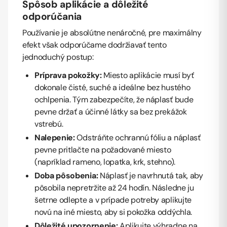
Spôsob aplikácie a dôležité
odporúčania
Používanie je absolútne nenáročné, pre maximálny
efekt však odporúčame dodržiavať tento
jednoduchý postup:
Príprava pokožky:
Miesto aplikácie musí byť
dokonale čisté, suché a ideálne bez hustého
ochlpenia. Tým zabezpečíte, že náplasť bude
pevne držať a účinné látky sa bez prekážok
vstrebú.
Nalepenie:
Odstráňte ochrannú fóliu a náplasť
pevne pritlačte na požadované miesto
(napríklad rameno, lopatka, krk, stehno).
Doba pôsobenia:
Náplasť je navrhnutá tak, aby
pôsobila nepretržite až 24 hodín. Následne ju
šetrne odlepte a v prípade potreby aplikujte
novú na iné miesto, aby si pokožka oddýchla.
Dôležité upozornenie:
Aplikujte výhradne na