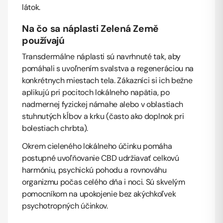
látok.
Na čo sa náplasti Zelená Země
používajú
Transdermálne náplasti sú navrhnuté tak, aby
pomáhali s uvoľnením svalstva a regeneráciou na
konkrétnych miestach tela. Zákazníci si ich bežne
aplikujú pri pocitoch lokálneho napätia, po
nadmernej fyzickej námahe alebo v oblastiach
stuhnutých kĺbov a krku (často ako doplnok pri
bolestiach chrbta).
Okrem cieleného lokálneho účinku pomáha
postupné uvoľňovanie CBD udržiavať celkovú
harmóniu, psychickú pohodu a rovnováhu
organizmu počas celého dňa i noci. Sú skvelým
pomocníkom na upokojenie bez akýchkoľvek
psychotropných účinkov.