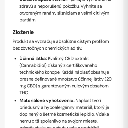
zdravú a neporušenú pokožku. Vyhnite sa
otvoreným ranám, slizniciam a veľmi citlivým
partiám.
Zloženie
Produkt sa vyznačuje absolútne čistým profilom
bez zbytočných chemických aditív.
Účinná látka:
Kvalitný CBD extrakt
(Cannabidiol) získaný z certifikovaného
technického konope. Každá náplasť obsahuje
presne definované množstvo účinnej látky (20
mg CBD) s garantovaným nulovým obsahom
THC.
Materiálové vyhotovenie:
Náplasť tvorí
priedušný a hypoalergénny materiál, ktorý je
doplnený o šetrné kozmetické lepidlo. Vďaka
nemu drží spoľahlivo na svojom mieste,
prispôsobuje sa pohybu tela a nedráždi