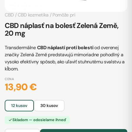
CBD
/
CBD kozmetika
/
Pomôže pri
CBD náplasť na bolesť Zelená Země,
20 mg
Transdermálne
CBD náplasti proti bolesti
od overenej
značky Zelená Země predstavujú mimoriadne pohodlný a
vysoko efektívny spôsob, ako uľaviť stuhnutému svalstvu a
kĺbom.
CENA
13,90 €
12 kusov
30 kusov
Skladom — odosielame ihneď