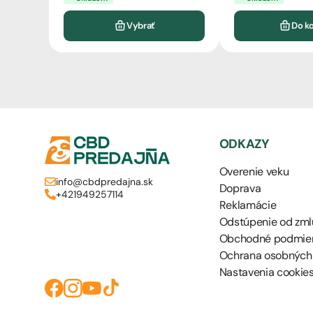
Vybrať
Do k
ODKAZY
Overenie veku
info@cbdpredajna.sk
Doprava
+421949257114
Reklamácie
Odstúpenie od zml
Obchodné podmie
Ochrana osobných
Nastavenia cookie