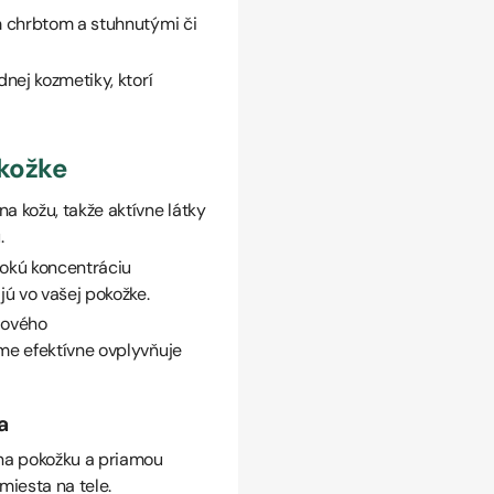
 chrbtom a stuhnutými či
nej kozmetiky, ktorí
kožke
a kožu, takže aktívne látky
.
okú koncentráciu
ú vo vašej pokožke.
elového
me efektívne ovplyvňuje
a
na pokožku a priamou
iesta na tele.