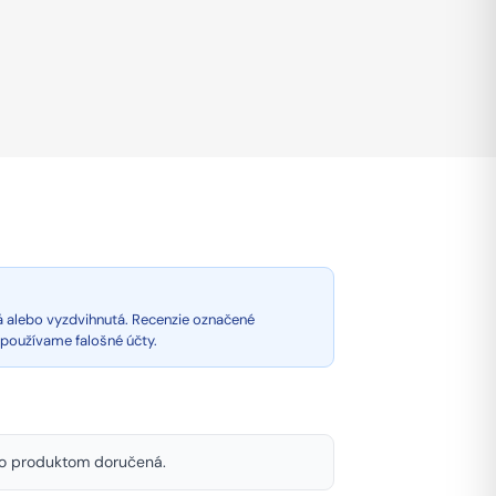
á alebo vyzdvihnutá. Recenzie označené
epoužívame falošné účty.
mto produktom doručená.