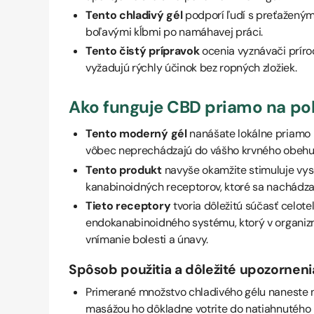
Tento chladivý gél
podporí ľudí s preťaženým
boľavými kĺbmi po namáhavej práci.
Tento čistý prípravok
ocenia vyznávači prírod
vyžadujú rýchly účinok bez ropných zložiek.
Ako funguje CBD priamo na po
Tento moderný gél
nanášate lokálne priamo n
vôbec neprechádzajú do vášho krvného obehu
Tento produkt
navyše okamžite stimuluje vys
kanabinoidných receptorov, ktoré sa nachádzaj
Tieto receptory
tvoria dôležitú súčasť celot
endokanabinoidného systému, ktorý v organiz
vnímanie bolesti a únavy.
Spôsob použitia a dôležité upozorneni
Primerané množstvo chladivého gélu naneste 
masážou ho dôkladne votrite do natiahnutého m