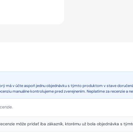
ktorý má v účte aspoň jednu objednávku s týmto produktom v stave doručen
recenziu manuálne kontrolujeme pred zverejnením. Neplatíme za recenzie a n
cenzie.
. Recenzie môže pridať iba zákazník, ktorému už bola objednávka s tý