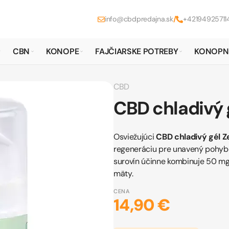
info@cbdpredajna.sk
/
+42194925711
CBN
KONOPE
FAJČIARSKE POTREBY
KONOPN
CBD
CBD chladivý 
Osviežujúci
CBD chladivý gél 
regeneráciu pre unavený pohybo
surovín účinne kombinuje 50 mg
mäty.
CENA
14,90 €