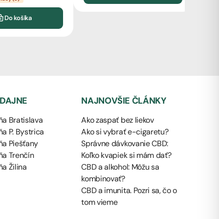
od 
Sk
Do košíka
EDAJNE
NAJNOVŠIE ČLÁNKY
a Bratislava
Ako zaspať bez liekov
a P. Bystrica
Ako si vybrať e-cigaretu?
ňa Piešťany
Správne dávkovanie CBD:
ňa Trenčín
Koľko kvapiek si mám dať?
a Žilina
CBD a alkohol: Môžu sa
kombinovať?
CBD a imunita. Pozri sa, čo o
tom vieme