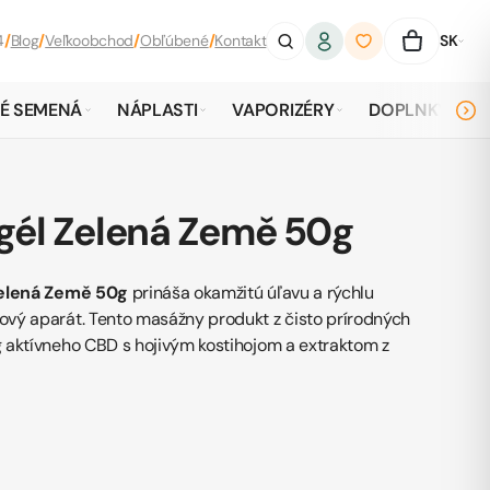
4
/
Blog
/
Veľkoobchod
/
Obľúbené
/
Kontakt
SK
É SEMENÁ
NÁPLASTI
VAPORIZÉRY
DOPLNKY
gél Zelená Země 50g
Zelená Země 50g
prináša okamžitú úľavu a rýchlu
vý aparát. Tento masážny produkt z čisto prírodných
 aktívneho CBD s hojivým kostihojom a extraktom z