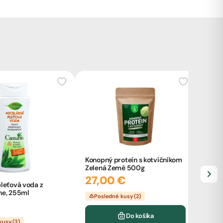
Konopný proteín s kotvičníkom
Zelená Země 500g
27,00 €
leťová voda z
ne, 255ml
Posledné kusy (2)
CANN
Spec
Do košíka
kusy (3)