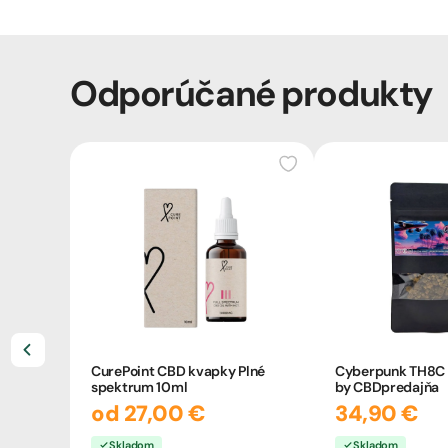
Odporúčané produkty
CurePoint CBD kvapky Plné
Cyberpunk TH8C 
spektrum 10ml
by CBDpredajňa
od 27,00 €
34,90 €
Skladom
Skladom