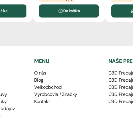
ošíka
Do košíka
MENU
NAŠE PR
O nás
CBD Predajň
Blog
CBD Predajň
Veľkoobchod
CBD Predaj
uvy
Výrobcovia / Značky
CBD Predaj
nky
Kontakt
CBD Predajň
 údajov
s