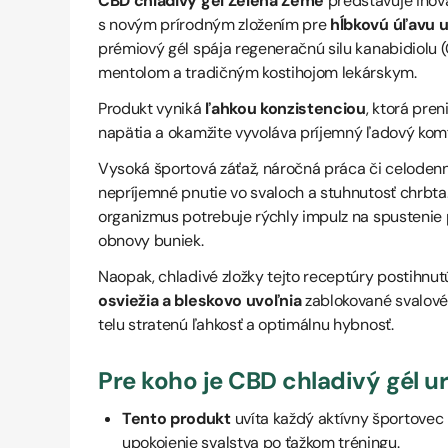
CBD chladivý gél Zelená Země
predstavuje inov
s novým prírodným zložením pre
hĺbkovú úľavu u
prémiový gél spája regeneračnú silu kanabidiolu 
mentolom a tradičným kostihojom lekárskym.
Produkt vyniká
ľahkou konzistenciou
, ktorá pre
napätia a okamžite vyvoláva príjemný ľadový komf
Vysoká športová záťaž, náročná práca či celoden
nepríjemné pnutie vo svaloch a stuhnutosť chrbta
organizmus potrebuje rýchly impulz na spustenie p
obnovy buniek.
Naopak, chladivé zložky tejto receptúry postihnut
osviežia a bleskovo uvoľnia
zablokované svalové 
telu stratenú ľahkosť a optimálnu hybnosť.
Pre koho je CBD chladivý gél u
Tento produkt
uvíta každý aktívny športovec
upokojenie svalstva po ťažkom tréningu.