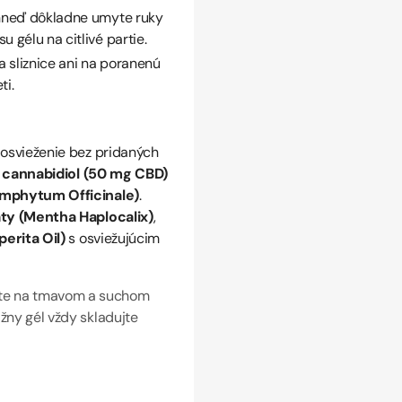
 ihneď dôkladne umyte ruky
 gélu na citlivé partie.
na sliznice ani na poranenú
ti.
 osvieženie bez pridaných
í
cannabidiol (50 mg CBD)
mphytum Officinale)
.
äty (Mentha Haplocalix)
,
erita Oil)
s osviežujúcim
jte na tmavom a suchom
ážny gél vždy skladujte