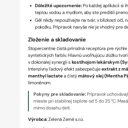
Dôležité upozornenie:
Po každej aplikácii si
teplou vodou a mydlom, aby ste predišli prenosu
Gél nikdy nepoužívajte na tvár, v blízkosti očí, 
pokožku. Prípravok navyše nie je vhodný pre de
Zloženie a skladovanie
Stopercentne čistá prírodná receptúra pre rýchle
syntetických farbív. Hlavnú uvoľňujúcu zložku tvor
v dokonalej synergii s
kostihojom lekárskym (Sy
Intenzívny ľadový efekt zabezpečuje
extrakt z m
menthyl lactate
a čistý
mätový olej (Mentha Pip
limonénom.
Pokyny pre skladovanie:
Prípravok uchováva
mieste pri stabilnej teplote od 5 do 25 °C. Mas
mimo dosahu detí.
Výrobca
: Zelená Země s.r.o.