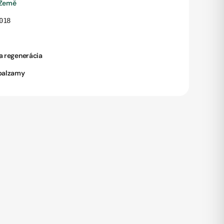
 Země
018
a regenerácia
 balzamy