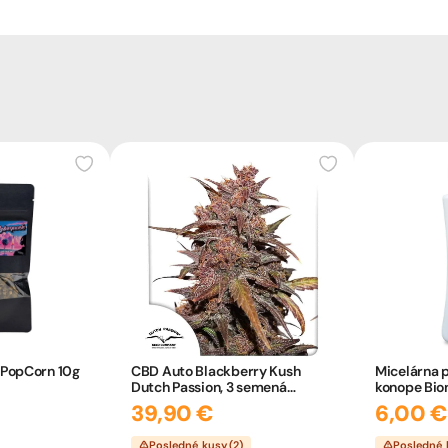
PopCorn 10g
CBD Auto Blackberry Kush
Micelárna p
Dutch Passion, 3 semená
konope Bio
konope
39,90 €
6,00 €
Posledné kusy (2)
Posledné 