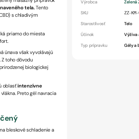
atívny masážny prípravok
Výrobca
Zelená
naveného tela.
Tento
SKU
ZZ-KM-
(CBD) s chladivým
Starostlivosť
Telo
niká priamo do miesta
Účinok
Výživa 
ort.
Typ prípravku
Gély a
ná únava však vyvolávajú
. Z toho dôvodu
rirodzenej biologickej
ú oblasť
intenzívne
vlákna. Preto gél navracia
rčený
 na bleskové schladenie a