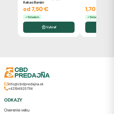
Kakao Banán
od 7,50 €
1,70 €
Skladom
Skladom
Vybrať
Do k
info@cbdpredajna.sk
+421949257114
ODKAZY
Overenie veku