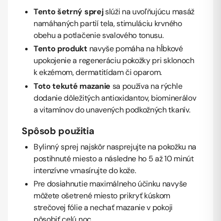
Tento šetrný sprej
slúži na uvoľňujúcu masáž
namáhaných partií tela, stimuláciu krvného
obehu a potlačenie svalového tonusu.
Tento produkt
navyše pomáha na hĺbkové
upokojenie a regeneráciu pokožky pri sklonoch
k ekzémom, dermatitídam či oparom.
Toto tekuté mazanie
sa používa na rýchle
dodanie dôležitých antioxidantov, biominerálov
a vitamínov do unavených podkožných tkanív.
Spôsob použitia
Bylinný sprej najskôr nasprejujte na pokožku na
postihnuté miesto a následne ho 5 až 10 minút
intenzívne vmasírujte do kože.
Pre dosiahnutie maximálneho účinku navyše
môžete ošetrené miesto prikryť kúskom
strečovej fólie a nechať mazanie v pokoji
pôsobiť celú noc.