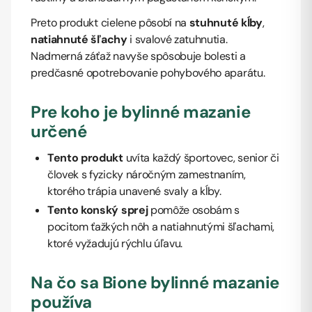
Preto produkt cielene pôsobí na
stuhnuté kĺby
,
natiahnuté šľachy
i svalové zatuhnutia.
Nadmerná záťaž navyše spôsobuje bolesti a
predčasné opotrebovanie pohybového aparátu.
Pre koho je bylinné mazanie
určené
Tento produkt
uvíta každý športovec, senior či
človek s fyzicky náročným zamestnaním,
ktorého trápia unavené svaly a kĺby.
Tento konský sprej
pomôže osobám s
pocitom ťažkých nôh a natiahnutými šľachami,
ktoré vyžadujú rýchlu úľavu.
Na čo sa Bione bylinné mazanie
používa