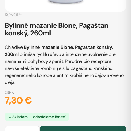
KONOPE
Bylinné mazanie Bione, Pagaštan
konský, 260ml
Chladivé
Bylinné mazanie Bione, Pagaštan konský,
260ml
prináša rýchlu úľavu a intenzívne uvoľnenie pre
namáhaný pohybový aparát. Prírodná bio receptúra
navyše efektívne kombinuje silu pagaštanu konského,
regeneračného konope a antimikrobiálneho čajovníkového
oleja.
CENA
7,30 €
Skladom — odosielame ihneď