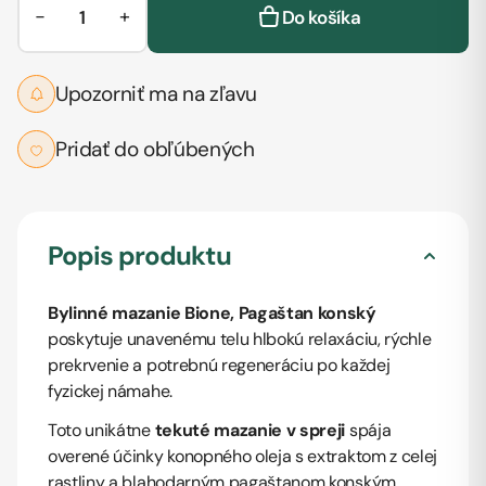
−
+
Do košíka
Upozorniť ma na zľavu
Pridať do obľúbených
Popis produktu
Bylinné mazanie Bione, Pagaštan konský
poskytuje unavenému telu hlbokú relaxáciu, rýchle
prekrvenie a potrebnú regeneráciu po každej
fyzickej námahe.
Toto unikátne
tekuté mazanie v spreji
spája
overené účinky konopného oleja s extraktom z celej
rastliny a blahodarným pagaštanom konským.