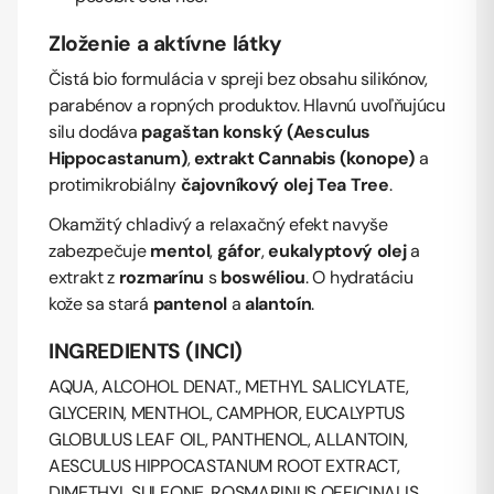
Zloženie a aktívne látky
Čistá bio formulácia v spreji bez obsahu silikónov,
parabénov a ropných produktov. Hlavnú uvoľňujúcu
silu dodáva
pagaštan konský (Aesculus
Hippocastanum)
,
extrakt Cannabis (konope)
a
protimikrobiálny
čajovníkový olej Tea Tree
.
Okamžitý chladivý a relaxačný efekt navyše
zabezpečuje
mentol
,
gáfor
,
eukalyptový olej
a
extrakt z
rozmarínu
s
boswéliou
. O hydratáciu
kože sa stará
pantenol
a
alantoín
.
INGREDIENTS (INCI)
AQUA, ALCOHOL DENAT., METHYL SALICYLATE,
GLYCERIN, MENTHOL, CAMPHOR, EUCALYPTUS
GLOBULUS LEAF OIL, PANTHENOL, ALLANTOIN,
AESCULUS HIPPOCASTANUM ROOT EXTRACT,
DIMETHYL SULFONE, ROSMARINUS OFFICINALIS