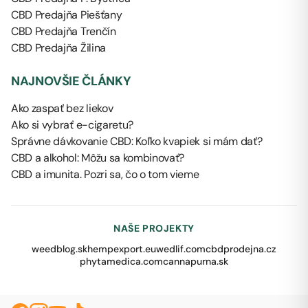
CBD Predajňa Piešťany
CBD Predajňa Trenčín
CBD Predajňa Žilina
NAJNOVŠIE ČLÁNKY
Ako zaspať bez liekov
Ako si vybrať e-cigaretu?
Správne dávkovanie CBD: Koľko kvapiek si mám dať?
CBD a alkohol: Môžu sa kombinovať?
CBD a imunita. Pozri sa, čo o tom vieme
NAŠE PROJEKTY
weedblog.sk
hempexport.eu
wedlif.com
cbdprodejna.cz
phytamedica.com
cannapurna.sk