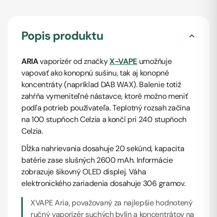
Popis produktu
ARIA
vaporizér od značky
X-VAPE
umožňuje
vapovať ako konopnú sušinu, tak aj konopné
koncentráty (napríklad DAB WAX). Balenie totiž
zahŕňa vymeniteľné nástavce, ktoré možno meniť
podľa potrieb používateľa. Teplotný rozsah začína
na 100 stupňoch Celzia a končí pri 240 stupňoch
Celzia.
Dĺžka nahrievania dosahuje 20 sekúnd, kapacita
batérie zase slušných 2600 mAh. Informácie
zobrazuje šikovný OLED displej. Váha
elektronického zariadenia dosahuje 306 gramov.
XVAPE Aria, považovaný za najlepšie hodnotený
ručný vaporizér suchých bylín a koncentrátov na