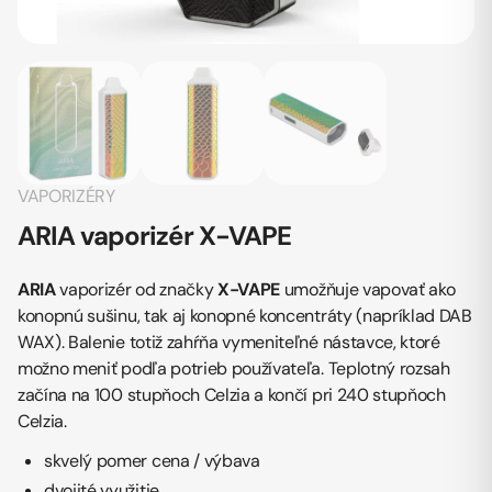
VAPORIZÉRY
ARIA vaporizér X-VAPE
ARIA
vaporizér od značky
X-VAPE
umožňuje vapovať ako
konopnú sušinu, tak aj konopné koncentráty (napríklad DAB
WAX). Balenie totiž zahŕňa vymeniteľné nástavce, ktoré
možno meniť podľa potrieb používateľa. Teplotný rozsah
začína na 100 stupňoch Celzia a končí pri 240 stupňoch
Celzia.
skvelý pomer cena / výbava
dvojité využitie