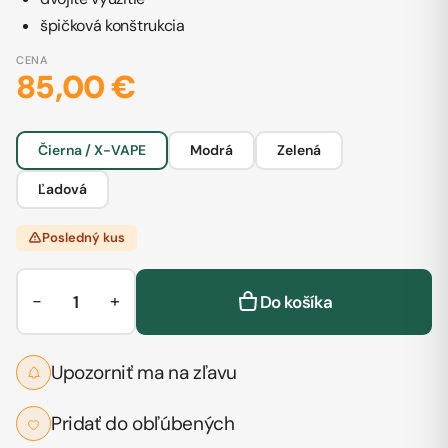
špičková konštrukcia
CENA
85,00 €
Čierna / X-VAPE
Modrá
Zelená
Ľadová
Posledný kus
−
+
Do košíka
Upozorniť ma na zľavu
Pridať do obľúbených