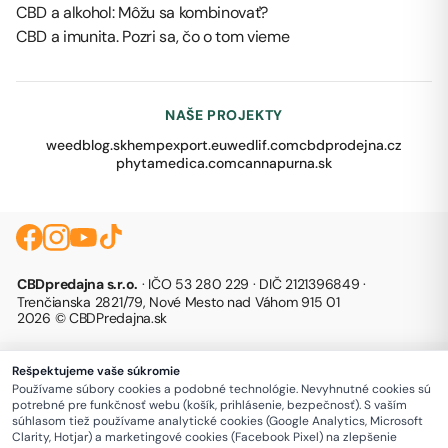
CBD a alkohol: Môžu sa kombinovať?
CBD a imunita. Pozri sa, čo o tom vieme
NAŠE PROJEKTY
weedblog.sk
hempexport.eu
wedlif.com
cbdprodejna.cz
phytamedica.com
cannapurna.sk
CBDpredajna s.r.o.
· IČO 53 280 229 · DIČ 2121396849 ·
Trenčianska 2821/79, Nové Mesto nad Váhom 915 01
2026 © CBDPredajna.sk
Rešpektujeme vaše súkromie
Používame súbory cookies a podobné technológie. Nevyhnutné cookies sú
potrebné pre funkčnosť webu (košík, prihlásenie, bezpečnosť). S vaším
súhlasom tiež používame analytické cookies (Google Analytics, Microsoft
Clarity, Hotjar) a marketingové cookies (Facebook Pixel) na zlepšenie