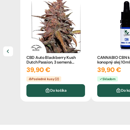
CBD Auto Blackberry Kush
CANNABIO CBN k
Dutch Passion, 3 semená
konopný olej 10m
konope
39,90 €
39,90 €
Posledné kusy (2)
Skladom
Do košíka
Do k