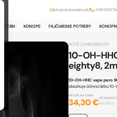
info@cbdpredajna.sk
/
+42194925711
CBN
KONOPE
FAJČIARSKE POTREBY
KONOPN
NOVÉ CANNABINOIDY
10-OH-HHC
eighty8, 2m
10-OH-HHC vape pero 9
obsahuje účinnú látku 10
AKTUÁLNA CENA
PÔVODNÁ 
34,30 €
49,00 €