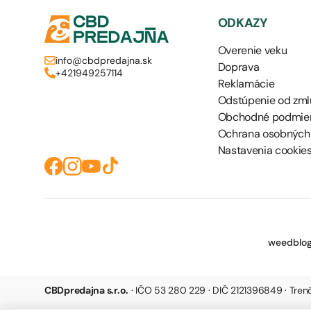
ODKAZY
Overenie veku
info@cbdpredajna.sk
Doprava
+421949257114
Reklamácie
Odstúpenie od zml
Obchodné podmie
Ochrana osobných
Nastavenia cookie
weedblog
CBDpredajna s.r.o.
· IČO 53 280 229 · DIČ 2121396849 · Tre