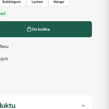
Bubblegum
Lychee
Mango
hneď
Do košíka
ľavu
ných
duktu