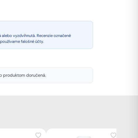
á alebo vyzdvihnutá. Recenzie označené
epoužívame falošné účty.
mto produktom doručená.