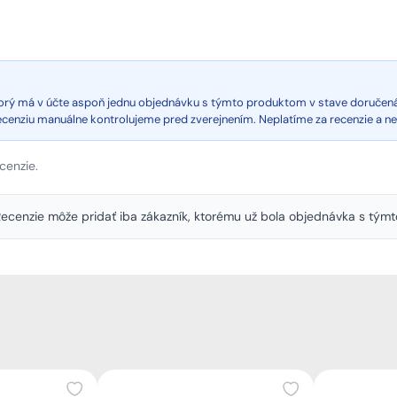
ktorý má v účte aspoň jednu objednávku s týmto produktom v stave doručen
recenziu manuálne kontrolujeme pred zverejnením. Neplatíme za recenzie a n
cenzie.
. Recenzie môže pridať iba zákazník, ktorému už bola objednávka s tý