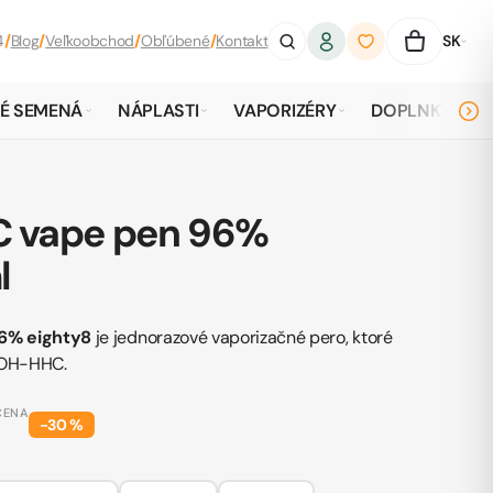
4
/
Blog
/
Veľkoobchod
/
Obľúbené
/
Kontakt
SK
É SEMENÁ
NÁPLASTI
VAPORIZÉRY
DOPLNKY
 vape pen 96%
l
6% eighty8
je jednorazové vaporizačné pero, ktoré
-OH-HHC.
CENA
−
30
%