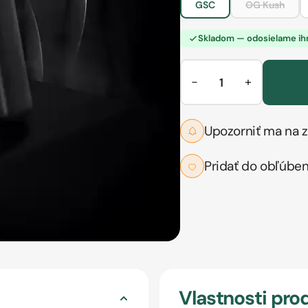
GSC
OG Kush
Skladom — odosielame i
−
+
Upozorniť ma na z
Pridať do obľúbe
Vlastnosti pro