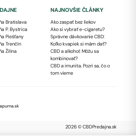
EDAJNE
NAJNOVŠIE ČLÁNKY
a Bratislava
Ako zaspať bez liekov
a P. Bystrica
Ako si vybrať e-cigaretu?
ňa Piešťany
Správne dávkovanie CBD:
ňa Trenčín
Koľko kvapiek si mám dať?
a Žilina
CBD a alkohol: Môžu sa
kombinovať?
CBD a imunita. Pozri sa, čo o
tom vieme
apurna.sk
2026 © CBDPredajna.sk