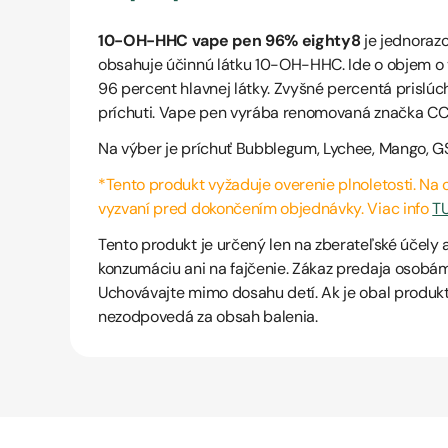
10-OH-HHC vape pen 96% eighty8
je jednorazo
obsahuje účinnú látku 10-OH-HHC. Ide o objem o v
96 percent hlavnej látky. Zvyšné percentá prislú
príchuti. Vape pen vyrába renomovaná značka CC
Na výber je príchuť Bubblegum, Lychee, Mango, G
*Tento produkt vyžaduje overenie plnoletosti. Na
vyzvaní pred dokončením objednávky. Viac info
T
Tento produkt je určený len na zberateľské účely a
konzumáciu ani na fajčenie. Zákaz predaja osobám
Uchovávajte mimo dosahu detí. Ak je obal produk
nezodpovedá za obsah balenia.