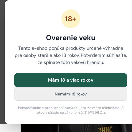
18+
ZĽAVY
NOVÉ CANNABINOIDY
CBD
CBG
Overenie veku
Tento e-shop ponúka produkty určené výhradne
pre osoby staršie ako 18 rokov. Potvrdením súhlasíte,
že spĺňate túto vekovú hranicu.
Mám 18 a viac rokov
Nemám 18 rokov
Pokračovaním v prehliadaní potvrdzujete, že máte minimálne 18
rokov v súlade so zákonom č. 219/1996 Z. z.