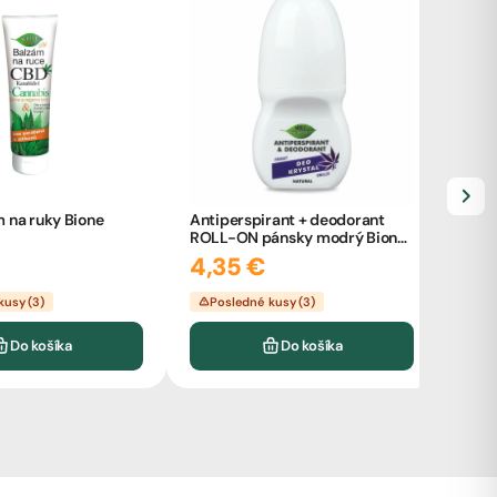
 na ruky Bione
Antiperspirant + deodorant
ROLL-ON pánsky modrý Bione
80ml
E8Hi
4,35 €
3,5g
od 
kusy (3)
Posledné kusy (3)
Sk
Do košíka
Do košíka