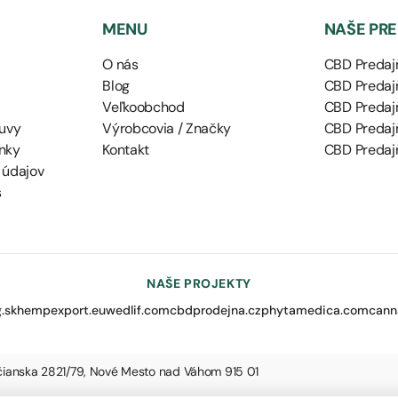
MENU
NAŠE PR
O nás
CBD Predajň
Blog
CBD Predajň
Veľkoobchod
CBD Predaj
uvy
Výrobcovia / Značky
CBD Predaj
nky
Kontakt
CBD Predajň
 údajov
s
NAŠE PROJEKTY
.sk
hempexport.eu
wedlif.com
cbdprodejna.cz
phytamedica.com
cann
nčianska 2821/79, Nové Mesto nad Váhom 915 01