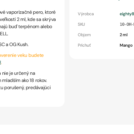
vé vaporizačné pero, ktoré
Výrobca
eighty
eľkosti 2 ml, kde sa skrýva
SKU
10-OH-
chajú buď terpénom alebo
ELL.
Objem
2 ml
SC a OG Kush.
Príchuť
Mango
 overenie veku budete
U
.
 nie je určený na
 mladším ako 18 rokov.
tu porušený, predávajúci