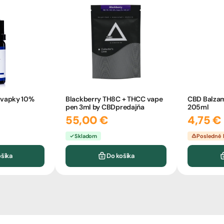
vapky 10%
Blackberry TH8C + THCC vape
CBD Balzam
l
pen 3ml by CBDpredajňa
205ml
55,00 €
4,75 €
Skladom
Posledné 
ošíka
Do košíka