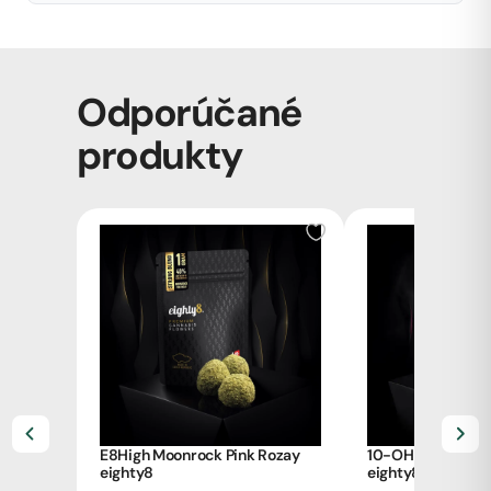
Odporúčané
produkty
E8High Moonrock Pink Rozay
10-OH-HHC vape
eighty8
eighty8, 2ml