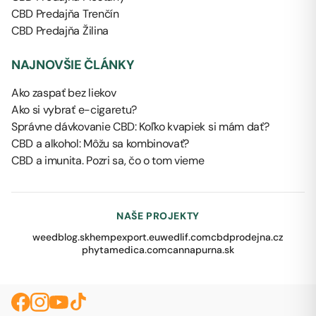
CBD Predajňa Trenčín
CBD Predajňa Žilina
NAJNOVŠIE ČLÁNKY
Ako zaspať bez liekov
Ako si vybrať e-cigaretu?
Správne dávkovanie CBD: Koľko kvapiek si mám dať?
CBD a alkohol: Môžu sa kombinovať?
CBD a imunita. Pozri sa, čo o tom vieme
NAŠE PROJEKTY
weedblog.sk
hempexport.eu
wedlif.com
cbdprodejna.cz
phytamedica.com
cannapurna.sk