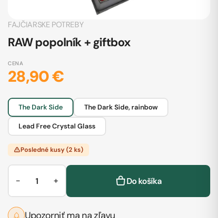
FAJČIARSKE POTREBY
RAW popolník + giftbox
CENA
28,90 €
The Dark Side
The Dark Side, rainbow
Lead Free Crystal Glass
Posledné kusy (2 ks)
−
+
Do košíka
Upozorniť ma na zľavu