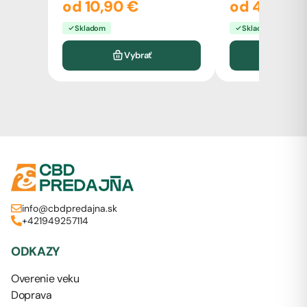
od 10,90 €
od 49,00 
Skladom
Skladom
Vybrať
Vyb
info@cbdpredajna.sk
+421949257114
ODKAZY
Overenie veku
Doprava