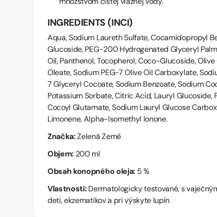
množstvom čistej vlažnej vody.
INGREDIENTS (INCI)
Aqua, Sodium Laureth Sulfate, Cocamidopropyl B
Glucoside, PEG-200 Hydrogenated Glyceryl Palm
Oil, Panthenol, Tocopherol, Coco-Glucoside, Olive 
Oleate, Sodium PEG-7 Olive Oil Carboxylate, Sodi
7 Glycery
l Cocoate, Sodium
Benzoate, Sodium Co
Potassium Sorbate, Citric Acid, Lauryl Glucoside
Cocoyl Glutamate, Sodium Lauryl Glucose Carboxy
Limonene, Alpha-Isomethyl Ionone.
Značka:
Zelená Země
Objem:
200 ml
Obsah konopného oleja:
5 %
Vlastnosti:
Dermatologicky testované, s vaječným
deti, ekzematikov a pri výskyte lupín