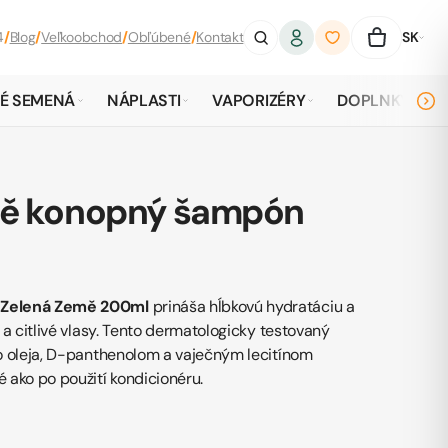
4
/
Blog
/
Veľkoobchod
/
Obľúbené
/
Kontakt
SK
É SEMENÁ
NÁPLASTI
VAPORIZÉRY
DOPLNKY
mě konopný šampón
Zelená Země 200ml
prináša hĺbkovú hydratáciu a
a citlivé vlasy. Tento dermatologicky testovaný
o oleja, D-panthenolom a vaječným lecitínom
ako po použití kondicionéru.