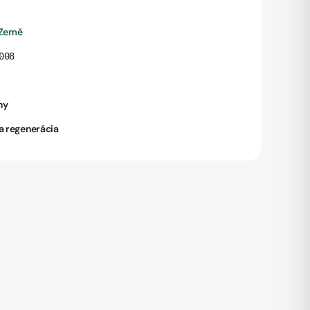
 Země
008
ny
a regenerácia