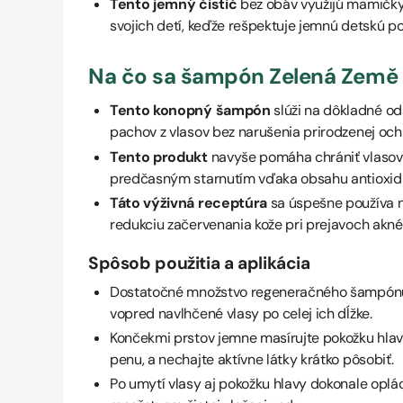
Tento jemný čistič
bez obáv využijú mamičky
svojich detí, keďže rešpektuje jemnú detskú po
Na čo sa šampón Zelená Země 
Tento konopný šampón
slúži na dôkladné od
pachov z vlasov bez narušenia prirodzenej ochr
Tento produkt
navyše pomáha chrániť vlasov
predčasným starnutím vďaka obsahu antioxidan
Táto výživná receptúra
sa úspešne používa n
redukciu začervenania kože pri prejavoch akné
Spôsob použitia a aplikácia
Dostatočné množstvo regeneračného šampón
vopred navlhčené vlasy po celej ich dĺžke.
Končekmi prstov jemne masírujte pokožku hlav
penu, a nechajte aktívne látky krátko pôsobiť.
Po umytí vlasy aj pokožku hlavy dokonale opl