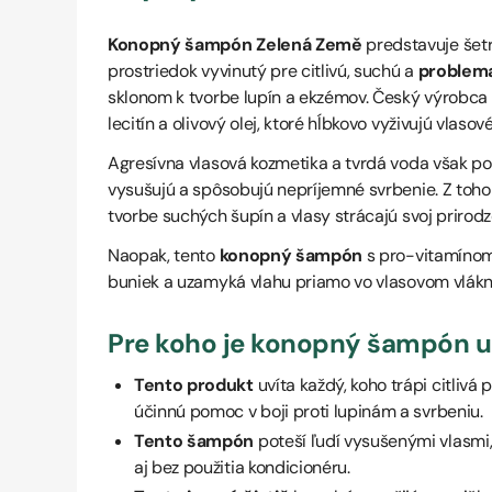
Konopný šampón Zelená Země
predstavuje šet
prostriedok vyvinutý pre citlivú, suchú a
problema
sklonom k tvorbe lupín a ekzémov. Český výrobca 
lecitín a olivový olej, ktoré hĺbkovo vyživujú vlasové 
Agresívna vlasová kozmetika a tvrdá voda však p
vysušujú a spôsobujú nepríjemné svrbenie. Z toh
tvorbe suchých šupín a vlasy strácajú svoj prirodze
Naopak, tento
konopný šampón
s pro-vitamínom
buniek a uzamyká vlahu priamo vo vlasovom vlákn
Pre koho je konopný šampón 
Tento produkt
uvíta každý, koho trápi citlivá
účinnú pomoc v boji proti lupinám a svrbeniu.
Tento šampón
poteší ľudí vysušenými vlasmi
aj bez použitia kondicionéru.