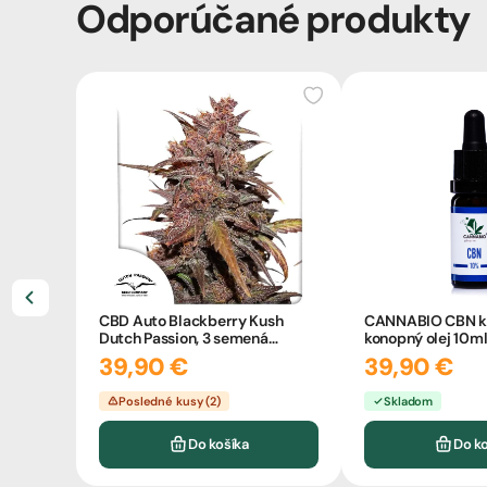
Odporúčané produkty
CBD Auto Blackberry Kush
CANNABIO CBN k
Dutch Passion, 3 semená
konopný olej 10m
konope
39,90 €
39,90 €
Posledné kusy (2)
Skladom
Do košíka
Do k