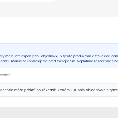
ktorý má v účte aspoň jednu objednávku s týmto produktom v stave doručen
recenziu manuálne kontrolujeme pred zverejnením. Neplatíme za recenzie a n
cenzie.
. Recenzie môže pridať iba zákazník, ktorému už bola objednávka s tý