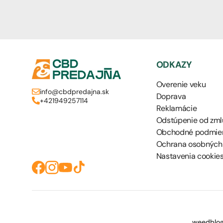
ODKAZY
Overenie veku
info@cbdpredajna.sk
Doprava
+421949257114
Reklamácie
Odstúpenie od zml
Obchodné podmie
Ochrana osobných
Nastavenia cookie
weedblog