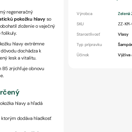
rný regeneračný
Výrobca
Zelená
tickú pokožku hlavy
so
SKU
ZZ-KM-
obohatil zloženie o vaječný
folikuly.
Starostlivosť
Vlasy
okožku hlavy extrémne
Typ prípravku
Šampó
o dôvodu dochádza k
Účinok
Výživa 
ný lesk a vitalitu.
 B5 zrýchľuje obnovu
e.
určený
 pokožka hlavy a hľadá
, ktorým dodáva hladkosť