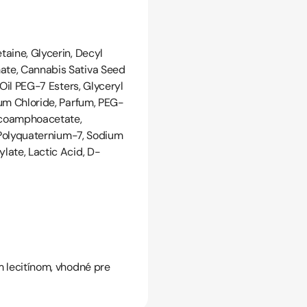
etaine,
Glycerin, Decyl
ate, Cannabis Sativa Seed
Oil PEG-7 Esters, Glyceryl
um Chloride, Parfum, PEG-
coamphoacetate,
, Polyquaternium-7, Sodium
late, Lactic Acid, D-
 lecitínom, vhodné pre