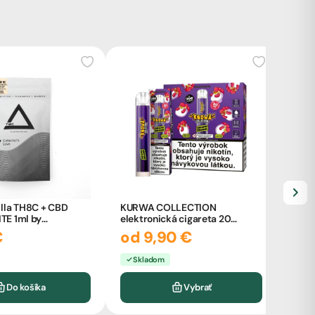
lla TH8C + CBD
KURWA COLLECTION
ITE 1ml by
elektronická cigareta 20
ňa
mg/ml
E8Hi
€
od 9,90 €
24
Skladom
Sk
Do košíka
Vybrať