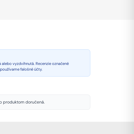
á alebo vyzdvihnutá. Recenzie označené
epoužívame falošné účty.
mto produktom doručená.