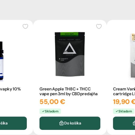
vapky 10%
Green Apple TH8C + THCC
Cream Vani
l
vape pen 3ml by CBDpredajňa
cartridge L
CBDpredaj
55,00 €
19,90 
Skladom
Skladom
ošíka
Do košíka