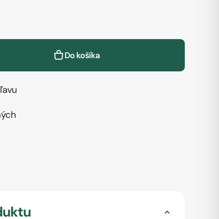
Do košíka
ľavu
ných
duktu