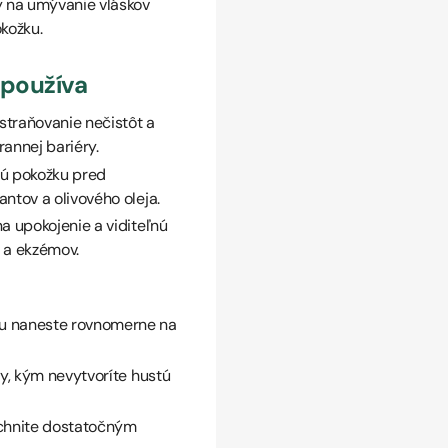
 na umývanie vláskov
kožku.
používa
straňovanie nečistôt a
annej bariéry.
ú pokožku pred
tov a olivového oleja.
a upokojenie a viditeľnú
 a ekzémov.
u naneste rovnomerne na
y, kým nevytvoríte hustú
áchnite dostatočným