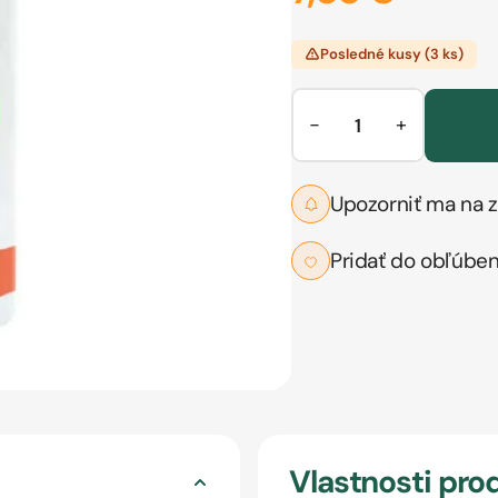
Posledné kusy (3 ks)
−
+
Upozorniť ma na z
Pridať do obľúbe
Vlastnosti pro