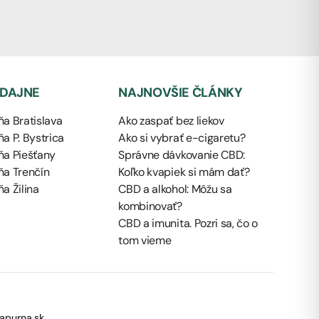
EDAJNE
NAJNOVŠIE ČLÁNKY
a Bratislava
Ako zaspať bez liekov
a P. Bystrica
Ako si vybrať e-cigaretu?
ňa Piešťany
Správne dávkovanie CBD:
ňa Trenčín
Koľko kvapiek si mám dať?
a Žilina
CBD a alkohol: Môžu sa
kombinovať?
CBD a imunita. Pozri sa, čo o
tom vieme
apurna.sk