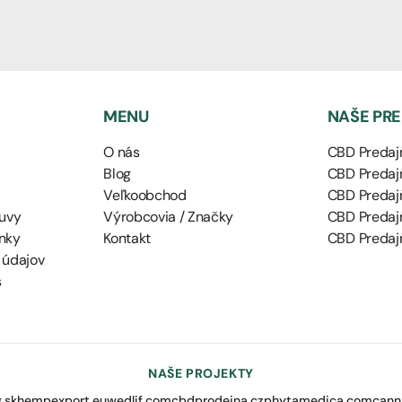
MENU
NAŠE PR
O nás
CBD Predajň
Blog
CBD Predajň
Veľkoobchod
CBD Predaj
uvy
Výrobcovia / Značky
CBD Predaj
nky
Kontakt
CBD Predajň
 údajov
s
NAŠE PROJEKTY
.sk
hempexport.eu
wedlif.com
cbdprodejna.cz
phytamedica.com
cann