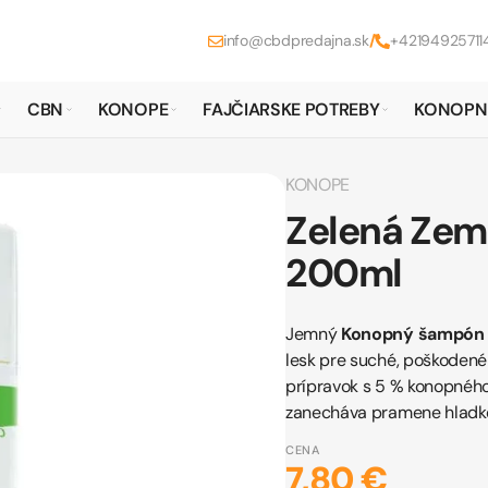
info@cbdpredajna.sk
/
+42194925711
CBN
KONOPE
FAJČIARSKE POTREBY
KONOPN
KONOPE
Zelená Ze
200ml
Jemný
Konopný šampón 
lesk pre suché, poškodené 
prípravok s 5 % konopnéh
zanecháva pramene hladké 
CENA
7,80 €