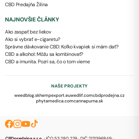
CBD Predajňa Žilina
NAJNOVŠIE ČLÁNKY
Ako zaspať bez liekov
Ako si vybrať e-cigaretu?
Správne dávkovanie CBD: Koľko kvapiek si mám dať?
CBD a alkohol: Môžu sa kombinovať?
CBD a imunita. Pozri sa, čo o tom vieme
NAŠE PROJEKTY
weedblog.sk
hempexport.eu
wedlif.com
cbdprodejna.cz
phytamedica.com
cannapurna.sk
CBDpredajna s.r.o.
· IČO 53 280 229 · DIČ 2121396849 ·