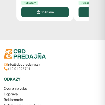
Skladom
Skladom
Do košíka
Vyb
info@cbdpredajna.sk
+421949257114
ODKAZY
Overenie veku
Doprava
Reklamácie