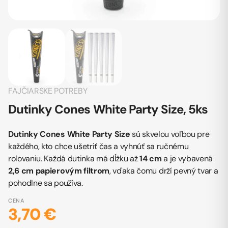
FAJČIARSKE POTREBY
Dutinky Cones White Party Size, 5ks
Dutinky Cones White Party
Size
sú skvelou voľbou pre
každého, kto chce ušetriť čas a vyhnúť sa ručnému
rolovaniu. Každá dutinka má dĺžku až
14 cm
a je vybavená
2,6 cm papierovým filtrom
, vďaka čomu drží pevný tvar a
pohodlne sa používa.
CENA
3,70 €