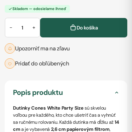
Skladom — odosielame ihneď
−
+
Do košíka
Upozorniť ma na zľavu
Pridať do obľúbených
Popis produktu
Dutinky Cones White Party
Size
sú skvelou
voľbou pre každého, kto chce ušetriť čas a vyhnúť
sa ručnému rolovaniu. Každá dutinka má dĺžku až
14
cm
a je vybavená
2,6 cm papierovým filtrom
,