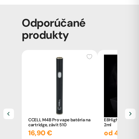
Odporúčané
produkty
CCELL M4B Pro vape batéria na
E8High vape pen 
cartridge, závit 510
2ml
16,90 €
od 47,90 