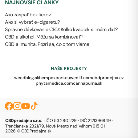
NAJNOVŠIE ČLÁNKY
Ako zaspať bez liekov
Ako si vybrať e-cigaretu?
Správne dávkovanie CBD: Koľko kvapiek si mám dať?
CBD a alkohol: Môžu sa kombinovať?
CBD a imunita. Pozri sa, čo o tom vieme
NAŠE PROJEKTY
weedblog.sk
hempexport.eu
wedlif.com
cbdprodejna.cz
phytamedica.com
cannapurna.sk
CBDpredajna s.r.o.
· IČO 53 280 229 · DIČ 2121396849 ·
Trenčianska 2821/79, Nové Mesto nad Váhom 915 01
2026 © CBDPredajna.sk