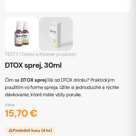
TESTY
/
Detox a Kleaner produkty
DTOX sprej, 30ml
Čím sa
DTOX sprej
líši od DTOX drinku? Praktickým
použitím vo forme spreja. Užite si jednoduché a rýchle
dávkovanie, ktoré máte vždy poruke.
CENA
15,70 €
Posledné kusy (4 ks)