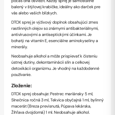
počas dňa osviežiť. Každý sprej je samostatne
balený v štýlovej krabičke, ideálny ako darček pre
vás alebo vašich blízkych.
DTOX sprej je výživový doplnok obsahujúci zmes
rastlinných olejov so známymi antibakteriálnymi,
antivírusovými a antiseptickými účinkami. Je
bohatý na vitamín E, esenciálne aminokyseliny a
minerály.
Neobsahuje alkohol a môže prispievať k čisteniu
ústnej dutiny, dekontaminácii slín a celkovej
detoxikácii organizmu. Je vhodný na každodenné
používanie.
Zloženie:
DTOX sprej obsahuje: Pestrec mariánsky 5 ml,
Slnečnica ročná 3 ml, Tekvica obyčajná 1 ml, bylinný
macerát (Breza previsnutá, Púpava lekárska,
Žihľava dvojdomá) 1 ml. Neobsahuje alkohol.