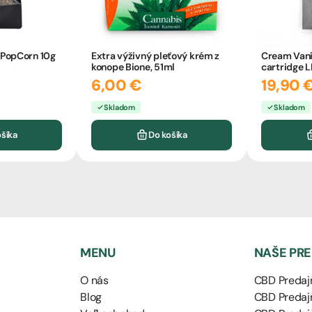
PopCorn 10g
Extra výživný pleťový krém z
Cream Vani
konope Bione, 51ml
cartridge L
CBDpredaj
6,00 €
19,90 
Skladom
Skladom
ošíka
Do košíka
MENU
NAŠE PR
O nás
CBD Predajň
Blog
CBD Predajň