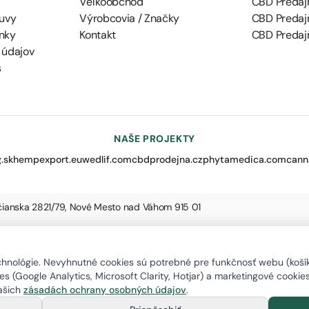
Veľkoobchod
CBD Predaj
uvy
Výrobcovia / Značky
CBD Predaj
nky
Kontakt
CBD Predajň
 údajov
s
NAŠE PROJEKTY
.sk
hempexport.eu
wedlif.com
cbdprodejna.cz
phytamedica.com
cann
nčianska 2821/79, Nové Mesto nad Váhom 915 01
nológie. Nevyhnutné cookies sú potrebné pre funkčnosť webu (košík,
s (Google Analytics, Microsoft Clarity, Hotjar) a marketingové cookie
našich
zásadách ochrany osobných údajov
.