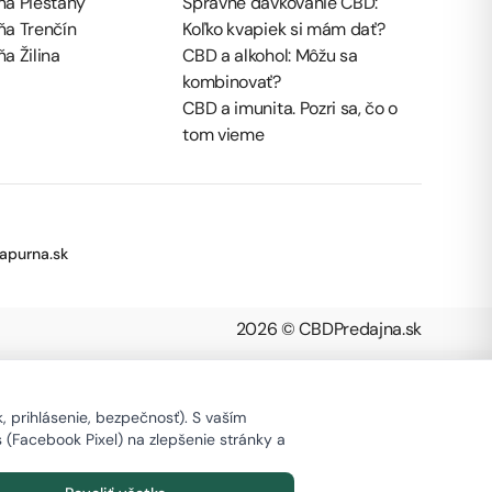
ňa Piešťany
Správne dávkovanie CBD:
ňa Trenčín
Koľko kvapiek si mám dať?
a Žilina
CBD a alkohol: Môžu sa
kombinovať?
CBD a imunita. Pozri sa, čo o
tom vieme
apurna.sk
2026 © CBDPredajna.sk
 prihlásenie, bezpečnosť). S vaším
s (Facebook Pixel) na zlepšenie stránky a