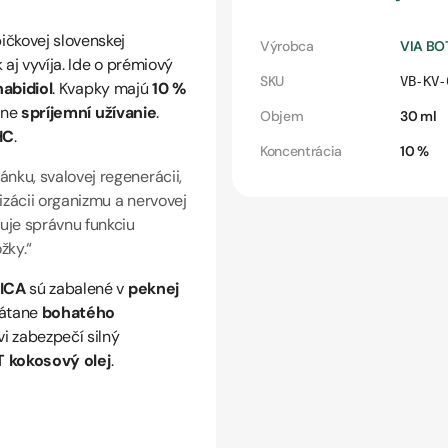
ičkovej slovenskej
Výrobca
VIA BO
k aj vyvíja. Ide o prémiový
SKU
VB-KV-
abidiol
. Kvapky majú
10 %
zne
spríjemní užívanie
.
Objem
30 ml
HC
.
Koncentrácia
10 %
ku, svalovej regenerácii,
izácii organizmu a nervovej
uje správnu funkciu
žky.
“
ICA
sú zabalené v
peknej
átane
bohatého
vi zabezpečí silný
 kokosový olej
.