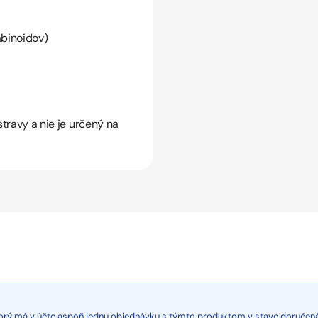
binoidov)
travy a nie je určený na
ktorý má v účte aspoň jednu objednávku s týmto produktom v stave doručen