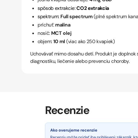
spôsob extrakcie:
CO2 extrakcia
spektrum
:
Full spectrum
(plné spektrum kana
príchuť:
malina
nosič:
MCT olej
objem:
10 ml
(viac ako 250 kvapiek)
Uchovávať mimo dosahu detí. Produkt je doplnok s
diagnostiku, liečenie alebo prevenciu choroby.
Recenzie
Ako overujeme recenzie
Recenziu môže pridať iba prihlásený zákazník, 