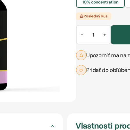
10% concentration
Posledný kus
−
+
Upozorniť ma na z
Pridať do obľúbe
Vlastnosti pro