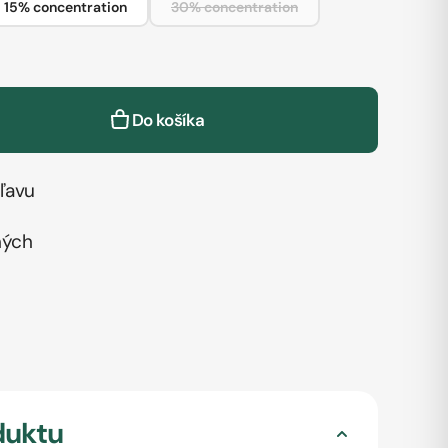
15% concentration
30% concentration
Do košíka
ľavu
ných
duktu