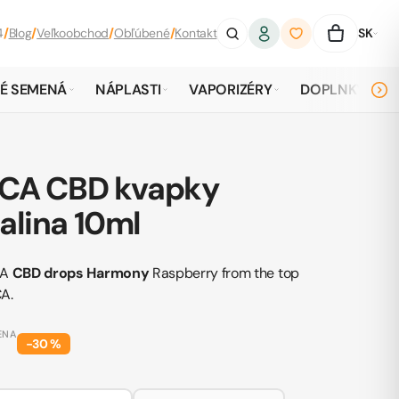
4
/
Blog
/
Veľkoobchod
/
Obľúbené
/
Kontakt
SK
É SEMENÁ
NÁPLASTI
VAPORIZÉRY
DOPLNKY
ICA CBD kvapky
lina 10ml
CA
CBD drops Harmony
Raspberry from the top
A.
ENA
−
30
%