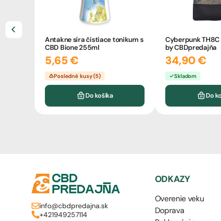
Antakne síra čistiace tonikum s
Cyberpunk TH8C 
CBD Bione 255ml
by CBDpredajňa
5,65 €
34,90 €
Posledné kusy (5)
Skladom
Do košíka
Do k
ODKAZY
Overenie veku
info@cbdpredajna.sk
Doprava
+421949257114