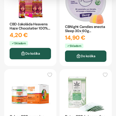
CBD čokoláda Heavens
CBNight Candies enecta
Haze Chocolatier 100%
Sleep 30x 60g
35g
4,20 €
MELATONÍN
14,90 €
Skladom
Skladom
Do košíka
Do košíka