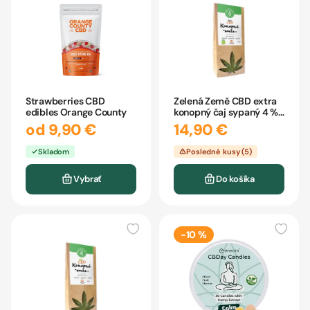
Strawberries CBD
Zelená Země CBD extra
edibles Orange County
konopný čaj sypaný 4 %
35 g
od 9,90 €
14,90 €
Skladom
Posledné kusy (5)
Vybrať
Do košíka
-10 %