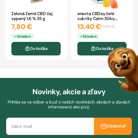
Zelená Země CBD čaj
enecta CBDay želé
sypaný 1,6 % 35 g
cukríky Calm 30ks,
ovocné
7,80 €
13,40 €
14,90 €
Skladom
Skladom
Do košíka
Do košíka
Novinky, akcie a zľavy
Prihlás sa na odber a buď o našich novinkách, akciách a zľavách
informovaný ako prvý.
Odoberať