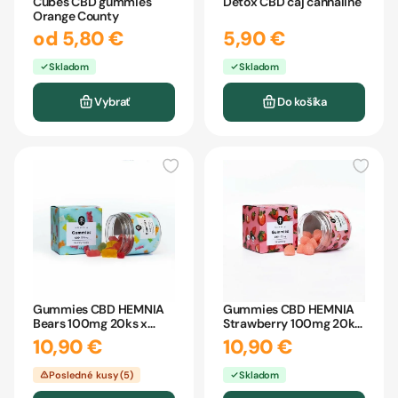
Cubes CBD gummies
Detox CBD čaj cannaline
Orange County
od 5,80 €
5,90 €
Skladom
Skladom
Vybrať
Do košíka
Gummies CBD HEMNIA
Gummies CBD HEMNIA
Bears 100mg 20ks x
Strawberry 100mg 20ks
5mg 45g
x 5mg 45g
10,90 €
10,90 €
Posledné kusy (5)
Skladom