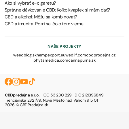
Ako si vybrať e-cigaretu?
Správne dávkovanie CBD: Koľko kvapiek si mám dať?
CBD a alkohol: Môžu sa kombinovať?
CBD a imunita. Pozri sa, čo o tom vieme
NAŠE PROJEKTY
weedblog.sk
hempexport.eu
wedlif.com
cbdprodejna.cz
phytamedica.com
cannapurna.sk
CBDpredajna s.r.o.
· IČO 53 280 229 · DIČ 2121396849 ·
Trenčianska 2821/79, Nové Mesto nad Váhom 915 01
2026 © CBDPredajna.sk