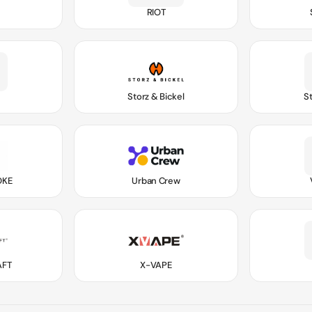
RIOT
Storz & Bickel
S
OKE
Urban Crew
FT
X-VAPE