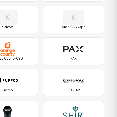
K
K
KURWA
Kush CBD vape
ge County CBD
PAX
Puffco
PULSAR