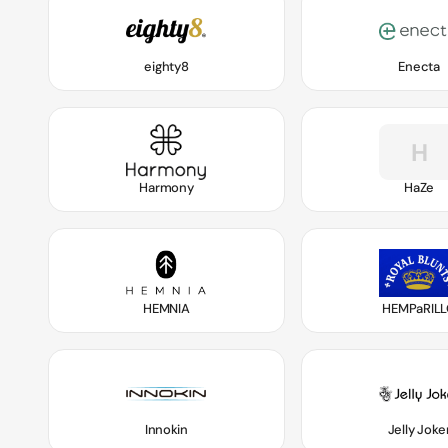
eighty8
Enecta
H
Harmony
HaZe
HEMNIA
HEMPaRIL
Innokin
Jelly Joke