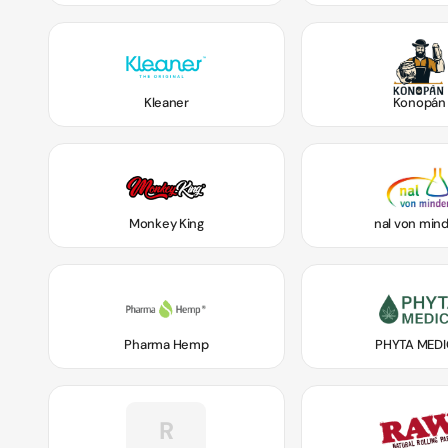
Kleaner
Konopán
Monkey King
nal von min
Pharma Hemp
PHYTA MED
R