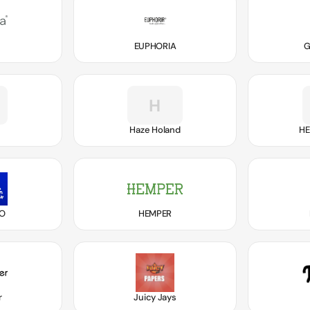
EUPHORIA
G
H
Haze Holand
HE
LO
HEMPER
r
Juicy Jays