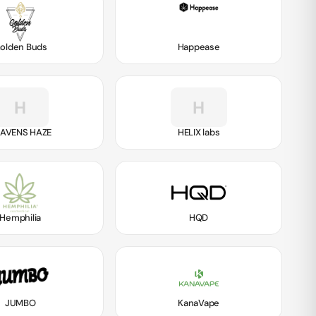
olden Buds
Happease
H
H
AVENS HAZE
HELIX labs
Hemphilia
HQD
JUMBO
KanaVape