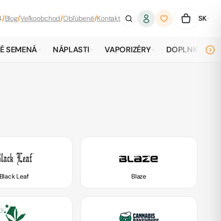
4
/
Blog
/
Veľkoobchod
/
Obľúbené
/
Kontakt
SK
É SEMENÁ
NÁPLASTI
VAPORIZÉRY
DOPLNKY
Black Leaf
Blaze