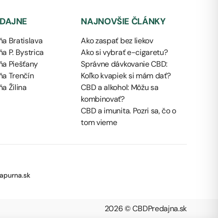
EDAJNE
NAJNOVŠIE ČLÁNKY
a Bratislava
Ako zaspať bez liekov
a P. Bystrica
Ako si vybrať e-cigaretu?
ňa Piešťany
Správne dávkovanie CBD:
ňa Trenčín
Koľko kvapiek si mám dať?
a Žilina
CBD a alkohol: Môžu sa
kombinovať?
CBD a imunita. Pozri sa, čo o
tom vieme
apurna.sk
2026 © CBDPredajna.sk