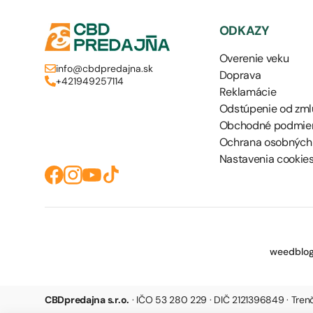
ODKAZY
Overenie veku
info@cbdpredajna.sk
Doprava
+421949257114
Reklamácie
Odstúpenie od zml
Obchodné podmie
Ochrana osobných
Nastavenia cookie
weedblog
CBDpredajna s.r.o.
· IČO 53 280 229 · DIČ 2121396849 · Tre