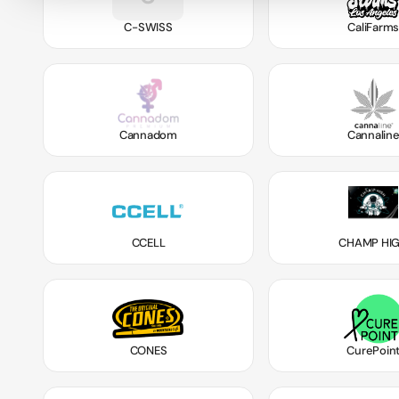
C-SWISS
CaliFarm
Cannadom
Cannalin
CCELL
CHAMP HI
CONES
CurePoin