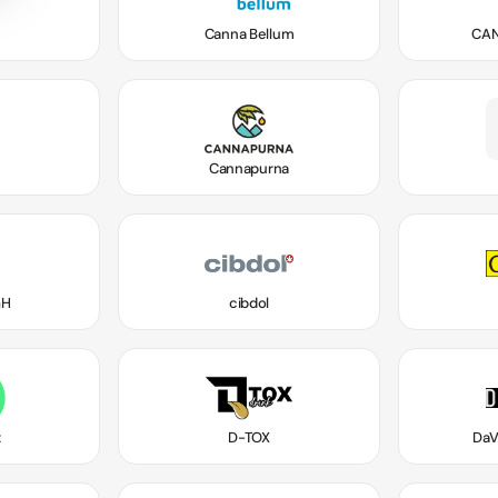
s
Canna Bellum
CAN
e
Cannapurna
GH
cibdol
t
D-TOX
DaV