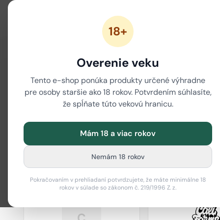
18+
ZĽAVY
NOVÉ CANNABINOIDY
CBD
CBG
Overenie veku
Tento e-shop ponúka produkty určené výhradne
/
Domov
Značky
pre osoby staršie ako 18 rokov. Potvrdením súhlasíte,
Značky
že spĺňate túto vekovú hranicu.
80 značiek
Mám 18 a viac rokov
Nemám 18 rokov
actiTube
Best Bud
Pokračovaním v prehliadaní potvrdzujete, že máte minimálne 18
rokov v súlade so zákonom č. 219/1996 Z. z.
C