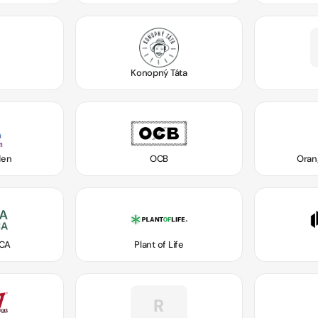
Konopný Táta
den
OCB
Oran
ICA
Plant of Life
R