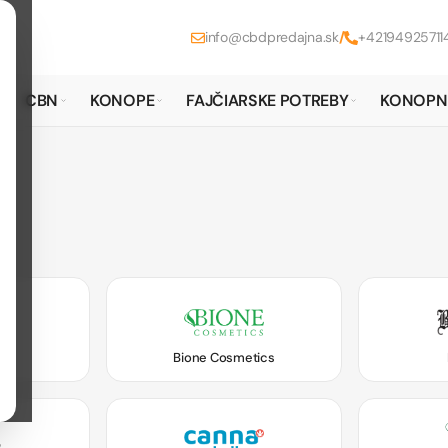
info@cbdpredajna.sk
/
+42194925711
CBN
KONOPE
FAJČIARSKE POTREBY
KONOPN
s
Bione Cosmetics