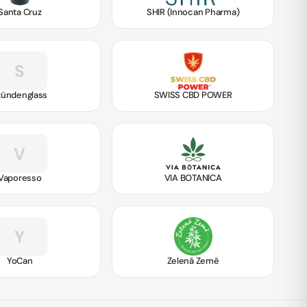
Santa Cruz
SHIR (Innocan Pharma)
S
tündenglass
SWISS CBD POWER
V
Vaporesso
VIA BOTANICA
Y
YoCan
Zelená Země