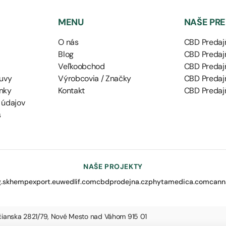
MENU
NAŠE PR
O nás
CBD Predajň
Blog
CBD Predajň
Veľkoobchod
CBD Predaj
uvy
Výrobcovia / Značky
CBD Predaj
nky
Kontakt
CBD Predajň
 údajov
s
NAŠE PROJEKTY
.sk
hempexport.eu
wedlif.com
cbdprodejna.cz
phytamedica.com
cann
nčianska 2821/79, Nové Mesto nad Váhom 915 01