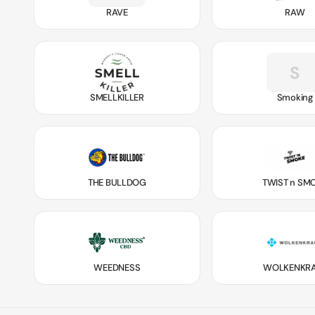
RAVE
RAW
S
SMELLKILLER
Smoking
THE BULLDOG
TWIST n SM
WEEDNESS
WOLKENKRA