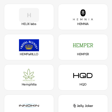
H
HELIX labs
HEMNIA
HEMPaRILLO
HEMPER
Hemphilia
HQD