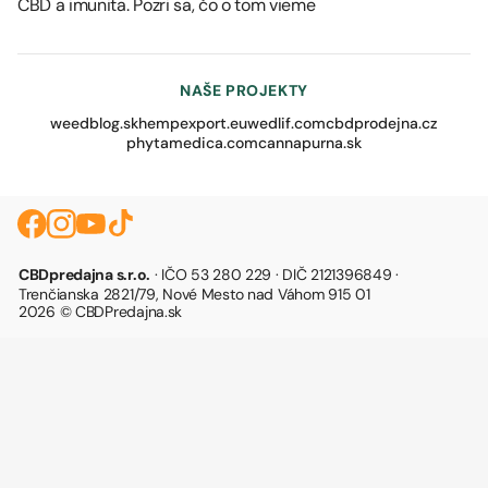
CBD a imunita. Pozri sa, čo o tom vieme
NAŠE PROJEKTY
weedblog.sk
hempexport.eu
wedlif.com
cbdprodejna.cz
phytamedica.com
cannapurna.sk
CBDpredajna s.r.o.
· IČO 53 280 229 · DIČ 2121396849 ·
Trenčianska 2821/79, Nové Mesto nad Váhom 915 01
2026 © CBDPredajna.sk