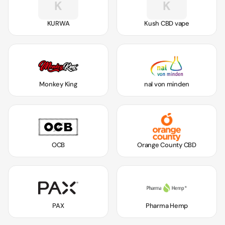
K
K
KURWA
Kush CBD vape
Monkey King
nal von minden
OCB
Orange County CBD
PAX
Pharma Hemp