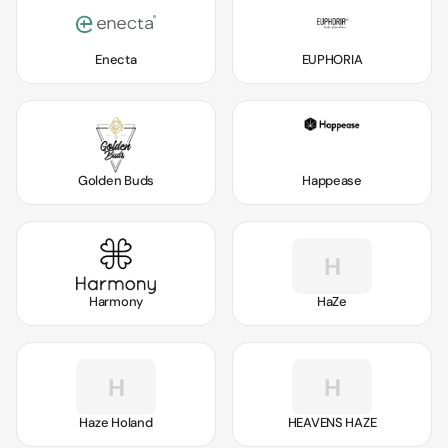
Enecta
EUPHORIA
Golden Buds
Happease
H
Harmony
HaZe
H
H
Haze Holand
HEAVENS HAZE