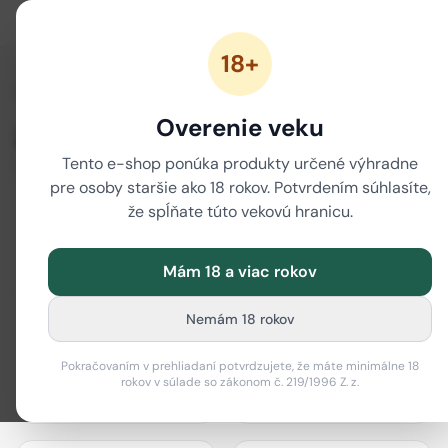
18+
/
Domov
Značky
Overenie veku
Značky
Tento e-shop ponúka produkty určené výhradne
80 značiek
pre osoby staršie ako 18 rokov. Potvrdením súhlasíte,
že spĺňate túto vekovú hranicu.
Mám 18 a viac rokov
actiTube
Best Buds
Nemám 18 rokov
Pokračovaním v prehliadaní potvrdzujete, že máte minimálne 18
rokov v súlade so zákonom č. 219/1996 Z. z.
Bione Cosmetics
Black Leaf