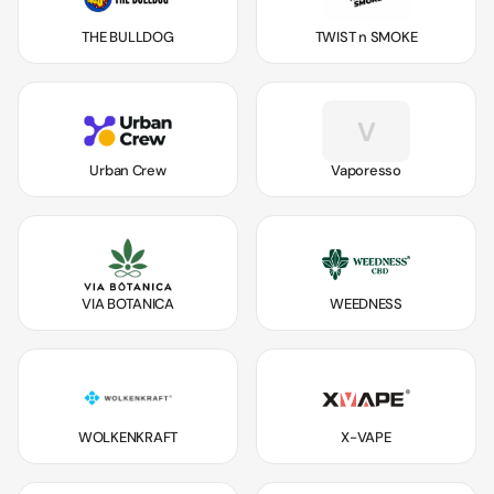
THE BULLDOG
TWIST n SMOKE
V
Urban Crew
Vaporesso
VIA BOTANICA
WEEDNESS
WOLKENKRAFT
X-VAPE