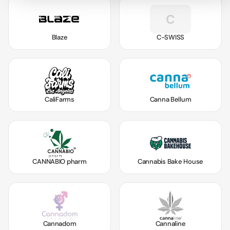
C
Blaze
C-SWISS
CaliFarms
Canna Bellum
CANNABIO pharm
Cannabis Bake House
Cannadom
Cannaline