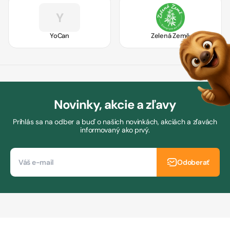
Y
YoCan
Zelená Země
Novinky, akcie a zľavy
Prihlás sa na odber a buď o našich novinkách, akciách a zľavách
informovaný ako prvý.
Odoberať