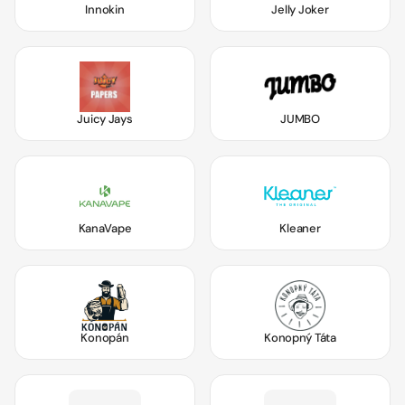
Innokin
Jelly Joker
Juicy Jays
JUMBO
KanaVape
Kleaner
Konopán
Konopný Táta