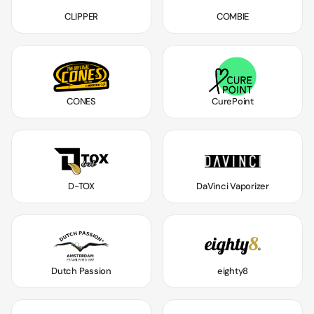
CLIPPER
COMBIE
CONES
CurePoint
D-TOX
DaVinci Vaporizer
Dutch Passion
eighty8