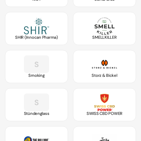
SHIR (Innocan Pharma)
SMELLKILLER
S
Smoking
Storz & Bickel
S
Stündenglass
SWISS CBD POWER