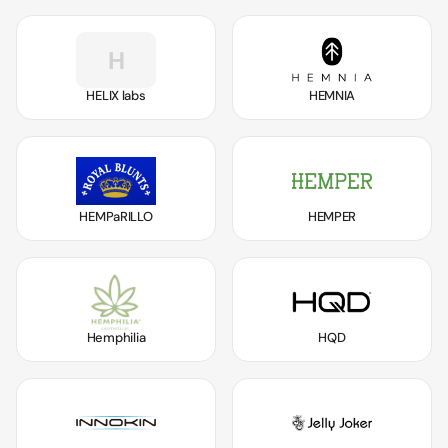
H
HELIX labs
HEMNIA
HEMPaRILLO
HEMPER
Hemphilia
HQD