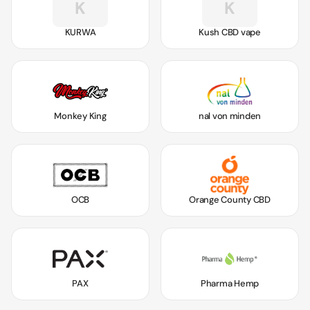
K
K
KURWA
Kush CBD vape
Monkey King
nal von minden
OCB
Orange County CBD
PAX
Pharma Hemp