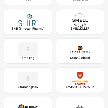
SHIR (Innocan Pharma)
SMELLKILLER
S
Smoking
Storz & Bickel
S
Stündenglass
SWISS CBD POWER