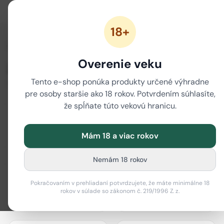
18+
/
Domov
Značky
Overenie veku
Značky
Tento e-shop ponúka produkty určené výhradne
80 značiek
pre osoby staršie ako 18 rokov. Potvrdením súhlasíte,
že spĺňate túto vekovú hranicu.
Mám 18 a viac rokov
actiTube
Best Buds
Nemám 18 rokov
Pokračovaním v prehliadaní potvrdzujete, že máte minimálne 18
rokov v súlade so zákonom č. 219/1996 Z. z.
Bione Cosmetics
Black Leaf