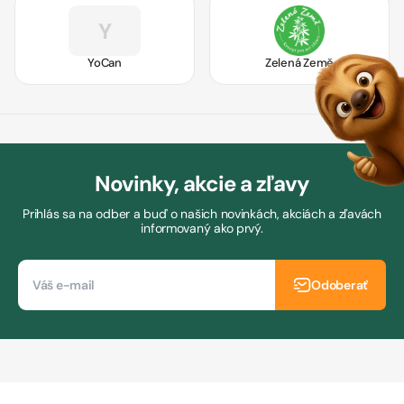
Y
YoCan
Zelená Země
Novinky, akcie a zľavy
Prihlás sa na odber a buď o našich novinkách, akciách a zľavách
informovaný ako prvý.
Odoberať