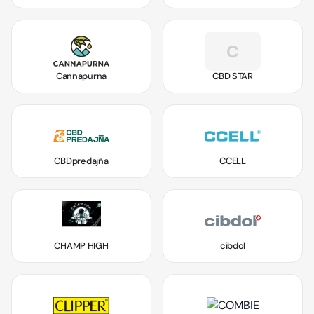
C
Cannapurna
CBD STAR
CBDpredajňa
CCELL
CHAMP HIGH
cibdol