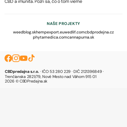
CBD a imunita. Pozri sa, čo o tom vieme
NAŠE PROJEKTY
weedblog.sk
hempexport.eu
wedlif.com
cbdprodejna.cz
phytamedica.com
cannapurna.sk
CBDpredajna s.r.o.
· IČO 53 280 229 · DIČ 2121396849 ·
Trenčianska 2821/79, Nové Mesto nad Váhom 915 01
2026 © CBDPredajna.sk