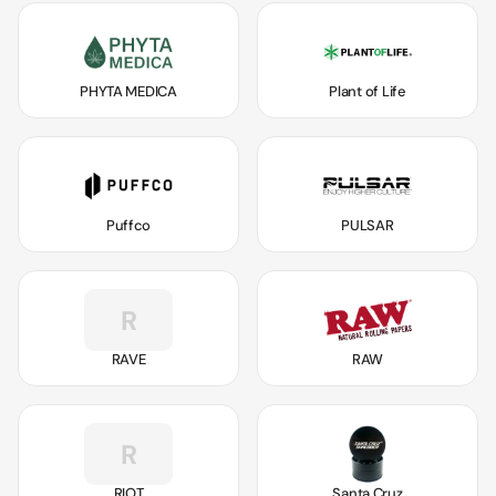
PHYTA MEDICA
Plant of Life
Puffco
PULSAR
R
RAVE
RAW
R
RIOT
Santa Cruz