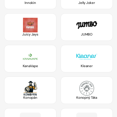
Innokin
Jelly Joker
Juicy Jays
JUMBO
KanaVape
Kleaner
Konopán
Konopný Táta