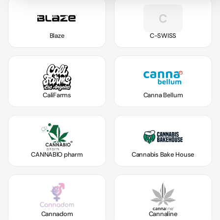
C
Blaze
C-SWISS
CaliFarms
Canna Bellum
CANNABIO pharm
Cannabis Bake House
Cannadom
Cannaline