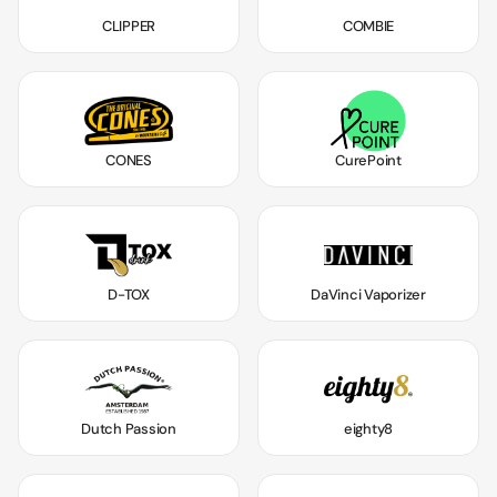
CLIPPER
COMBIE
CONES
CurePoint
D-TOX
DaVinci Vaporizer
Dutch Passion
eighty8