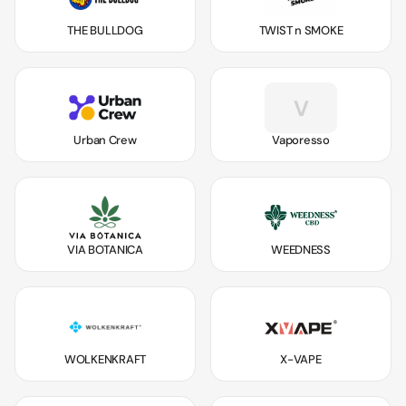
THE BULLDOG
TWIST n SMOKE
V
Urban Crew
Vaporesso
VIA BOTANICA
WEEDNESS
WOLKENKRAFT
X-VAPE