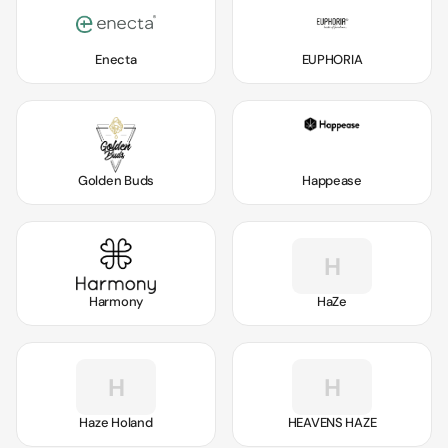
Enecta
EUPHORIA
Golden Buds
Happease
H
Harmony
HaZe
H
H
Haze Holand
HEAVENS HAZE