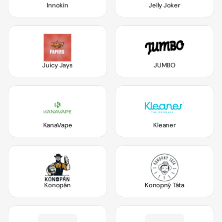
Innokin
Jelly Joker
Juicy Jays
JUMBO
KanaVape
Kleaner
Konopán
Konopný Táta