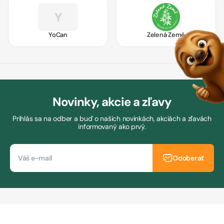
Y
YoCan
Zelená Země
Novinky, akcie a zľavy
Prihlás sa na odber a buď o našich novinkách, akciách a zľavách
informovaný ako prvý.
Odoberať