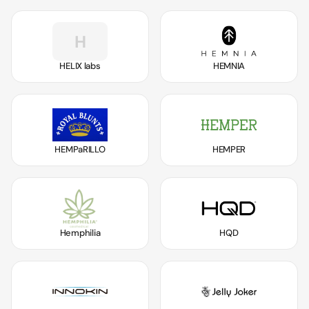
H
HELIX labs
HEMNIA
HEMPaRILLO
HEMPER
Hemphilia
HQD