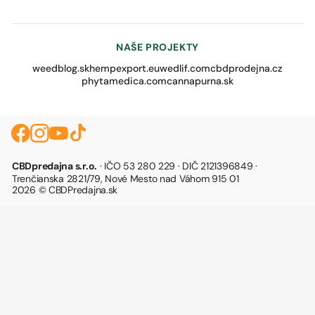
NAŠE PROJEKTY
weedblog.sk
hempexport.eu
wedlif.com
cbdprodejna.cz
phytamedica.com
cannapurna.sk
CBDpredajna s.r.o.
· IČO 53 280 229 · DIČ 2121396849 ·
Trenčianska 2821/79, Nové Mesto nad Váhom 915 01
2026 © CBDPredajna.sk