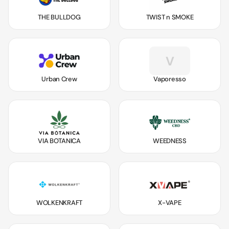
THE BULLDOG
TWIST n SMOKE
V
Urban Crew
Vaporesso
VIA BOTANICA
WEEDNESS
WOLKENKRAFT
X-VAPE