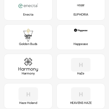
Enecta
EUPHORIA
Golden Buds
Happease
H
Harmony
HaZe
H
H
Haze Holand
HEAVENS HAZE