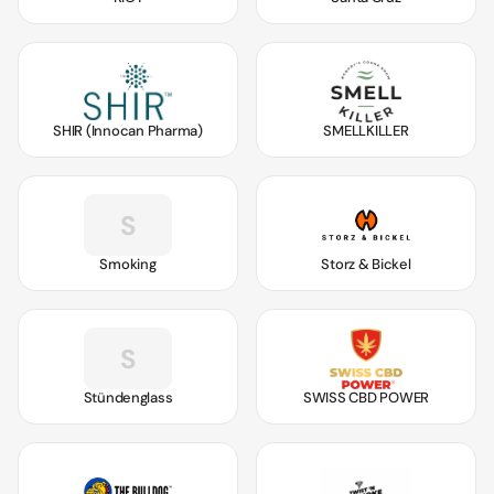
SHIR (Innocan Pharma)
SMELLKILLER
S
Smoking
Storz & Bickel
S
Stündenglass
SWISS CBD POWER