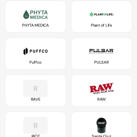
PHYTA MEDICA
Plant of Life
Puffco
PULSAR
R
RAVE
RAW
R
RIOT
Santa Cruz