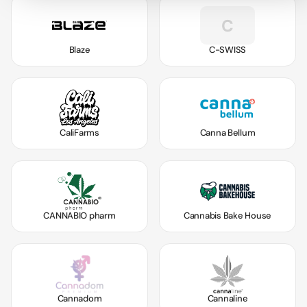
C
Blaze
C-SWISS
CaliFarms
Canna Bellum
CANNABIO pharm
Cannabis Bake House
Cannadom
Cannaline