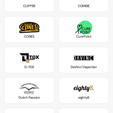
CLIPPER
COMBIE
CONES
CurePoint
D-TOX
DaVinci Vaporizer
Dutch Passion
eighty8