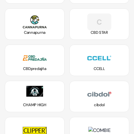
C
Cannapurna
CBD STAR
CBDpredajňa
CCELL
CHAMP HIGH
cibdol