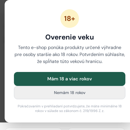
18+
/
Domov
Značky
Overenie veku
Značky
Tento e-shop ponúka produkty určené výhradne
80 značiek
pre osoby staršie ako 18 rokov. Potvrdením súhlasíte,
že spĺňate túto vekovú hranicu.
Mám 18 a viac rokov
actiTube
Best Buds
Nemám 18 rokov
Pokračovaním v prehliadaní potvrdzujete, že máte minimálne 18
rokov v súlade so zákonom č. 219/1996 Z. z.
Bione Cosmetics
Black Leaf