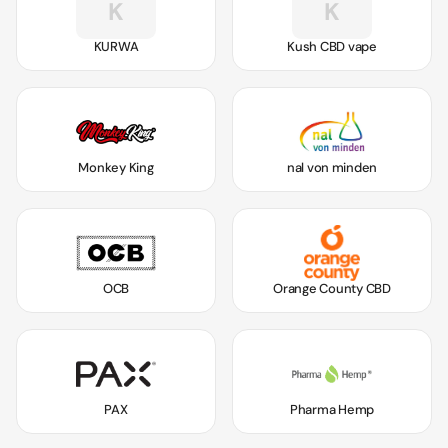
K
K
KURWA
Kush CBD vape
Monkey King
nal von minden
OCB
Orange County CBD
PAX
Pharma Hemp